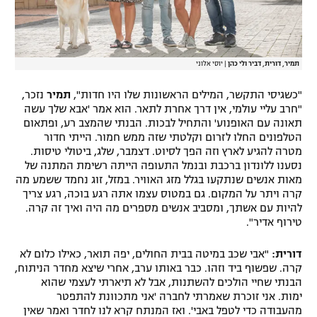
תמיר, דורית, דביר ולי כהן
|
יוסי אלוני
"כשגיסי התקשר, המילים הראשונות שלו היו חדות",
תמיר
נזכר,
"חרב עליי עולמי, אין דרך אחרת לתאר. הוא אמר 'אבא שלך עשה
תאונה עם האופנוע' והתחיל לבכות. הבנתי שהמצב רע, ופתאום
הטלפונים החלו לזרום וקלטתי שזה ממש חמור. הייתי חדור
מטרה להגיע לארץ וזה הפך לסיוט. דצמבר, שלג, ביטולי טיסות.
נסענו ללונדון ברכבת ובנמל התעופה הייתה רשימת המתנה של
מאות אנשים שנתקעו בגלל מזג האוויר. במזל, זוג נחמד ששמע מה
קרה ויתר על המקום. גם במטוס עצמו אתה רגע בוכה, רגע צריך
להיות עם אשתך, ומסביב אנשים מספרים מה היה ואיך זה קרה.
טירוף אדיר".
דורית:
"אבי שכב במיטה בבית החולים, יפה תואר, כאילו כלום לא
קרה. שפשוף ביד וזהו. כבר באותו ערב, אחרי שיצא מחדר הניתוח,
הבנתי שחיי הולכים להשתנות, אבל לא תיארתי לעצמי שהוא
ימות. אני זוכרת שאמרתי לחברה 'אני מתכוונת להתפטר
מהעבודה כדי לטפל באבי'. ואז המנתח קרא לנו לחדר ואמר שאין