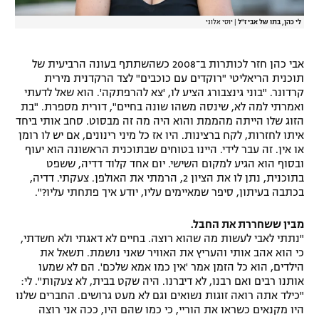
לי כהן, בתו של אבי ז"ל
|
יוסי אלוני
אבי כהן חזר לכותרות ב־2008 כשהשתתף בעונה הרביעית של
תוכנית הריאליטי "רוקדים עם כוכבים" לצד הרקדנית מירית
קרדונר. "בוני גינצבורג הציע לו, 'צא להרפתקה'. הוא שאל לדעתי
ואמרתי למה לא, שינסה משהו שונה בחיים", דורית מספרת. "בת
הזוג שלו הייתה מהממת והוא היה מה זה מבסוט. סחב אותי ביחד
איתו לחזרות, לקח ברצינות. היו אז כל מיני רינונים, אם יש לו רומן
או אין. זה עבר לידי. היינו בטוחים שבתוכנית הראשונה הוא יעוף
ובסוף הוא הגיע למקום השישי. יום אחד קלוד דדיה, ששפט
בתוכנית, נתן לו את הציון 2, הרמתי את האולפן. צעקתי. דדיה,
בכתבה בעיתון, סיפר שמאיימים עליו, יודע איך פתחתי עליו?".
מבין ששחררת את החבל.
"נתתי לאבי לעשות מה שהוא רוצה. בחיים לא דאגתי ולא חשדתי,
כי הוא אהב אותי והעריץ את האוויר שאני נושמת. תשאל את
הילדים, הוא כל הזמן אמר 'אין כמו אמא שלכם'. הם לא שמעו
אותנו רבים ואם רבנו, לא דיברנו. היה שקט בבית, לא צעקות". לי:
"כילד אתה רואה זוגות נשואים וגם לא מעט גרושים. החברים שלנו
היו מקנאים כשראו את הוריי, כי כמו שהם היו, ככה אני רוצה