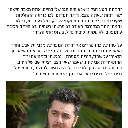
"המוות קטע הכל כי אבא היה הגב שלי בחיים. אתה מאבד מישהו
יקר, דמות שאתה נמצא איתה יום־יום, לכן כנראה ההחלטות
שקיבלתי היו לא נכונות. הפסקתי לשחק בגיל צעיר, 30, כי לא
נהניתי יותר מכדורגל. מעולם לא פרשתי רשמית. לא הייתה מסיבת
עיתונאים, לא עשיתי סיפור גדול, פשוט זזתי הצדה".
על שמו של כהן קרויים אקדמיית הנוער של מכבי תל אביב וחדר
האסיפות בבית נבחרות הכדורגל. "רציתי שיקראו את האצטדיון
הלאומי על שמו", דורית מספרת, "נפגשתי בזמנו עם יו"ר
ההתאחדות אבי לוזון, שאמר שאין מצב. רציתי שם של רחוב,
וכנראה גם זה בסוף לא יהיה. לי היה חשוב להנציח, כמו מפעל
חיים, שילדים יגדלו על אבי כהן, ישמעו מי הוא היה".