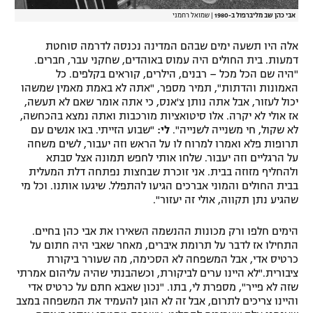
אבי כהן שב מליברפול ב-1980
|
שמואל רחמני
אלה היו תשעה ימים שבהם המדינה נכנסה לדרמה סוחטת
דמעות. בית החולים היה עמוס באוהדים, שחקני עבר, חברים.
"היה שם הכל מכל – רבנים, הילרים, קוראים בקלפים. כל
האמונות והדתות", תמיר מספר, "אתה לא באמת מאמין שמשהו
יכול לעזור, אבל אתה נותן צ'אנס, כי אתה אומר שאם לא תעשה,
אז אולי לא יקרה. אלו סיטואציות מורכבות ואתה נמצא בהכחשה,
לא שקול, חי משנייה לשנייה".
לי:
"שבוע הזייתי. באו אנשים עם
תרופות פלא ואמרו למרוח לו על הראש וזה יעבור, לשים משחה
על הרגליים וזה יעבור. שלחו אותי לחפש תמונה אצל סבתא
ולהחליף מזוזה בבית. אני זוכרת שבחצות נפתחה דלת המעלית
בבית החולים והמוני אברכים הגיעו להתפלל. שיגעו אותנו. וכל מי
שהגיע נתן תקווה, אולי זה יעזור".
הימים חלפו ורק מכונות ההנשמה השאירו את אבי כהן בחיים.
התחילו אז לדבר על תרומת איברים, מאחר שאבי היה חתום על
כרטיס אדי, אבל המשפחה לא הסכימה, מה שעורר ביקורת
ציבורית."לא היינו ערים לביקורת, וכשהבנתי שהיה עליהום אמרתי
שזה לא פייר", מספרת לי, בתו. "נכון שאבא חתם על כרטיס אדי
והיינו צריכים לתרום, אבל זה לא הוגן להעמיד את המשפחה במצב