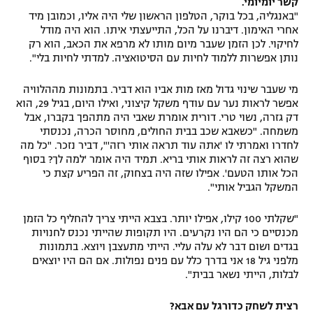
קשר יומיומי.
"באנגליה, בכל בוקר, הטלפון הראשון שלי היה אליו, וכמובן מיד
אחרי האימון. דיברנו על הכל, התייעצתי איתו. הוא היה מודל
לחיקוי. לכן הזמן שעבר מיום מותו לא מרפא את הכאב, הוא רק
נותן אפשרות ללמוד לחיות עם הסיטואציה. למדתי לחיות בלי".
מי שעבר שינוי גדול מאז מות אביו הוא דביר. בתמונות מההלוויה
אפשר לראות נער עם עודף משקל קיצוני, ואילו היום, בגיל 29, הוא
דק גזרה, נשוי טרי. דורית אומרת שאבי היה מתהפך בקברו, אבל
משמחה. "כשאבא שכב בבית החולים, מחוסר הכרה, נכנסתי
לחדרו ואמרתי לו 'אתה עוד תראה אותי רזה'", דביר נזכר. "כל מה
שהוא רצה זה לראות אותי בריא. תמיד היה אומר 'למה לך? בסוף
הכל אותו הטעם'. אפילו שזה היה בצחוק, זה הפריע קצת כי
המשקל הגביל אותי".
"שקלתי 100 קילו, אפילו יותר. בצבא הייתי צריך להחליף כל הזמן
מכנסיים כי הם היו נקרעים. היו תקופות שהייתי נכנס לחנויות
בגדים ושום דבר לא עלה עליי. הייתי מתעצבן ויוצא. בתמונות
מלפני גיל 18 אני בדרך כלל עם פנים נפולות. אם הם היו יוצאים
לבלות, הייתי נשאר בבית".
רצית לשחק כדורגל עם אבא?