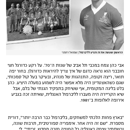
הראשון שעשה את זה והגיע לליברפול
|
שמואל רחמני
אבי כהן צמח במכבי תל אביב של שנות ה־70'. על רקע כדורגל חצי
חובבני הוא נראה כדגם של איך צריך להיראות כדורגלן. בחור יפה
תואר, ריצה זקופה, התנהגות של מנהיג, ובעיקר בעל קול סמכותי,
שגם כשהאצטדיון היה מלא אפשר היה לשמוע במעלה היציע. כהן
בלט בליגה המקומית, אף ששיחק בתפקיד הגנתי של בלם, אבל
שיא הקריירה היה מעברו לליברפול האנגלית, שאיתה זכה בגביע
אירופה לאלופות ב־1981.
"בארץ פחות הלכתי למשחקים, בליברפול כבר הרבה יותר", דורית
מספרת. "שם זה היה אחר. אימפריה ספורטיבית, תרבות שונה,
וכשתמיר שיחק באנגליה כל החוויה חזרה מחדש. זכיתי". לי,