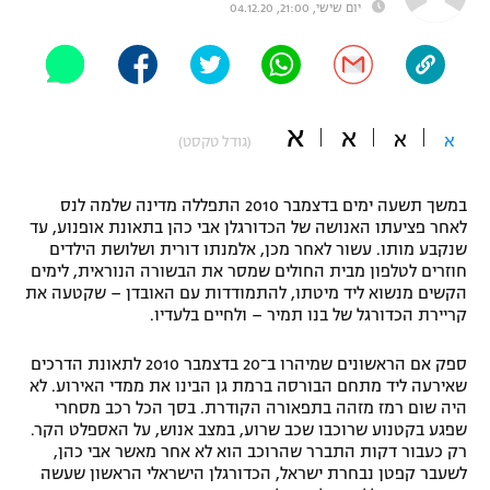
יום שישי, 21:00, 04.12.20
"מחצית בשכונה" – פודקאסט
אופניים
ספורט מוטורי
משתתפים וזוכים בפרסים
א
א
א
א
(גודל טקסט)
כדורמים
תקנון משתתפים וזוכים בפרסים
טניס
פוטבול אמריקאי NFL
במשך תשעה ימים בדצמבר 2010 התפללה מדינה שלמה לנס
תקנון עבור פעילות אלקטרה
לאחר פציעתו האנושה של הכדורגלן אבי כהן בתאונת אופנוע, עד
שנקבע מותו. עשור לאחר מכן, אלמנתו דורית ושלושת הילדים
גיימינג E-Sports
בייסבול MLB
חוזרים לטלפון מבית החולים שמסר את הבשורה הנוראית, לימים
תקנון עבור פעילות ספורט 1 – "מרלן"
הקשים מנשוא ליד מיטתו, להתמודדות עם האובדן – שקטעה את
ספורט אתגרי ואקסטרים
קריירת הכדורגל של בנו תמיר – ולחיים בלעדיו.
תנאי שימוש
אומנויות לחימה
ספק אם הראשונים שמיהרו ב־20 בדצמבר 2010 לתאונת הדרכים
שאירעה ליד מתחם הבורסה ברמת גן הבינו את ממדי האירוע. לא
מדיניות פרטיות
היה שום רמז מזהה בתפאורה הקודרת. בסך הכל רכב מסחרי
גיימינג E-Sports
שפגע בקטנוע שרוכבו שכב שרוע, במצב אנוש, על האספלט הקר.
רק כעבור דקות התברר שהרוכב הוא לא אחר מאשר אבי כהן,
תקנון פעילות ספורט 1
לשעבר קפטן נבחרת ישראל, הכדורגלן הישראלי הראשון שעשה