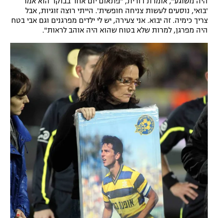
היה משוגע", אומרת דורית, "פתאום יום אחד בבוקר הוא אמר
'בואי, נוסעים לעשות צניחה חופשית'. הייתי רוצה זוגיות, אבל
צריך כימיה. זה יבוא. אני צעירה, יש לי ילדים מפרגנים וגם אבי בטח
היה מפרגן, למרות שלא בטוח שהוא היה אוהב לראות".