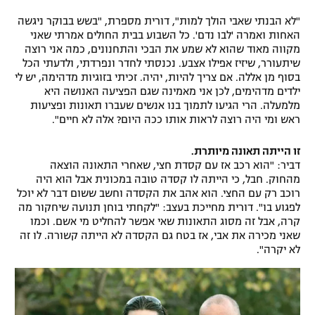
"לא הבנתי שאבי הולך למות", דורית מספרת, "בשש בבוקר ניגשה
האחות ואמרה 'לבו נדם'. כל השבוע בבית החולים אמרתי שאני
מקווה מאוד שהוא לא שמע את הבכי והתחנונים, כמה אני רוצה
שיתעורר, שיזיז אפילו אצבע. נכנסתי לחדר ונפרדתי, ולדעתי הכל
בסוף מן אללה. אם צריך להיות, יהיה. זכיתי בזוגיות מדהימה, יש לי
ילדים מדהימים, לכן אני מאמינה שגם הפציעה האנושה היא
מלמעלה. הרי הגיעו לתמוך בנו אנשים שעברו תאונות ופציעות
ראש ומי היה רוצה לראות אותו ככה היום? אלה לא חיים".
זו הייתה תאונה מיותרת.
דביר: "הוא רכב אז עם קסדת חצי, שאחרי התאונה הוצאה
מהחוק. חבל, כי הייתה לו קסדה טובה במכונית אבל הוא היה
רוכב רק עם החצי. הוא אהב את הקסדה וחשב ששום דבר לא יוכל
לפגוע בו". דורית מחייכת בעצב: "לקחתי בוחן תנועה שיחקור מה
קרה, אבל זה מסוג התאונות שאי אפשר להחליט מי אשם. וכמו
שאני מכירה את אבי, אז בטח גם הקסדה לא הייתה קשורה. לו זה
לא יקרה".