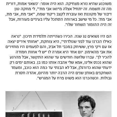
משוכנע שהיא נורא מצחיקה. הוא היה אומר: 'כשאני אמות, דורית
מה זה תשמח. זה יתחיל אצלה מ'יואו אבי מת'", לי מחקה טון
דיבור של מקוננת ואז עוברת לקצב ריקוד שמח, "'אבי מת, אבי מת,
אבי מת'. כל מי שישב בארוחה הסתכל עליו בעיניים פעורות, אבל
זה היה ההומור השחור שלו".
הם היו נשואים 32 שנה. הכירו כשהייתה תלמידת תיכון. "נראה
כאילו הכרנו עוד לפני שנולדתי", היא צוחקת, "אחותי איריס יצאה
אז עם ויקי פרץ, ששיחק במכבי תל אביב, והם לפעמים היו מחזירים
את אבי מהאימון. יום אחד היא אמרה לו 'יש לי אחות חמודה
להכיר לך'. עברו שלושה חודשים עד שהוא התקשר, אבל מהרגע
שהוא נכנס אלינו, אמא שלי אהבה אותו כמו בן. באותם ימים רק
ידעתי שהוא כדורגלן, אבל לא הבנתי עד כמה הוא כוכב, ומעמד
השחקנים באותן שנים היה הרבה יותר מהיום, אהדה חסרת
גבולות. וכשהכרנו הוא פשוט פרח על המגרש".