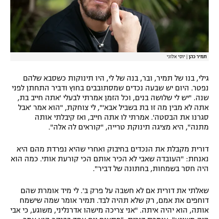
תמיר כהן
|
יוסי אלוני
גילי, בנו של תמיר, ובר, בנה של לי, היו תינוקות כשסבא שלהם
נפטר. היום יש שבעה נכדים שמסתובבים בחוץ ודביר התחתן לפני
שנה. "יש לי שלושה בנים, וכל הזמן אמרתי לבעלי 'אתה חייב בת,
אתה לא מבין מה זו בת בשביל אבא'", לי צוחקת, "הוא אמר 'אבל
סגרנו את הבסטה'. אמרתי לו אתה חייב, ואז קיבלתי אותה
מתנה", היא מציגה תינוקת טרייה, "קוראים לה אלה".
דורית מקבלת את הנכדים בחיבוק ואחרי שהיא נפרדת מהם היא
נאנחת: "העובדה שאבי לא הכיר אותם הכי קורעת אותי. כמה הוא
היה חסר בשמחות, בחתונה של דביר".
שאלתי את דורית אם לא חשבה על פרק ב'. לי מיד אומרת שהם
דוחפים את אמם, רק שלא תהיה לבד. תמיר אומר שמה שישמח
אותה, הוא יהיה איתה. "אני צריכה מישהו אדרנליני, משוגע, כי אבי