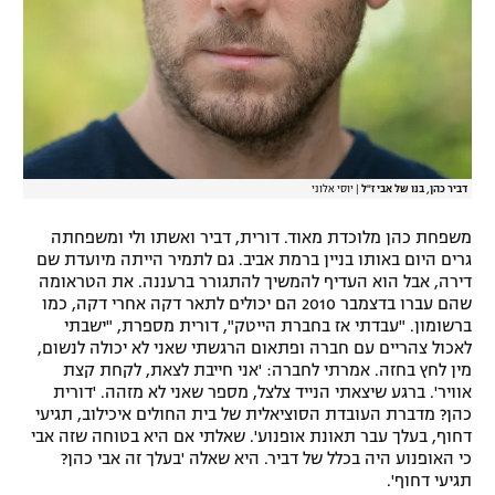
דביר כהן, בנו של אבי ז"ל
|
יוסי אלוני
משפחת כהן מלוכדת מאוד. דורית, דביר ואשתו ולי ומשפחתה
גרים היום באותו בניין ברמת אביב. גם לתמיר הייתה מיועדת שם
דירה, אבל הוא העדיף להמשיך להתגורר ברעננה. את הטראומה
שהם עברו בדצמבר 2010 הם יכולים לתאר דקה אחרי דקה, כמו
ברשומון. "עבדתי אז בחברת הייטק", דורית מספרת, "ישבתי
לאכול צהריים עם חברה ופתאום הרגשתי שאני לא יכולה לנשום,
מין לחץ בחזה. אמרתי לחברה: 'אני חייבת לצאת, לקחת קצת
אוויר'. ברגע שיצאתי הנייד צלצל, מספר שאני לא מזהה. 'דורית
כהן? מדברת העובדת הסוציאלית של בית החולים איכילוב, תגיעי
דחוף, בעלך עבר תאונת אופנוע'. שאלתי אם היא בטוחה שזה אבי
כי האופנוע היה בכלל של דביר. היא שאלה 'בעלך זה אבי כהן?
תגיעי דחוף'.