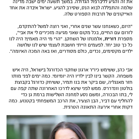
את זה והגיע לליברפול הגדולה. במשך תשעה ימים ישבה מדינה
רשיון להקרנה פומבית לבית עסק
שלמה והתפללה לבוא הנס, שסירב להגיע. ישראל איבדה את אחד
האייקונים של תרבות הספורט שלה.
הצטרפות לחבילת הערוצים
"היום, כשאנחנו עשר שנים אחרי, ואני רוצה למשל להתקדם,
לזרום עם החיים, בכל מקום שאני מגיעה מזכירים לי את אבי",
לוח דרושים – ג'ובנט
מספרת
דורית
, אלמנתו של השחקן. "הרי מי היה מאמין? היה לנו
כל כך טוב יחד. לפעמים הייתי חושבת לעצמי שיש לנו שלושה
ילדים מקסימים, נכדים, כולם מסודרים, ואז באה המכה האיומה".
תגיות
המגזין
אבי כהן, ששימש כיו"ר ארגון שחקני הכדורגל בישראל, היה איש
משפחה. הקשר בינו לבין ילדיו היה יומיומי. כמה ימים לפני מותו
חזר מאנגליה, שם ביקר את בנו תמיר, ששיחק כדורגל בקבוצת
בולטון וונדררס. ממש לפני שיצא לדרכו האחרונה שתה קפה עם
לי, בתו הבכורה, ומשם נסע למחנה השלישות ברמת גן כדי
להחליף עם דביר, הבן הצעיר, את הרכב המשפחתי בקטנוע. כמה
דקות אחרי אירעה התאונה הטרגית.