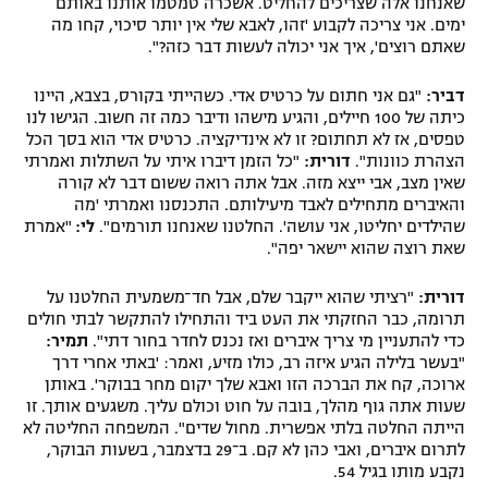
שאנחנו אלה שצריכים להחליט. אשכרה טמטמו אותנו באותם
ימים. אני צריכה לקבוע 'זהו, לאבא שלי אין יותר סיכוי, קחו מה
שאתם רוצים', איך אני יכולה לעשות דבר כזה?".
דביר:
"גם אני חתום על כרטיס אדי. כשהייתי בקורס, בצבא, היינו
כיתה של 100 חיילים, והגיע מישהו ודיבר כמה זה חשוב. הגישו לנו
טפסים, אז לא תחתום? זו לא אינדיקציה. כרטיס אדי הוא בסך הכל
הצהרת כוונות".
דורית:
"כל הזמן דיברו איתי על השתלות ואמרתי
שאין מצב, אבי ייצא מזה. אבל אתה רואה ששום דבר לא קורה
והאיברים מתחילים לאבד מיעילותם. התכנסנו ואמרתי 'מה
שהילדים יחליטו, אני עושה'. החלטנו שאנחנו תורמים".
לי:
"אמרת
שאת רוצה שהוא יישאר יפה".
דורית:
"רציתי שהוא ייקבר שלם, אבל חד־משמעית החלטנו על
תרומה, כבר החזקתי את העט ביד והתחילו להתקשר לבתי חולים
כדי להתעניין מי צריך איברים ואז נכנס לחדר בחור דתי".
תמיר:
"בעשר בלילה הגיע איזה רב, כולו מזיע, ואמר: 'באתי אחרי דרך
ארוכה, קח את הברכה הזו ואבא שלך יקום מחר בבוקר'. באותן
שעות אתה גוף מהלך, בובה על חוט וכולם עליך. משגעים אותך. זו
הייתה החלטה בלתי אפשרית. מחול שדים". המשפחה החליטה לא
לתרום איברים, ואבי כהן לא קם. ב־29 בדצמבר, בשעות הבוקר,
נקבע מותו בגיל 54.