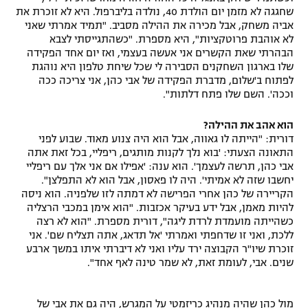
שחגגה לא מזמן יום הולדת 40, נולדה בליברפול. היא לא זוכרת את
אביה משחק, אבל מכירה את ההילה מסביב. "תמיד אמרתי שאני
לא אוהבת פרוטקציות", היא מספרת. "כשהתגייסתי לצבא
הבהרתי שאת הקשרים אני אעשה בעצמי, ואז יום אחד הפקידה
שלו בארגון השחקנים הסבירה לי שכל שיחת טלפון היא נוהגת
לפתוח ב'שלום, מדברת הפקידה של אבי כהן, אני צריכה ככה
וככה'. השם שלו פתח דלתות".
הוא אהב את ההילה?
דורית: "הייתה לו גאווה, אבל הוא היה צנוע מאוד. שבוע לפני
התאונה הצעתי: 'בוא נלך לקנות מותגים, ריפליי, בכל זאת אתה
אבי כהן, תרשה לעצמך'. הוא ענה: 'אפילו אם אני אלך עם ריפליי
יחשבו שזה לא אמיתי'. היה לו פאסון, אבל הוא לא התפלצן".
הקריירה של כהן אחרי הפרישה לא דמתה לזו שלפניה. הוא ניסה
להיות מאמן, אבל ידע בעיקר אכזבות. "הוא אימן במכבי הרצליה
כשהייתה מועמדת לרדת ליגה", דורית מספרת. "הוא לא רצה
ללכת, ואני זו שדחפתי ואמרתי 'אל תדאג, אתה תצליח שם'. אני
זוכרת שיו"ר הקבוצה ירד עליו ואני לא דיברתי איתו במשך ארבע
שנים. אבי, לעומת זאת, לא שמר טינה לאף אחד".
מול כהן שהיה מנהיג כריזמטי על המגרש, היה גם את אבי של