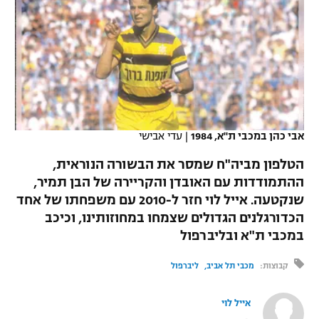
כדורסל נשים
נבחרת ישראל
יורוליג
ליגה ספרדית
טניס
VOD
מכבי תל אביב
מכבי חיפה
יורוקאפ
ליגה איטלקית
כדוריד
הפועל חולון
בית"ר ירושלים
רץ ברשת
ליגה צרפתית
כדורעף
הפועל ירושלים
מכבי תל אביב
ליגה הולנדית
אבי כהן במכבי ת"א, 1984
|
עדי אבישי
שחייה
תוצאות
דני אבדיה
הפועל תל אביב
הטלפון מביה"ח שמסר את הבשורה הנוראית,
ליגה טורקית
ג'ודו
ההתמודדות עם האובדן והקריירה של הבן תמיר,
הפועל חיפה
לוח שידורים
שנקטעה. אייל לוי חזר ל-2010 עם משפחתו של אחד
ליגה סינית
אגרוף
הכדורגלנים הגדולים שצמחו במחוזותינו, וכיכב
הפועל באר שבע
במכבי ת"א ובליברפול
ליגה ברזילאית
ברחבה
ספורט אולימפי
מכבי נתניה
קבוצות:
מכבי תל אביב
ליברפול
ליגות נוספות
UFC
"מעל הליגה" – פודקאסט
בני יהודה
אייל לוי
היאבקות WWE