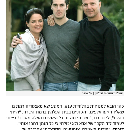
יום לפני הנסיעה לבולטון
|
אלן שיבר
כהן הובא למנוחות בהלוויית ענק. המסע יצא מאצטדיון רמת גן,
שאליו הגיעו אלפים, והסתיים בבית העלמין ברמת השרון. "הייתי
בהלם",
לי
נזכרת, "חשבתי מה זה כל האנשים האלה מסביב? רציתי
לעמוד ליד הקבר של אבא ולא יכולתי כי כל הזמן דחפו אותי".
דורית:
"ניידות משטרה, אופנועים. הסתכלתי אחרי זה על