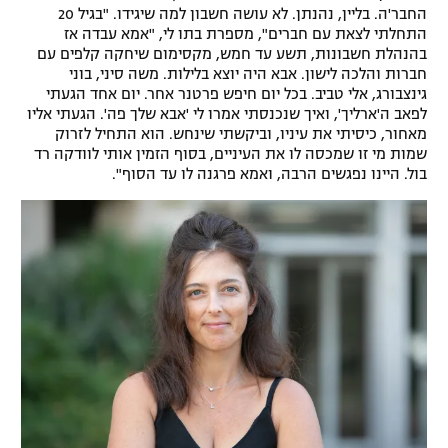
החבר'ה. בליין, נהנתן. לא עושה חשבון למה שיגידו. "בגיל 20
התחלתי לצאת עם חברים", מספרת בתו לי, "אמא עבדה אז
בהנהלת חשבונות, תשע עד חמש, מקסימום שיחקה קלפים עם
חברות והלכה לישון. אבא היה יוצא בלילות. משה סיני, בוני
גינצבורג, אלי טביב. בכל יום חיפש פרטנר אחר. יום אחד הגעתי
לפאב ה'ארליך', ואיך שנכנסתי אמרו לי 'אבא שלך פה'. הגעתי אליו
מאחור, כיסיתי את עיניו, וביקשתי שינחש. הוא התחיל לזרוק
שמות מי זו שמכסה לו את העיניים, בסוף הזמין אותי לוודקה רד
בול. היינו נפגשים הרבה, ואמא פרגנה לו עד הסוף".