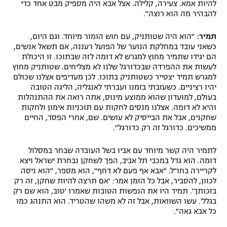
להיות אמא. צעירה, קלילה. אצל אבא היה מספיק מבט אחד כדי
להבהיר מה הוא רוצה".
תמיר:
"הוא היה שטותניק, עם חוש הומור מיוחד. וגם היום,
כשאני עובד במחלקת הנוער של הפועל רעננה, אם תשאל אנשים,
הם יגידו שתמיר מחוץ למגרש לא דומה לזה שבתוכו. זו היכולת
לעשות את ההפרדה שבכדורגל שלנו לא מצליחים. שטותניק מחוץ
למגרש תמיד יצטייר כשטותניק בתוכו. לכן מעדיפים אצלנו שכולם
יהיו רציניים. כשעזבתי בזמנו ועברתי לאנגליה, הליגה הטובה
בעולם, למועדון שהוא ממוצע מינוס, אתה רואה את ההתנהלות
והיא לא דומה. אצלנו מנסים לחקות עם תוכניות אימון ולחקות
שחקנים, אבל את הבייסיק לא עושים. שם, אחרי הפסד, החיים
ממשיכים. כדורגל זה רק כדורגל".
לתמיר היה קשר מיוחד עם אביו בשל העובדה שבחר במסלול
דומה. הוא גדל במכבי תל אביב, הפך לשחקן נבחרת ישראל ויצא
לקריירה בחו"ל. "אבא אף פעם לא דחף", הוא מספר, "הוא ניסה
לכוון, להסביר, אבל כל הזמן אמר: 'אם תרצה להיות שחקן, זה רק
בזכותך'. תמיד היו את הנפשות הטובות שאמרו 'טוב, הוא שם רק
בגלל'. עשו השוואות, אבל זה לא משהו שהטריד. הוא התנהג כמו
כל אבא גאה".