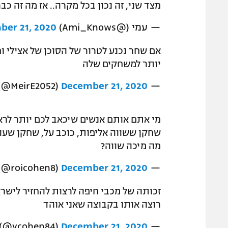
מצד שני, זה נכון בכל מקרה.. אז מה זה כב
— עמי (@Ami_Knows)
ber 21, 2020
אם שחר נכנע לטרור של הסוכן של אצילי ו
יותר למשחקים שלה
December 21, 2020
— Meir Ezra (@MeirE2052)
מי אתם אותם אנשים שיכאב לכם יותר לרא
שחקן ששווה אליפות, כוכב על, שחקן שעו
מה מיכה שווה?
December 21, 2020
— roicohen (@roicohen8)
זכותה של מכבי חיפה לרצות להחזיר לישראל
רוצה אותו בקבוצה שאני אוהד
December 21, 2020
— Yoav Cohen (@ycohen84)