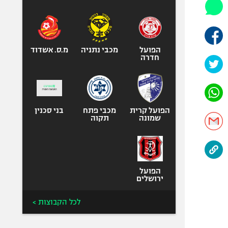
היאבקות WWE
אופניים
ספורט מוטורי
כדורמים
הפועל
מכבי נתניה
מ.ס. אשדוד
חדרה
פוטבול אמריקאי NFL
בייסבול MLB
ספורט אתגרי
ואקסטרים
הפועל קרית
מכבי פתח
בני סכנין
שמונה
תקוה
אומנויות לחימה
גיימינג E-Sports
הפועל
ירושלים
לכל הקבוצות >