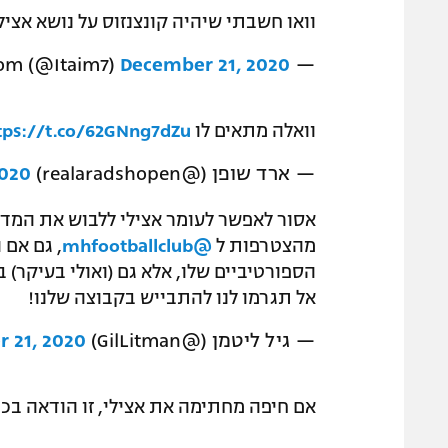
וואו חשבתי שיהיה קונצנזוס על נושא אצי
December 21, 2020
— Itai Boom (@Itaim7)
וואלה מתאים לו
tps://t.co/62GNng7dZu
— ארד שופן (@realaradshopen)
2020
אסור לאפשר לעומר אצילי ללבוש את המדי
מהצטרפות ל
@mhfootballclub
, גם אם 
הספורטיביים שלו, אלא גם (ואולי בעיקר)
אל תגרמו לנו להתבייש בקבוצה שלנו!
— גיל ליטמן (@GilLitman)
 21, 2020
אם חיפה מחתימה את אצילי, זו הודאה בכך שב