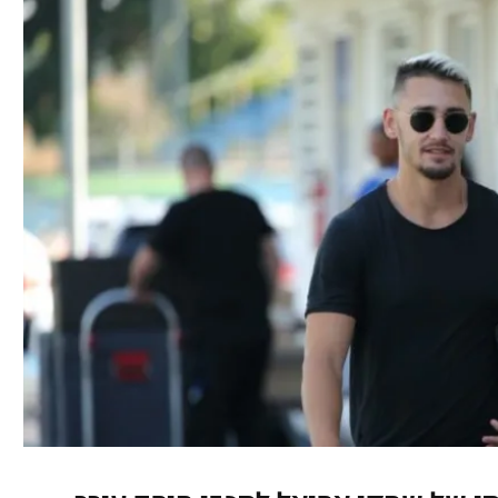
ל אביב
ליגה טורקית
תל אביב
ליגה סינית
חיפה
ליגה ברזילאית
באר שבע
ליגות נוספות
תניה
דה