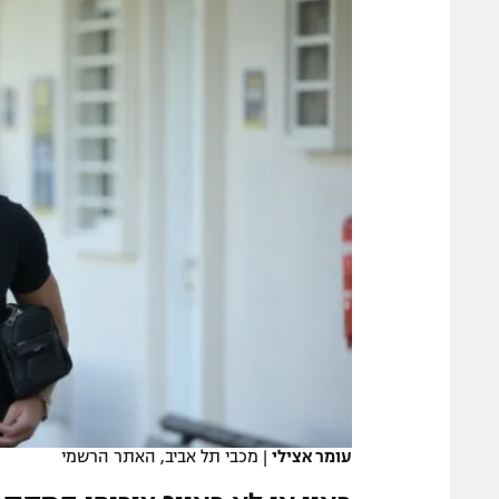
משתתפים וזוכים בפרסים
מכבי ת
הפועל 
תקנון משתתפים וזוכים בפרסים
הפועל 
תקנון עבור פעילות אלקטרה
הפועל 
תקנון עבור פעילות ספורט 1 – "מרלן"
מכבי נ
טניס
בני יהו
גיימינג E-Sports
תנאי שימוש
מדיניות פרטיות
תקנון פעילות ספורט 1
רשיון להקרנה פומבית לבית עסק
הצטרפות לחבילת הערוצים
לוח דרושים – ג'ובנט
עומר אצילי
|
מכבי תל אביב, האתר הרשמי
תגיות