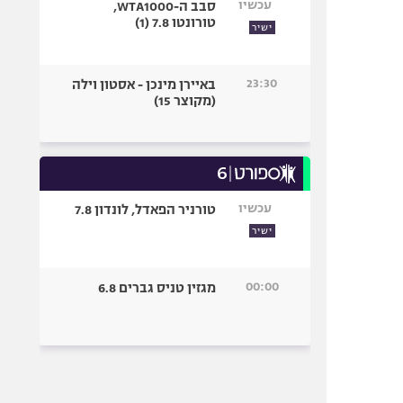
עכשיו
סבב ה-WTA1000,
טורונטו 7.8 (1)
ישיר
23:30
באיירן מינכן - אסטון וילה
(מקוצר 15)
עכשיו
טורניר הפאדל, לונדון 7.8
ישיר
00:00
מגזין טניס גברים 6.8