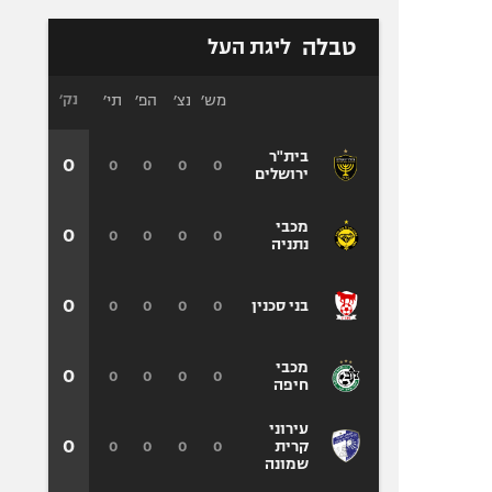
טבלה
ליגת העל
מש׳
נצ׳
הפ׳
תי׳
נק׳
בית"ר
0
0
0
0
0
ירושלים
מכבי
0
0
0
0
0
נתניה
0
0
0
0
0
בני סכנין
מכבי
0
0
0
0
0
חיפה
עירוני
0
0
0
0
0
קרית
שמונה