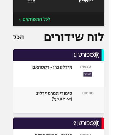
ירושלים
אביב
לכל המשחקים >
לוח שידורים
הכל
עכשיו
מידלסברו - רקסהאם
ישיר
00:00
סיפורי הפרמיירליג
(איפסוויץ')