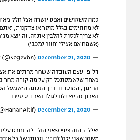
כמה קשקושים ואפס יושרה אצל חלק מאוה
לא מחתימים בגלל מוסר או צדקנות, ואתם
לא צריך לנסות להלבין את זה, זה יוצא מגוח
(אשמח אם אצילי יחזור למכבי)
December 21, 2020
— Segev (@Segevbn)
דל"פ- עצם העובדה ששחר מחתים את אציל
כאחד שלא מסתכל רק על מה קורה מחר בב
החינוך, המוסר והדרך הנכונה היא מעל הכל
הארוך זה ישתלם לגולדהאר ביג טיים.
@HananAltif)
December 21, 2020
— Hanan Altif
יאללה, הנה ציוץ שאני הולך להתחרט עליו
משהו שאני יכול להבין, וזכותו של כל אוה