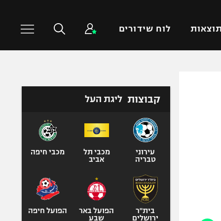
וצאות
לוח שידורים
כדורסל עולמי
ענפים נוספים
קבוצות
ליגת העל
NBA
טניס
יורוליג
כדוריד
יורוקאפ
כדורעף
שחייה
עירוני
מכבי תל
מכבי חיפה
טבריה
אביב
ג'ודו
אגרוף
ספורט אולימפי
UFC
בית"ר
הפועל באר
הפועל חיפה
ירושלים
שבע