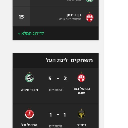
דן ביטון
15
הפועל באר שבע
לדירוג המלא >
משחקים
ליגת העל
5
-
2
הפועל באר
הסתיים
מכבי חיפה
שבע
1
-
1
בית"ר
הפועל תל
הסתיים