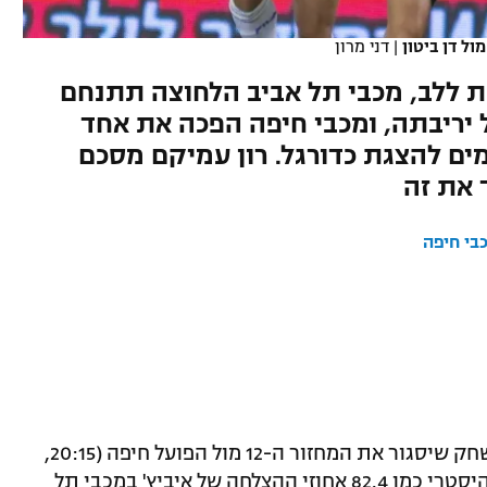
ול דן ביטון
|
דני מרון
ת ללב, מכבי תל אביב הלחוצה תתנחם
יריבתה, ומכבי חיפה הפכה את אחד
ם להצגת כדורגל. רון עמיקם מסכם
 את זה
בי חיפה
תעלה הערב (שני) למשחק שיסגור את המחזור ה-12 מול הפועל חיפה (20:15,
ספורט4) כשיש לה 75.8 אחוזי הצלחה. לא היסטרי כמו 82.4 אחוזי ההצלחה של איביץ' במכבי תל