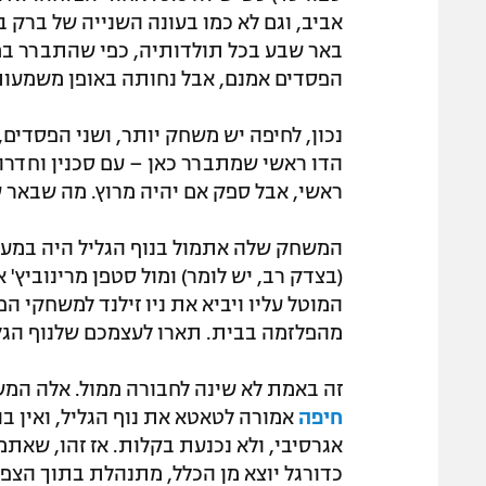
אביב, וגם לא כמו בעונה השנייה של ברק ב
באר שבע בכל תולדותיה, כפי שהתברר במח
הפסדים אמנם, אבל נחותה באופן משמעו
נכון, לחיפה יש משחק יותר, ושני הפסדים,
הדו ראשי שמתברר כאן – עם סכנין וחדרה
ראשי, אבל ספק אם יהיה מרוץ. מה שבאר 
המשחק שלה אתמול בנוף הגליל היה במע
(בצדק רב, יש לומר) ומול סטפן מרינוביץ
המוטל עליו ויביא את ניו זילנד למשחקי הפ
מהפלזמה בבית. תארו לעצמכם שלנוף הגליל 
זה באמת לא שינה לחבורה ממול. אלה המש
חיפה
אמורה לטאטא את נוף הגליל, ואין ב
אגרסיבי, ולא נכנעת בקלות. אז זהו, שאתמ
כדורגל יוצא מן הכלל, מתנהלת בתוך הצפי