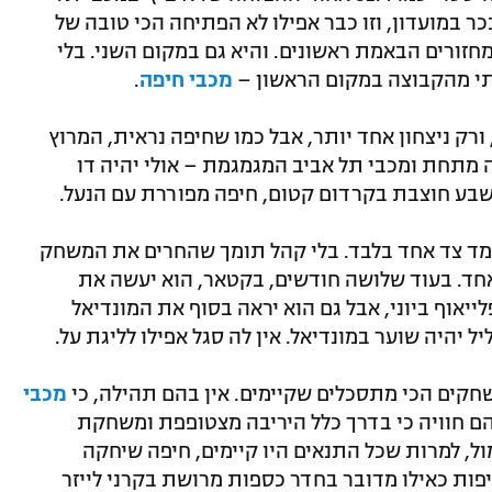
כר במועדון, וזו כבר אפילו לא הפתיחה הכי טובה של
זורים הבאמת ראשונים. והיא גם במקום השני. בלי
תי מהקבוצה במקום הראשון –
מכבי חיפה
.
 ורק ניצחון אחד יותר, אבל כמו שחיפה נראית, המרוץ
 מתחת ומכבי תל אביב המגמגמת – אולי יהיה דו
שבע חוצבת בקרדום קטום, חיפה מפוררת עם הנעל.
מד צד אחד בלבד. בלי קהל תומך שהחרים את המשחק
' אחד. בעוד שלושה חודשים, בקטאר, הוא יעשה את
לייאוף ביוני, אבל גם הוא יראה בסוף את המונדיאל
יהיה שוער במונדיאל. אין לה סגל אפילו לליגת על.
חקים הכי מתסכלים שקיימים. אין בהם תהילה, כי
מכבי
הם חוויה כי בדרך כלל היריבה מצטופפת ומשחקת
ול, למרות שכל התנאים היו קיימים, חיפה שיחקה
פות כאילו מדובר בחדר כספות מרושת בקרני לייזר