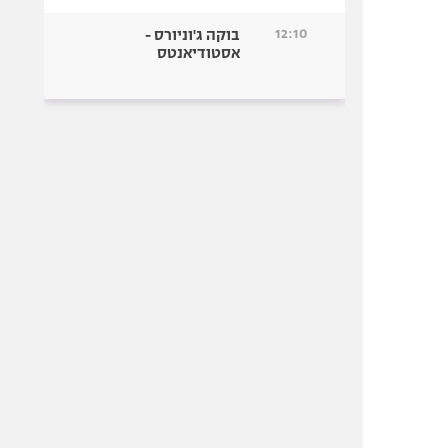
12:10
בוקה ג'וניורס -
אסטודיאנטס