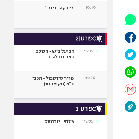
היאבקות WWE
10:10
מיורקה - פ.ס.ז'
אופניים
ספורט מוטורי
כדורמים
פוטבול אמריקאי NFL
בייסבול MLB
עכשיו
הפועל ב"ש - הכוכב
האדום בלגרד
ספורט אתגרי
ואקסטרים
אומנויות לחימה
11:30
שריף טירספול - מכבי
גיימינג E-Sports
ת"א (מקוצר 10)
עכשיו
צ'לסי - יובנטוס