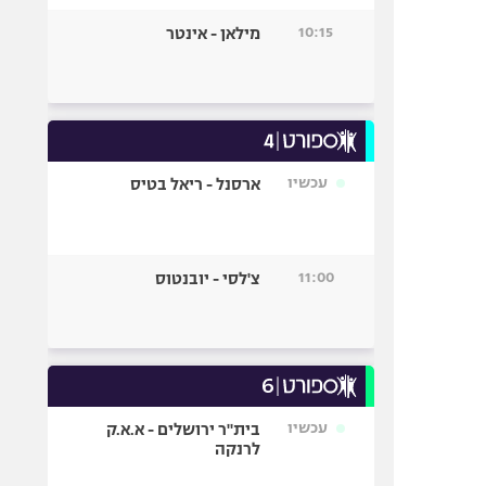
10:15
מילאן - אינטר
עכשיו
ארסנל - ריאל בטיס
11:00
צ'לסי - יובנטוס
עכשיו
בית"ר ירושלים - א.א.ק
לרנקה