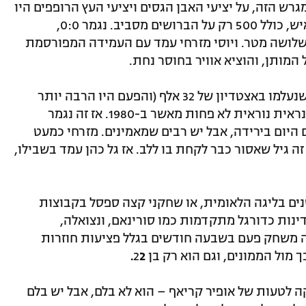
גרש הזה, על יציעי האבן הגסים ויציעי העץ הרופפים היו
נכנסים 6,000 איש, היו באותו יום 9,000 איש, כולל 500 רק על הברושים מסביב. נגמר 0:0,
משלושה מטר. ויוסי מזרחי עמד עם העמידה המפורסמת
 המותן, והוציא אוויר בחוסר נחת.
יוסי מזרחי היה אתמול בין 9,000 הצופים שנעלמו באצטדיון של 32 אלף (והפעם היו הרבה יותר
אוהדי מכבי מאשר במשחק ההוא). בית"ר נראית נוראית לא פחות מאשר ב-1980. אז זה נגמר
ם היום בירידה, אבל יש רבים שמאמינים. מזרחי כמעט
א קם מהספסל. באפריל הוא יהיה בן 69, זה גיל שאסור כבר לקחת בו ללב. אז גל כהן עמד בשבילו,
ם בליגה הלאומית, או שחקני קצה ספסל בקבוצות
דינות כדורגל מתקדמות כמו סורינאם, ונצואלה,
שלה משחק פעם בשבעה חודשים בגלל פציעות חוזרות
מול הממונים, וגם הוא רק בן 2
2.
ה לטעות של אופיר קריאף – הוא לא בלם, אבל יש בלם