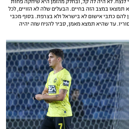
י לנצח. לא היה לה קל, ובחלק מהזמן היא שיחקה פחות
א תמצאו במצב הזה בחיים. הבעלים שלה לא הזויים, לכל
ן להם כתבי אישום לא בישראל ולא בצרפת. בסוף מכבי
ריו. עד שהיא תמצא מאמן, סביר להניח שזה יהיה