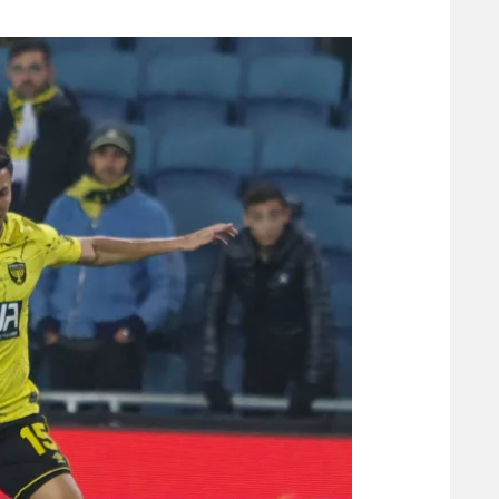
משתתפים וזוכים בפרסים
מכבי ת
הפועל 
תקנון משתתפים וזוכים בפרסים
הפועל 
תקנון עבור פעילות אלקטרה
הפועל 
תקנון עבור פעילות ספורט 1 – "מרלן"
מכבי נ
טניס
בני יהו
גיימינג E-Sports
תנאי שימוש
מדיניות פרטיות
תקנון פעילות ספורט 1
רשיון להקרנה פומבית לבית עסק
הצטרפות לחבילת הערוצים
לוח דרושים – ג'ובנט
תגיות