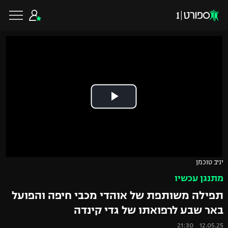
כדורגל ישראלי
ליגת העל
כדורגל עולמי
ליגה לאומית
ליגת האלופות
כדורסל ישראלי
יניב טוכמן
גביע הטוטו
מתנגן עכשיו
ליגה אירופית
ליגת ווינר סל
ליגיונרים
כדורסל עולמי
תפילה משותפת של אוהדי מכבי חיפה והפועל
ליגה אנגלית
באר שבע לרפואתו של גדי קינדה
ליגה לאומית
גביע המדינה
NBA
12.05.25 21:30
ליגה גרמנית
ענפים נוספים