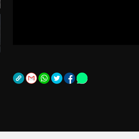
תל אביב
ליגה סינית
חיפה
ליגה ברזילאית
באר שבע
ליגות נוספות
תניה
דה