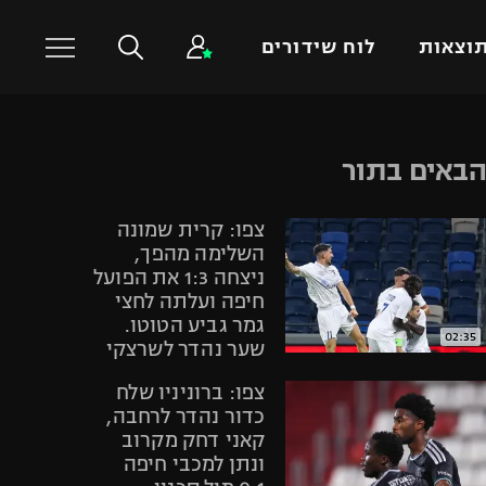
וצאות
לוח שידורים
כדורסל עולמי
ענפים נוספים
באים בתור
NBA
טניס
צפו: קרית שמונה
יורוליג
כדוריד
השלימה מהפך,
יורוקאפ
כדורעף
ניצחה 1:3 את הפועל
חיפה ועלתה לחצי
שחייה
גמר גביע הטוטו.
ג'ודו
02:35
שער נהדר לשרצקי
אגרוף
צפו: ברוניניו שלח
ספורט אולימפי
כדור נהדר לרחבה,
UFC
קאני דחק מקרוב
ונתן למכבי חיפה
היאבקות WWE