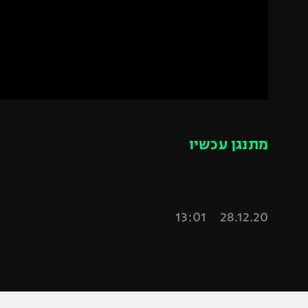
הפועל 
תקנון משתתפים וזוכים בפרסים
הפועל 
תקנון עבור פעילות אלקטרה
הפועל 
תקנון עבור פעילות ספורט 1 – "מרלן"
מכבי נ
טניס
בני יהו
גיימינג E-Sports
מתנגן עכשיו
תנאי שימוש
מדיניות פרטיות
תקנון פעילות ספורט 1
28.12.20 13:01
רשיון להקרנה פומבית לבית עסק
הצטרפות לחבילת הערוצים
לוח דרושים – ג'ובנט
תגיות
המגזין