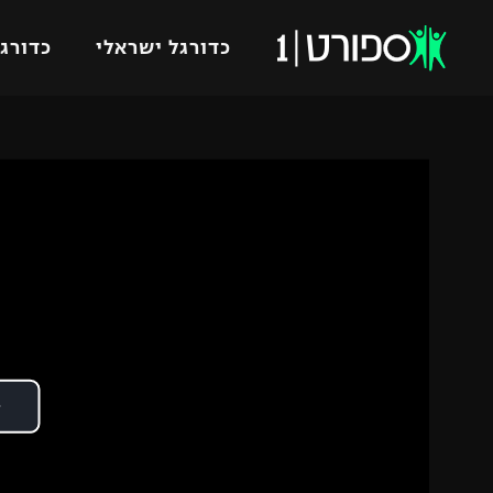
כדורגל ישראלי
כדורגל
VOD
כדורג
רץ ברשת
ליגת ה
ליגה ל
תוצאות
גביע הט
לוח שידורים
ליגיונר
ברחבה
גביע ה
נבחרת 
"מעל הליגה" – פודקאסט
מכבי ח
"מחצית בשכונה" – פודקאסט
בית"ר י
משתתפים וזוכים בפרסים
מכבי ת