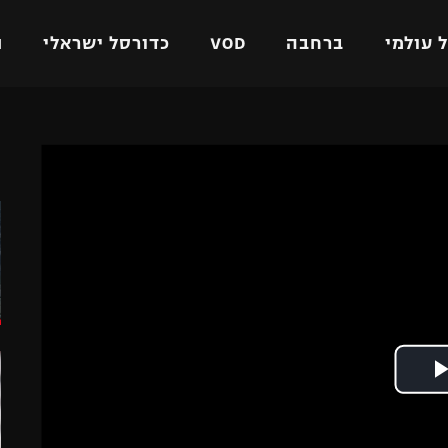
 עולמי
ברחבה
VOD
כדורסל ישראלי
ת
ל ישראלי
כדורגל עולמי
כדורסל ישראלי
ה
על
ליגת האלופות
ליגת ווינר סל
אומית
ליגה אירופית
ליגה לאומית
וטו
ליגה אנגלית
כדורסל נשים
ים
ליגה גרמנית
מכבי תל אביב
מדינה
ליגה ספרדית
הפועל חולון
ישראל
ליגה איטלקית
הפועל ירושלים
יפה
ליגה צרפתית
דני אבדיה
רושלים
ליגה הולנדית
ל אביב
ליגה טורקית