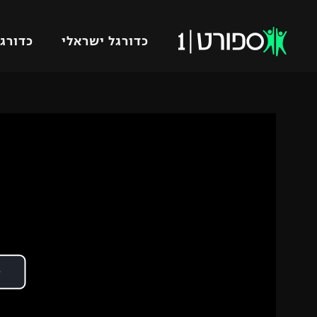
כדורגל ישראלי
כדורגל
VOD
כדורג
רץ ברשת
ליגת ה
ליגה ל
תוצאות
גביע הט
לוח שידורים
ליגיונר
ברחבה
גביע ה
נבחרת 
"מעל הליגה" – פודקאסט
מכבי ח
"מחצית בשכונה" – פודקאסט
בית"ר י