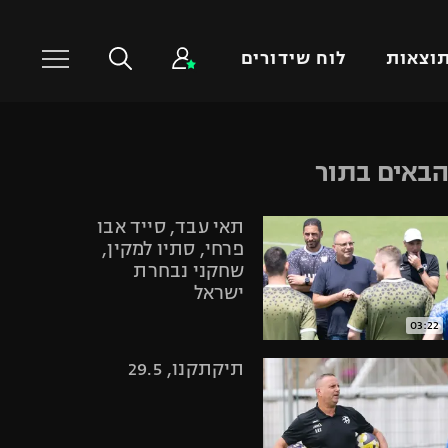
וצאות
לוח שידורים
כדורסל עולמי
ענפים נוספים
באים בתור
NBA
טניס
תאי עבד, סייד אבו
יורוליג
כדוריד
פרחי, סתיו למקין,
יורוקאפ
כדורעף
שחקני נבחרת
ישראל
שחייה
ג'ודו
03:22
אגרוף
תיקתקנו, 29.5
ספורט אולימפי
UFC