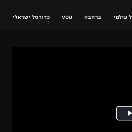
 עולמי
ברחבה
VOD
כדורסל ישראלי
ת
ל ישראלי
כדורגל עולמי
כדורסל ישראלי
ה
על
ליגת האלופות
ליגת ווינר סל
אומית
ליגה אירופית
ליגה לאומית
וטו
ליגה אנגלית
כדורסל נשים
ים
ליגה גרמנית
מכבי תל אביב
מדינה
ליגה ספרדית
הפועל חולון
ישראל
ליגה איטלקית
הפועל ירושלים
יפה
ליגה צרפתית
דני אבדיה
רושלים
ליגה הולנדית