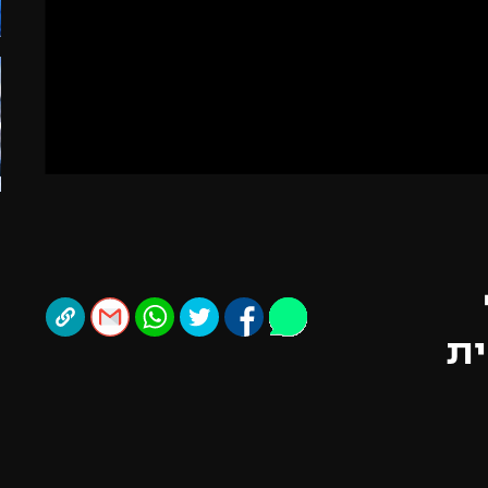
ל אביב
ליגה טורקית
תל אביב
ליגה סינית
חיפה
ליגה ברזילאית
באר שבע
ליגות נוספות
תניה
דה
ית