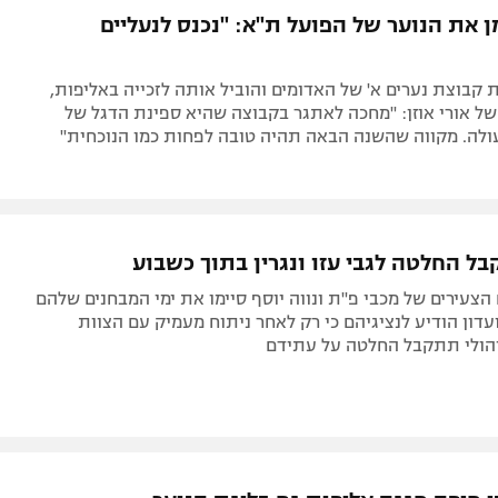
תל אביב
ליגה סינית
ן את הנוער של הפועל ת"א: "נכנס לנעליים
חיפה
ליגה ברזילאית
באר שבע
ליגות נוספות
 קבוצת נערים א' של האדומים והוביל אותה לזכייה באליפות,
של אורי אוזן: "מחכה לאתגר בקבוצה שהיא ספינת הדגל של
תניה
לה. מקווה שהשנה הבאה תהיה טובה לפחות כמו הנוכחית"
דה
בל החלטה לגבי עזו ונגרין בתוך כשבוע
הצעירים של מכבי פ"ת ונווה יוסף סיימו את ימי המבחנים שלהם
עדון הודיע לנציגיהם כי רק לאחר ניתוח מעמיק עם הצוות
יהולי תתקבל החלטה על עתידם