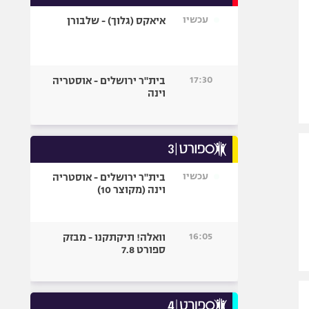
אופניים
עכשיו
איאקס (גלוך) - שלבורן
ספורט מוטורי
כדורמים
פוטבול אמריקאי NFL
17:30
בית"ר ירושלים - אוסטריה
וינה
בייסבול MLB
ספורט אתגרי
ואקסטרים
אומנויות לחימה
גיימינג E-Sports
עכשיו
בית"ר ירושלים - אוסטריה
וינה (מקוצר 10)
16:05
וואלה! תיקתקנו - מבזק
ספורט 7.8