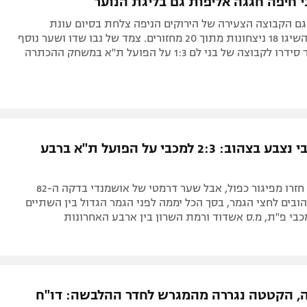
 חיפה חגגה אליפות גם בליגת הנוער
 גם הקבוצה הצעירה של הירוקים הניפה צלחת בסיום עונת
2020/21, בה השיגו 18 ניצחונות מתוך 20 מחזורים. צמד של נבו שדו ושער נוסף
וצה של בני לם 1:3 על הפועל ת"א במשחק ההכתרה
בנוער הדרבי נצבע בצהוב: 2:3 למכבי על הפועל ת"א ברבע
האדומים כבר חזרו מפיגור כפול, אבל שער דרמטי של אושמנדי בדקה ה-82
בים לחצי הגמר, בסך הכל יממה לפני הגמר הגדול בין השתיים
מכבי פ"ת, מ.ס אשדוד ורמת השרון בין ארבע האחרונות
, הקטטה נגררה מהמגרש לחדר ההלבשה: דו"ח