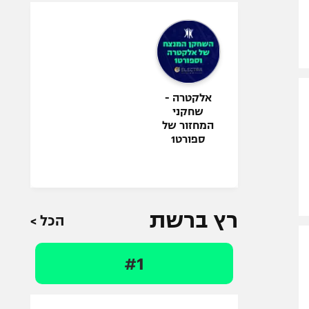
אלקטרה -
שחקני
המחזור של
ספורט1
רץ ברשת
הכל >
#1