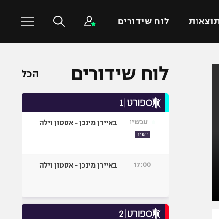
וצאות
לוח שידורים
לוח שידורים
כדורסל עולמי
ענפים נוספים
הכל
NBA
טניס
יורוליג
כדוריד
יורוקאפ
כדורעף
עכשיו
באיירן מינכן - אסטון וילה
ישיר
שחייה
ג'ודו
17:00
באיירן מינכן - אסטון וילה
אגרוף
ספורט אולימפי
UFC
היאבקות WWE