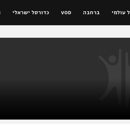
 עולמי
ברחבה
VOD
כדורסל ישראלי
ת
ל ישראלי
כדורגל עולמי
כדורסל ישראלי
על
ליגת האלופות
ליגת ווינר סל
אומית
ליגה אירופית
ליגה לאומית
וטו
ליגה אנגלית
כדורסל נשים
ים
ליגה גרמנית
מכבי תל אביב
מדינה
ליגה ספרדית
הפועל חולון
ישראל
ליגה איטלקית
הפועל ירושלים
יפה
ליגה צרפתית
דני אבדיה
רושלים
ליגה הולנדית
ל אביב
ליגה טורקית