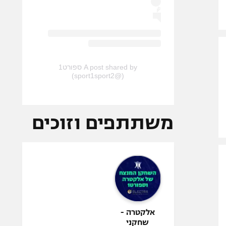
A post shared by ספורט1
(@sport1sport2)
משתתפים וזוכים
אלקטרה -
שחקני