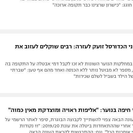
וגג: "כישרון שרצינו כבר תקופה ארוכה"
י הכדורסל זועק לעזרה: רבים שוקלים לעזוב את
במחלקות הנוער השונות לא זכו לקבל דמי אבטלה על התקופה בה
 מספר לא מבוטל נותר ללא הכנסה ואחד מהם אף טען: "שברתי
ל הילד בשביל לשלם שכירות"
חיפה בנוער: "אליפות ראויה ומוצדקת מאין כמוה"
עונה הבאה צפוי להשתייך לקבוצה הבוגרת, סיפר לאתר הרשמי על
הזכייה בתואר אחרי שההתאחדות ביטלה את עונת 2019/20: "11 נקודות
 אומרות הכל". וגם: ההתרגשות לקראת העונה הבאה