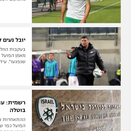
יובל נעים לספורט1: "הפועל אשדו
מאמן הפועל א
שנפגעו". עידן
בוטלה
ההתאחדות איש
הפועל כפר של