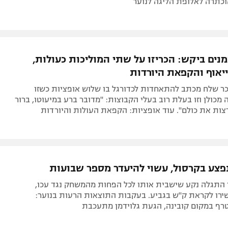
וכתרה לאלופת הליגה לנוער
נים ביקש: הכריזו על שתי המוליכות כעולות,
יאוף והקפאת היורדות
בכר שלח מכתב להתאחדות לכדורגל בו שלוש אופציות כשזו
מכולן וזו בעלת רוב בעלי הקבוצות: "מדובר ברע במיעוטו, ברור
ות את כולם". עוד אופציות: הקפאת העולות והיורדות
נפצע בקרסול, עשוי להיעדר מספר שבועות
התגלה נקע שישבית אותו לכל הפחות מהמשחק נגד עכו,
רו לקראת ק"ש בגביע. בעקבות התוצאות הרעות בנוער:
רף במקום קובינה, הגעת גלוידמן מתעכבת