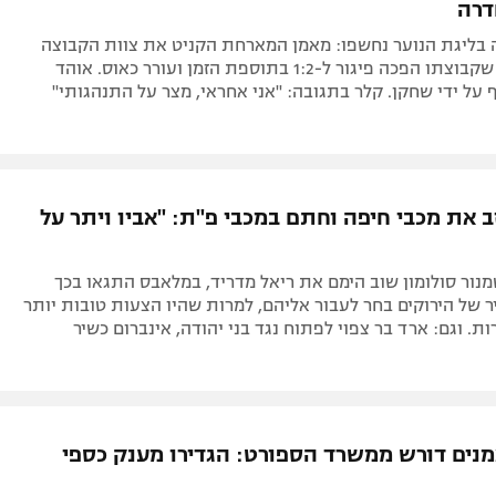
דרה
בליגת הנוער נחשפו: מאמן המארחת הקניט את צוות הקבוצה
היריבה לאחר שקבוצתו הפכה פיגור ל-1:2 בתוספת הזמן ועורר כאוס. אוהד
על ידי שחקן. קלר בתגובה: "אני אחראי, מצר על התנהגותי"
זב את מכבי חיפה וחתם במכבי פ"ת: "אביו ויתר על
נור סולומון שוב הימם את ריאל מדריד, במלאבס התגאו בכך
 של הירוקים בחר לעבור אליהם, למרות שהיו הצעות טובות יותר
. וגם: ארד בר צפוי לפתוח נגד בני יהודה, אינברום כשיר
מנים דורש ממשרד הספורט: הגדירו מענק כספי