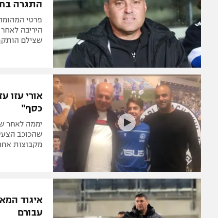
התגרה בח
פרטי המהומה 
שצילם הותקף 
אורי עזו ע
כסף"
יממה לאחר שמ
שהכוכב הצעיר
מקבוצות אחרות
איגוד המא
עבורם