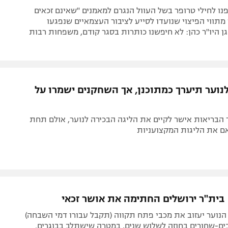
פנו לחילי טרופר בשל העוול הנגרם למאמנים "שאינם זכאים
 מתווי הפיצוי שנועדו לסייע לציבור העצמאיים שנפגעו
גן היו"ר כהן: לא חיפשנו כותרות בסגר קודם, משפחות רבות
נוער תיערך כמתוכנן, אך השחקנים ישמרו על
הבריאות אישר לקיים את הליגה הבכירה לנוער, אולם תחת
ם את הליגות המקצועניות
בית"ר ירושלים החתימה את אושר זכאי
נוער יעזוב את מכבי פתח תקווה (תקבל עבורו דמי השבחה)
ים-שחורים בחוזה לשלוש שנים, במטרה שישתלב בבוגרים.