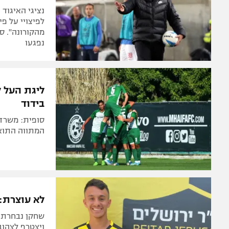
נציגי האיגוד 
לפיצויי על פי
מהקורונה". ס
נפגעו
ליגת העל ל
בידוד
סופית: משרד 
המתווה התוא
לא עוצרת: 
שחקן נבחרת ה
ויצטרף לצהוב