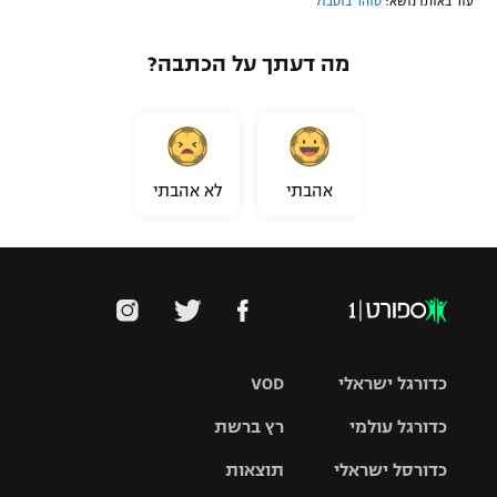
עוד באותו נושא:
טוהר בוטבול
רשיון להקרנה פומבית לבית עסק
מה דעתך על הכתבה?
הצטרפות לחבילת הערוצים
לוח דרושים – ג'ובנט
תגיות
אהבתי
לא אהבתי
המגזין
כדורגל ישראלי
VOD
כדורגל עולמי
רץ ברשת
ליגת העל
כדורסל ישראלי
תוצאות
ליגת
ליגה לאומית