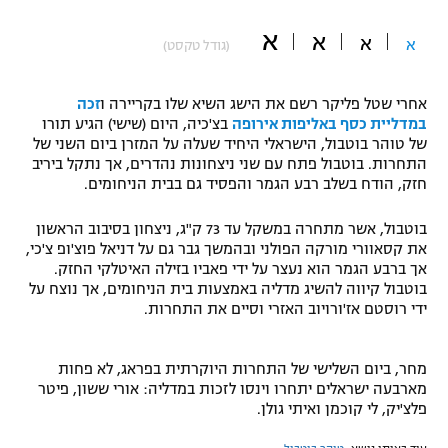
"מחצית בשכונה" – פודקאסט
א
א
אופניים
א
א
(גודל טקסט)
ספורט מוטורי
משתתפים וזוכים בפרסים
אחרי שטל פליקר רשם את הישג השיא שלו בקריירה ו
זכה
במדליית כסף באליפות אירופה
בצ'כיה, היום (שישי) הגיע תורו
כדורמים
של טוהר בוטבול, הישראלי היחיד שעלה על המזרן ביום השני של
תקנון משתתפים וזוכים בפרסים
טניס
התחרות. בוטבול פתח עם שני ניצחונות נהדרים, אך נתקל ביריב
חזק, הודח בשלב רבע הגמר והפסיד גם בבית הניחומים.
פוטבול אמריקאי NFL
תקנון עבור פעילות אלקטרה
גיימינג E-Sports
בוטבול, אשר מתחרה במשקל עד 73 ק"ג, ניצחון בסיבוב הראשון
בייסבול MLB
תקנון עבור פעילות ספורט 1 – "מרלן"
את קסאוורי מורקה הפולני ובהמשך גבר גם על דניאל פוצ'ופ צ'כי,
אך ברבע הגמר הוא נעצר על ידי פאביו בזילה האיטלקי החזק.
ספורט אתגרי ואקסטרים
בוטבול קיווה להשיג מדליה באמצעות בית הניחומים, אך נוצח על
תנאי שימוש
ידי רוסטם אז'ורויוב האזרי וסיים את התחרות.
אומנויות לחימה
מדיניות פרטיות
מחר, ביום השלישי של התחרות היוקרתית בפראג, לא פחות
גיימינג E-Sports
מארבעה ישראלים יתחרו וינסו לזכות במדליה: אורי ששון, פיטר
פלצ'יק, לי קוכמן ואיתי גולן.
תקנון פעילות ספורט 1