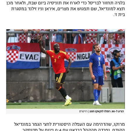
בלגיה תחזור לבריסל כדי לארח את תוניסיה ביום שבת, ולאחר מכן
רשיון להקרנה פומבית לבית עסק
תצא למונדיאל, שם תפגוש את מצרים, איראן וניו זילנד במסגרת
בית ז'.
הצטרפות לחבילת הערוצים
לוח דרושים – ג'ובנט
תגיות
המגזין
הגיע ל-90. רומלו לוקאקו חוגג
|
רויטרס
מרוקו, שהדהימה עם העפלה היסטורית לחצי הגמר במונדיאל
הקודם, נפרדה מהקהל ברבאט עם 0:4 נינוח על מדגסקר.