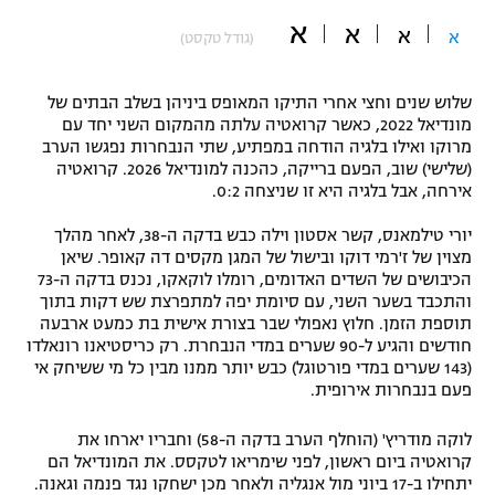
א
"מחצית בשכונה" – פודקאסט
א
א
א
(גודל טקסט)
אופניים
ספורט מוטורי
משתתפים וזוכים בפרסים
שלוש שנים וחצי אחרי התיקו המאופס ביניהן בשלב הבתים של
מונדיאל 2022, כאשר קרואטיה עלתה מהמקום השני יחד עם
מרוקו ואילו בלגיה הודחה במפתיע, שתי הנבחרות נפגשו הערב
כדורמים
תקנון משתתפים וזוכים בפרסים
(שלישי) שוב, הפעם ברייקה, כהכנה למונדיאל 2026. קרואטיה
טניס
אירחה, אבל בלגיה היא זו שניצחה 0:2.
פוטבול אמריקאי NFL
תקנון עבור פעילות אלקטרה
יורי טילמאנס, קשר אסטון וילה כבש בדקה ה-38, לאחר מהלך
גיימינג E-Sports
בייסבול MLB
מצוין של ז'רמי דוקו ובישול של המגן מקסים דה קאופר. שיאן
תקנון עבור פעילות ספורט 1 – "מרלן"
הכיבושים של השדים האדומים, רומלו לוקאקו, נכנס בדקה ה-73
והתכבד בשער השני, עם סיומת יפה למתפרצת שש דקות בתוך
ספורט אתגרי ואקסטרים
תוספת הזמן. חלוץ נאפולי שבר בצורת אישית בת כמעט ארבעה
תנאי שימוש
חודשים והגיע ל-90 שערים במדי הנבחרת. רק כריסטיאנו רונאלדו
אומנויות לחימה
(143 שערים במדי פורטוגל) כבש יותר ממנו מבין כל מי ששיחק אי
פעם בנבחרות אירופית.
מדיניות פרטיות
גיימינג E-Sports
לוקה מודריץ' (הוחלף הערב בדקה ה-58) וחבריו יארחו את
קרואטיה ביום ראשון, לפני שימריאו לטקסס. את המונדיאל הם
תקנון פעילות ספורט 1
יתחילו ב-17 ביוני מול אנגליה ולאחר מכן ישחקו נגד פנמה וגאנה.