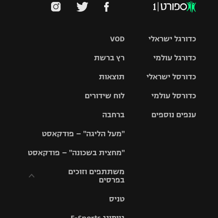
כדורגל ישראלי
VOD
כדורגל עולמי
רץ ברשת
ליגת העל
כדורסל ישראלי
תוצאות
ליגת
ליגה לאומית
האלופות
כדורסל עולמי
לוח שידורים
ליגת ווינר
סל
גביע הטוטו
ענפים נוספים
ברחבה
ליגה
NBA
אירופית
"מעל הליגה" – פודקאסט
ליגה לאומית
ליגיונרים
טניס
יורוליג
ליגה אנגלית
"מחצית בשכונה" – פודקאסט
כדורסל נשים
גביע המדינה
כדוריד
יורוקאפ
ליגה גרמנית
משתתפים וזוכים
בפרסים
מכבי תל
נבחרת
כדורעף
אביב
ישראל
ליגה
טניס
ספרדית
תקנון משתתפים
שחייה
הפועל חולון
מכבי חיפה
וזוכים בפרסים
גיימינג E-Sports