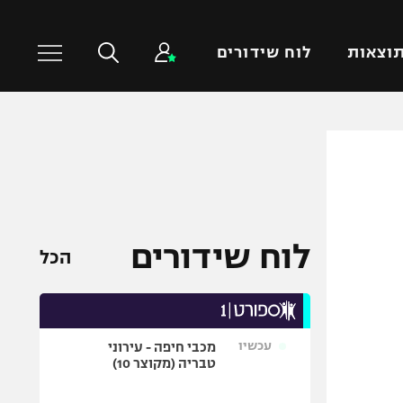
וצאות
לוח שידורים
כדורסל עולמי
ענפים נוספים
NBA
טניס
יורוליג
כדוריד
יורוקאפ
כדורעף
לוח שידורים
הכל
שחייה
ג'ודו
אגרוף
עכשיו
מכבי חיפה - עירוני
ספורט אולימפי
טבריה (מקוצר 10)
UFC