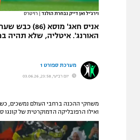
המגזין
וירג'יל ואן דייק נבחרת הולנד
|
רויטרס
האורנג'. איטליה, שלא תהיה במונדיאל, גיר
מערכת ספורט 1
יום רביעי, 23:58, 03.06.26
משחקי ההכנה ברחבי העולם נמשכים, כשהע
ואילו הרפובליקה הדמוקרטית של קונגו סי