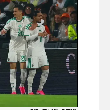
זה הבית שלו. אניס חאג' מוסא
|
רויטרס