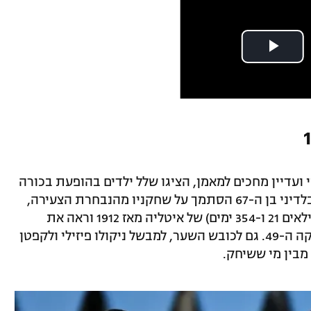
 ועדיין מחכים למאמן, הציגו שלל ילדים בהופעת בכורה
והשיגו ניצחון דחוק בלוקסמבורג. סילביו בלדיני בן ה-67 הסתמך על שחקניו מהנבחרת הצעירה,
העמיד את ההרכב הצעיר ביותר (ממוצא גילאים 21 ו-354 ימים) של איטליה מאז 1912 וראה את
פרנצ'סקו פיו אספוזיטו מאינטר מכריע בדקה ה-49. גם לכובש השער, למבשל ניקולו פיזילי ולקפטן
 מבין מי ששיחק.