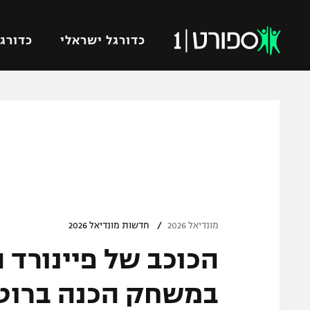
כדורגל ישראלי
כדורגל
VOD
כדורג
רץ ברשת
ליגת ה
ליגה ל
תוצאות
גביע הט
לוח שידורים
ליגיונר
ברחבה
/
גביע ה
מונדיאל 2026
חדשות מונדיאל 2026
נבחרת 
הכוכב של פיינורד 
"מעל הליגה" – פודקאסט
מכבי ח
"מחצית בשכונה" – פודקאסט
במשחק הכנה ברוטר
בית"ר י