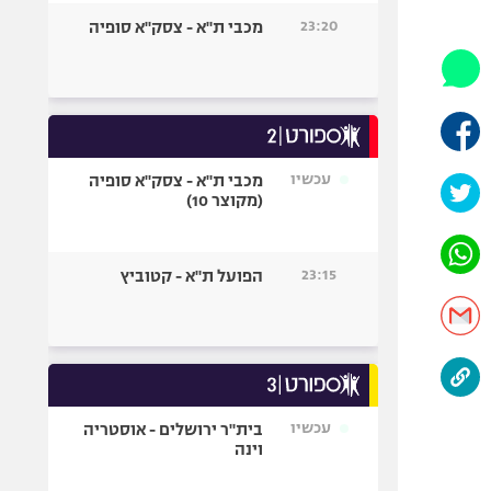
היאבקות WWE
23:20
מכבי ת"א - צסק"א סופיה
אופניים
ספורט מוטורי
כדורמים
פוטבול אמריקאי NFL
בייסבול MLB
עכשיו
מכבי ת"א - צסק"א סופיה
(מקוצר 10)
ספורט אתגרי
ואקסטרים
אומנויות לחימה
23:15
הפועל ת"א - קטוביץ
גיימינג E-Sports
עכשיו
בית"ר ירושלים - אוסטריה
וינה