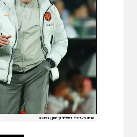
הכנה מאכזבת. רונאלד קומאן
|
רויטרס