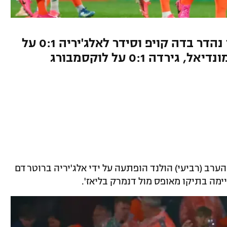
אניס חאג' מוסא (86) כבש שער נהדר בדה קויפ וסידר לאלג'יריה 0:1 על
דה 0:1 על לוקסמבורג
רב (רביעי) הולנד הופתעה על ידי אלג'יריה ברוטרדם
ימה בתיקו מאופס מול דנמרק בליאז'.