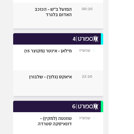
00:20
הפועל ב"ש - הכוכב
האדום בלגרד
עכשיו
מילאן - אינטר (מקוצר 15)
23:20
איאקס (גלוך) - שלבורן
עכשיו
טוונטה (למקין) -
דונאיסקה סטרדה