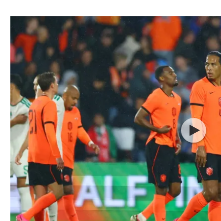
ל אביב
ליגה טורקית
תל אביב
ליגה סינית
חיפה
ליגה ברזילאית
באר שבע
ליגות נוספות
תניה
דה