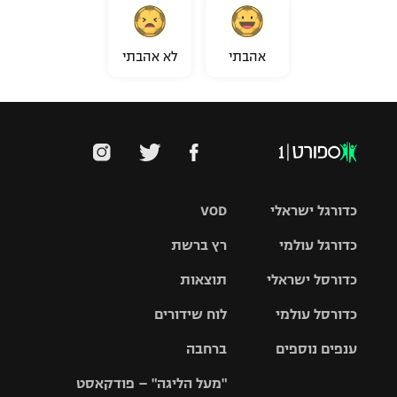
אהבתי
לא אהבתי
כדורגל ישראלי
VOD
כדורגל עולמי
רץ ברשת
ליגת העל
כדורסל ישראלי
תוצאות
ליגת
ליגה לאומית
האלופות
כדורסל עולמי
לוח שידורים
ליגת ווינר
סל
גביע הטוטו
ענפים נוספים
ברחבה
ליגה
NBA
אירופית
"מעל הליגה" – פודקאסט
ליגה לאומית
ליגיונרים
טניס