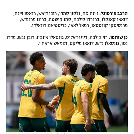
הרכב פורטוגל:
ז'וזה סה, נלסון סמדו, רובן דיאש, רנאטו וייגה,
ז'ואאו קאנסלו, ברנרדו סילבה, סמו קושטה, ברונו פרננדש,
פרנסיסקו קונססאו, רפאל לאאו, כריסטיאנו רונאלדו.
כן שותפו:
רוי סילבה, דיוגו דאלוט, גונסאלו אינסיו, רובן נבש, פדרו
נטו, גונסאלו גדש, ז'ואאו פליקס, תומאש אראוז'ו.