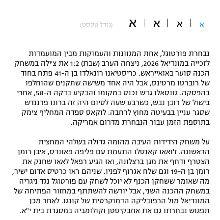
"מחצית בשכונה" – פודקאסט
א
אופניים
א
א
א
(גודל טקסט)
ספורט מוטורי
משתתפים וזוכים בפרסים
נבחרת פורטוגל, אחת המגוונות והעמוקות מבין המועמדות
לזכייה במונדיאל 2026, ניצחה הערב (שבת) 1:2 את צ'ילה במשחק
כדורמים
הכנה סוער באואייראש. כריסטיאנו רונאלדו בן ה-41 פתח בחוד
תקנון משתתפים וזוכים בפרסים
טניס
של רוברטו מרטינס, אבל היה אחד משישה שחקנים שהוחלפו
פוטבול אמריקאי NFL
בהפסקה. גונסאלו גדש נכנס במקומו והבקיע בדקה ה-58, אחרי
תקנון עבור פעילות אלקטרה
בישול של רובן נבש, כשרבע שעה לסיום היה זה ברונו פרננדש
גיימינג E-Sports
שסגר עניין בבעיטה מחוץ לרחבה. לוקאס ספדה המחליף צימק
בייסבול MLB
תקנון עבור פעילות ספורט 1 – "מרלן"
בתוספת הזמן עבור הנבחרת מדרום אמריקה.
ספורט אתגרי ואקסטרים
על משחק הידידות העיבה מהומה גדולה בשלהי המחצית
תנאי שימוש
הראשונה. ז'ואאו קאנסלו התעמת עם פליפה פאונדס, איבן רומן
אומנויות לחימה
הצטרף ודחף את מגן ברצלונה, ואז הגיע רפאל לאאו שחנק את
רומן בן ה-19 וגם שלח אגרוף לפניו. שניהם ראו כרטיס אדום ישיר,
מדיניות פרטיות
מה שאומר ששחקן הכנף לא יוכל לשחק עם פורטוגל נגד ניגריה
גיימינג E-Sports
במשחק ההכנה השני, אבל יורשה להשתתף במחזור הפתיחה של
המונדיאל מול הרפובליקה הדמוקרטית של קונגו. לאחר מכן
תקנון פעילות ספורט 1
תפגוש נבחרתו גם את אוזבקיסטן וקולומביה במסגרת בית י"א.