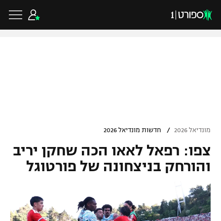
כדורגל ישראלי
ליגת העל
כדורגל עולמי
/
מונדיאל 2026
חדשות מונדיאל 2026
ליגה לאומית
צפו: רפאל לאאו הכה שחקן יריב
ליגת האלופות
כדורסל ישראלי
גביע הטוטו
והורחק בניצחונה של פורטוגל
ליגה אירופית
ליגת ווינר סל
ליגיונרים
כדורסל עולמי
ליגה אנגלית
ליגה לאומית
גביע המדינה
NBA
ליגה גרמנית
ענפים נוספים