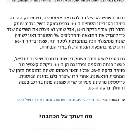
כבש כבר בבכורה במדי אוסטרליה. טטה ינגי, משמאל
|
אימג'בנק GettyImages, Orlando Ramirez
נבחרת שוויץ לא הצליחה לנצח את אוסטרליה, כשמשחק ההכנה
ביניהן בסן דייגו הסתיים ב-1:1. גרניט ג'אקה בישל בכדור עומק
נהדר לדן אנדוי בדקה ה-14, אבל שוויץ לא ניצלה את השליטה שלה
כדי להגדיל את התוצאה והמחליפים של הסוקרוז דאגו לשוויון.
קונור מטקאלף הכין במתפרצת לטטה ינגי, שאיזן בדקה ה-56
וחגג שער בהופעת הבכורה שלו במדי הנבחרת.
גם בסנט לואיס נערך משחק בין שתי נבחרות שיהיו במונדיאל,
כאשר פנמה ובוסניה נפרדו גם הן ב-1:1. ניקולה קאטיץ' נגח
פנימה בדקה ה-23, אבל ג'ובאני ראמוס השווה בתוספת הזמן של
המחצית הראשונה, אחרי קרן שיצרה בלגן בהגנה הבוסנית.
כריסטיאן מרטינס מעירוני קרית שמונה פתח בהרכב פנמה
והוחלף בדקה ה-65.
עוד באותו נושא:
נבחרת אוסטרליה
,
נבחרת פורטוגל
,
נבחרת שוויץ
,
רפאל לאאו
מה דעתך על הכתבה?