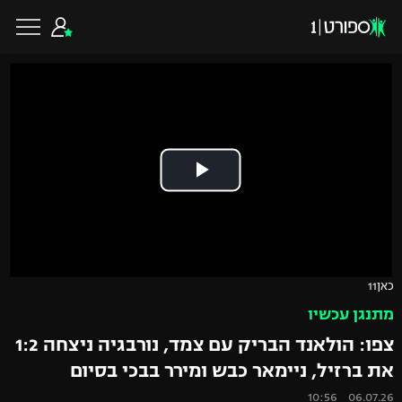
כדורגל ישראלי
ליגת העל
כדורגל עולמי
ליגה לאומית
ליגת האלופות
כדורסל ישראלי
כאן11
גביע הטוטו
מתנגן עכשיו
ליגה אירופית
ליגת ווינר סל
ליגיונרים
כדורסל עולמי
צפו: הולאנד הבריק עם צמד, נורבגיה ניצחה 1:2
ליגה אנגלית
את ברזיל, ניימאר כבש ומירר בבכי בסיום
ליגה לאומית
גביע המדינה
NBA
06.07.26 10:56
ליגה גרמנית
ענפים נוספים