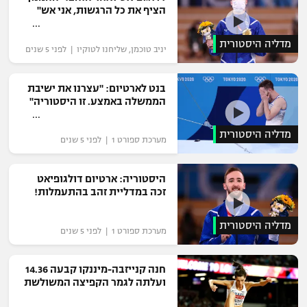
הציף את כל הרגשות, אני אש"
רשיון להקרנה פומבית לבית עסק
מדליה היסטורית
הצטרפות לחבילת הערוצים
יניב טוכמן, שליחנו לטוקיו | לפני 5 שנים
לוח דרושים – ג'ובנט
בנט לארטיום: "עצרנו את ישיבת
הממשלה באמצע. זו היסטוריה"
תגיות
מדליה היסטורית
מערכת ספורט 1 | לפני 5 שנים
המגזין
היסטוריה: ארטיום דולגופיאט
זכה במדליית זהב בהתעמלות!
מדליה היסטורית
מערכת ספורט 1 | לפני 5 שנים
חנה קנייזבה-מיננקו קבעה 14.36
ועלתה לגמר הקפיצה המשולשת