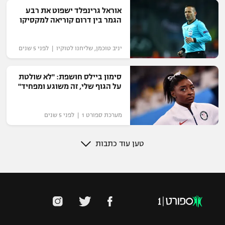
אוראל גרינפלד ישפוט את רבע
הגמר בין דרום קוריאה למקסיקו
יניב טוכמן, שליחנו לטוקיו | לפני 5 שנים
סימון ביילס חושפת: "לא שולטת
על הגוף שלי, זה משוגע ומפחיד"
מערכת ספורט 1 | לפני 5 שנים
טען עוד כתבות