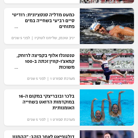
"מחצית בשכונה" – פודקאסט
אופניים
כמעט מדליה סנסציונית: רודיטי
סיים רביעי בשחייה במים
פתוחים
ספורט מוטורי
משתתפים וזוכים בפרסים
יניב טוכמן, שליחנו לטוקיו | לפני 5 שנים
כדורמים
תקנון משתתפים וזוכים בפרסים
טניס
טנטוגלו אלוף בקפיצה לרוחק,
פוטבול אמריקאי NFL
קמאצ'ו-קווין זכתה ב-100
תקנון עבור פעילות אלקטרה
משוכות
גיימינג E-Sports
בייסבול MLB
תקנון עבור פעילות ספורט 1 – "מרלן"
מערכת ספורט 1 | לפני 5 שנים
ספורט אתגרי ואקסטרים
תנאי שימוש
בלכר ובובריצקי במקום ה-16
אומנויות לחימה
במוקדמות הדואט בשחייה
האומנותית
מדיניות פרטיות
גיימינג E-Sports
מערכת ספורט 1 | לפני 5 שנים
תקנון פעילות ספורט 1
דולגופיאט לאחר הזהב: "ההמנון