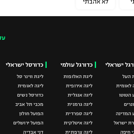
י
לא אהבתי
עק
רגל ישראלי
כדורגל עולמי
כדורסל ישראלי
 העל
ליגת האלופות
ליגת ווינר סל
 לאומית
ליגה אירופית
ליגה לאומית
 הטוטו
ליגה אנגלית
כדורסל נשים
ונרים
ליגה גרמנית
מכבי תל אביב
 המדינה
ליגה ספרדית
הפועל חולון
ת ישראל
ליגה איטלקית
הפועל ירושלים
 חיפה
ליגה צרפתית
דני אבדיה