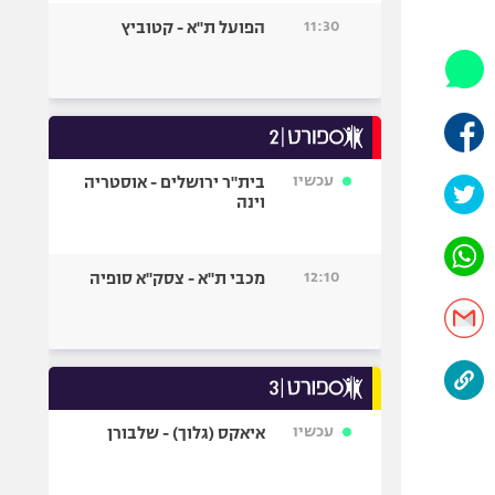
היאבקות WWE
11:30
הפועל ת"א - קטוביץ
אופניים
ספורט מוטורי
כדורמים
פוטבול אמריקאי NFL
בייסבול MLB
עכשיו
בית"ר ירושלים - אוסטריה
וינה
ספורט אתגרי
ואקסטרים
אומנויות לחימה
12:10
מכבי ת"א - צסק"א סופיה
גיימינג E-Sports
עכשיו
איאקס (גלוך) - שלבורן