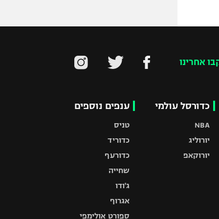
בו אחרינו
כדורסל עולמי
ענפים נוספים
NBA
טניס
יורוליג
כדוריד
יורוקאפ
כדורעף
שחייה
ג'ודו
אגרוף
ספורט אולימפי