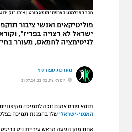
המגזין
חבר הפרלמנט הצרפתי תומא פורט
|
אימג'בנק GettyImages, LOU BENOIST/AFP
פוליטיקאים ואנשי ציבור תוק
ישראל לא רצויה בפריז", וקוראי
לגיטימציה לחמאס, מעורר בחיל
מערכת ספורט 1
יום ראשון, 22:02, 21.07.24
תומא פורט אמנם זוכה לתמיכה מקיצוניים
האנטי-ישראלי
שלו בהפגנת תמיכה בפלסטי
אחת מהן הגיעה מראש עיריית ניס כריסט