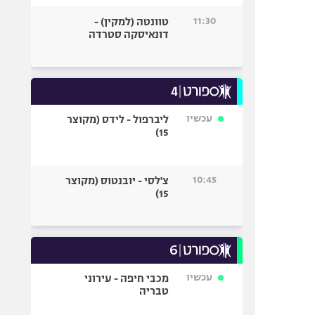
11:30
טוונטה (למקין) -
דונאיסקה סטרדה
עכשיו
ליברפול - לידס (מקוצר
15)
10:45
צ'לסי - יובנטוס (מקוצר
15)
עכשיו
מכבי חיפה - עירוני
טבריה