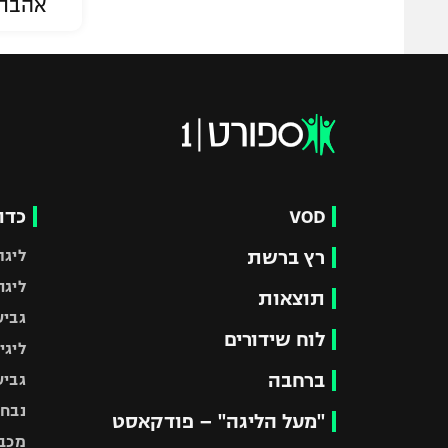
אהבת
VOD
כדו
רץ ברשת
ליגת
ליגה
תוצאות
גביע
לוח שידורים
ליגי
ברחבה
גביע
נבחר
"מעל הליגה" – פודקאסט
מכבי