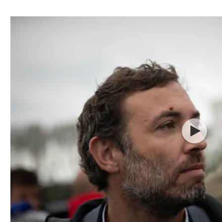
ל אביב
ליגה טורקית
תל אביב
ליגה סינית
חיפה
ליגה ברזילאית
באר שבע
ליגות נוספות
תניה
דה