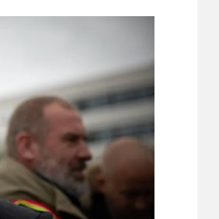
משתתפים וזוכים בפרסים
מכבי ת
הפועל 
תקנון משתתפים וזוכים בפרסים
הפועל 
תקנון עבור פעילות אלקטרה
הפועל 
תקנון עבור פעילות ספורט 1 – "מרלן"
מכבי נ
טניס
בני יהו
גיימינג E-Sports
תנאי שימוש
מדיניות פרטיות
תקנון פעילות ספורט 1
רשיון להקרנה פומבית לבית עסק
הצטרפות לחבילת הערוצים
לוח דרושים – ג'ובנט
תגיות