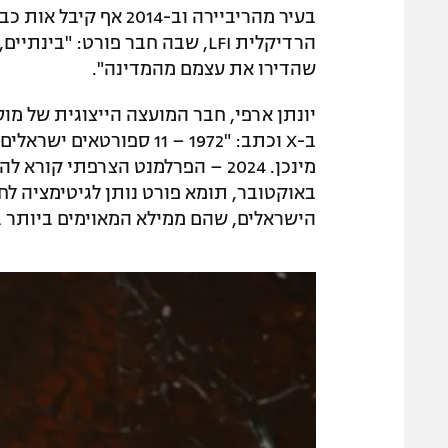
בעיר מהריביירה וב-14
הרדיקלית LFI, שבה חבר פורט: "
שהדירו את עצמם מהמדינה".
יונתן ארפי, חבר המועצה הייצוגית של מ
ב-X וכתב: "1972 – 11 ספו
באוקטובר, תומא פורט נותן לגיטימציה ל
הישראלים, שהם ממילא המאוימים ביותר ב