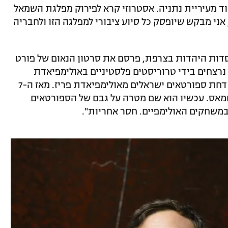
20 אף קיבל אות כבוד מעיריית נתניה. אסטרוזי קרא לפירוק מפלגת השמאל
בינתיים, אני מבקש שיופסק כל סיוע ציבורי למפלגה הזו ולחבריה
וסדות היהדות בצרפת, פרסם את סרטון הנאום של פורט
רטאים ישראלים נרצחים בידי טרוריסטים פלסטיניים באולימפיאדת
מינכן. 2024 – הפרלמנט הצרפתי קורא להדחת ספורטאים ישראלים מאולימפיאדת פריז. מאז ה-7
חמאס. עכשיו הוא שם מטרה על גבם של הספורטאים
משחקים האולימפיים. חסר אחריות".