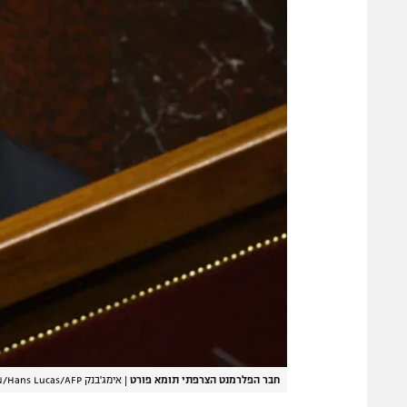
חבר הפלרמנט הצרפתי תומא פורט
|
אימג'בנק GettyImages, MAGALI COHEN/Hans Lucas/AFP