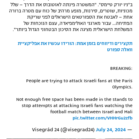
ב"ניו יורק טיימס". "המשטרה פינתה לאוטובוס את הדרך – שלל
רשיון להקרנה פומבית לבית עסק
מכוניות, שוטרים, סירנות, מופע מרהיב של כוח עם מטרה ברורה
אחת – לאבטח את הספורטאים הישראלים לפני שריקת
הצטרפות לחבילת הערוצים
הפתיחה… עבור מארגני האולימפיאדה, עצם הנוכחות של
המשלחת הישראלית מציגה את הסיכון הבטחוני הגדול ביותר".
לוח דרושים – ג'ובנט
תקצירים ודיווחים בזמן אמת: הורידו עכשיו את אפליקציית
וואלה ספורט
תגיות
המגזין
BREAKING:
People are trying to attack Israeli fans at the Paris
Olympics.
Not enough free space has been made in the stands to
stop attempts at attacking Israeli fans watching the
football match between Israel and Mali
pic.twitter.com/VHHrGu2zfb
July 24, 2024
— Visegrád 24 (@visegrad24)