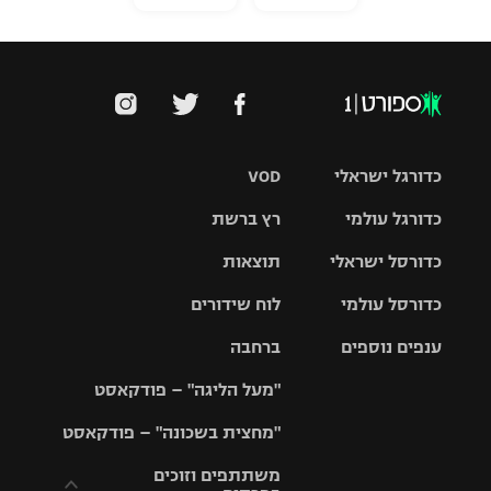
כדורגל ישראלי
VOD
כדורגל עולמי
רץ ברשת
ליגת העל
כדורסל ישראלי
תוצאות
ליגת
ליגה לאומית
האלופות
כדורסל עולמי
לוח שידורים
ליגת ווינר
סל
גביע הטוטו
ענפים נוספים
ברחבה
ליגה
NBA
אירופית
"מעל הליגה" – פודקאסט
ליגה לאומית
ליגיונרים
טניס
יורוליג
ליגה אנגלית
"מחצית בשכונה" – פודקאסט
כדורסל נשים
גביע המדינה
כדוריד
יורוקאפ
ליגה גרמנית
משתתפים וזוכים