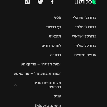
כדורגל ישראלי
VOD
כדורגל עולמי
רץ ברשת
ליגת העל
כדורסל ישראלי
תוצאות
ליגת
ליגה לאומית
האלופות
כדורסל עולמי
לוח שידורים
ליגת ווינר
סל
גביע הטוטו
ענפים נוספים
ברחבה
ליגה
NBA
אירופית
"מעל הליגה" – פודקאסט
ליגה לאומית
ליגיונרים
טניס
יורוליג
ליגה אנגלית
"מחצית בשכונה" – פודקאסט
כדורסל נשים
גביע המדינה
כדוריד
יורוקאפ
ליגה גרמנית
משתתפים וזוכים
בפרסים
מכבי תל
נבחרת
כדורעף
אביב
ישראל
ליגה
טניס
ספרדית
תקנון משתתפים
שחייה
הפועל חולון
מכבי חיפה
וזוכים בפרסים
גיימינג E-Sports