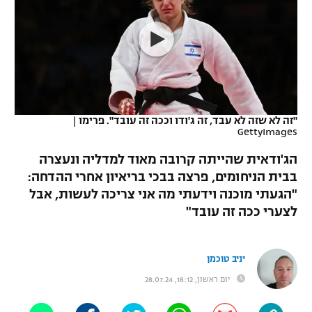
כדורסל נשים
נבחרת ישראל
יורוליג
ליגה ספרדית
טניס
VOD
מכבי תל אביב
מכבי חיפה
יורוקאפ
ליגה איטלקית
כדוריד
הפועל חולון
בית"ר ירושלים
רץ ברשת
ליגה צרפתית
כדורעף
הפועל ירושלים
מכבי תל אביב
"זה לא שזה לא עבד, זה ג'ודו וככה זה עובד". פרימו
|
GettyImages
ליגה הולנדית
שחייה
תוצאות
דני אבדיה
הפועל תל אביב
הג'ודאית שהייתה קרובה מאוד למדליה ונעצרה
ליגה טורקית
ג'ודו
בבית הניחומים, פרצה בבכי בריאיון אחרי ההדחה:
הפועל חיפה
לוח שידורים
"הגעתי מוכנה וידעתי מה אני צריכה לעשות, אבל
ליגה סינית
אגרוף
לצערי ככה זה עובד"
הפועל באר שבע
ליגה ברזילאית
ברחבה
ספורט אולימפי
מכבי נתניה
יניב טוכמן
ליגות נוספות
UFC
יום ראשון, 18:12, 28.07.24
"מעל הליגה" – פודקאסט
בני יהודה
היאבקות WWE