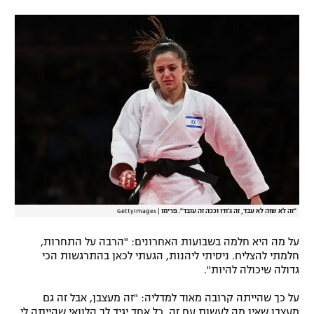
רשיון להקרנה פומבית לבית עסק
הצטרפות לחבילת הערוצים
לוח דרושים – ג'ובנט
תגיות
המגזין
"זה לא שזה לא עבד, זה ג'ודו וככה זה עובד". פרימו
|
GettyImages
על מה היא חלמה בשבועות האחרונים: "הרבה על התחרות,
חלמתי להצליח. ניסיתי ליהנות, הגעתי לכאן בהתרגשות הכי
גדולה שיכולה להיות".
על כך שהייתה קרובה מאוד למדליה: "זה מעצבן, אבל זה גם
מעצבן שאין מה לעשות עם זה. כל אחד יגיד לך הלוואי שהייתה לי