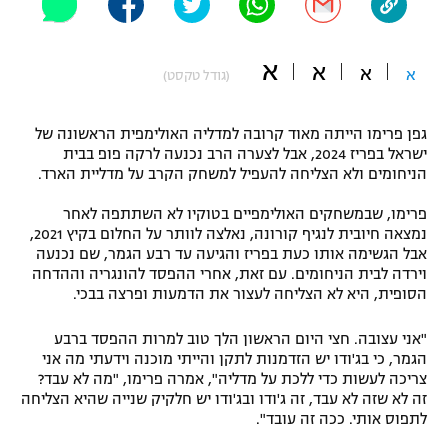
"מחצית בשכונה" – פודקאסט
אופניים
א
א
א
א
(גודל טקסט)
ספורט מוטורי
משתתפים וזוכים בפרסים
גפן פרימו הייתה מאוד קרובה למדליה האולימפית הראשונה של
כדורמים
תקנון משתתפים וזוכים בפרסים
ישראל בפריז 2024, אבל לצערה הרב נכנעה לרקה פופ בבית
טניס
הניחומים ולא הצליחה להעפיל למשחק הקרב על מדליית הארד.
פוטבול אמריקאי NFL
תקנון עבור פעילות אלקטרה
פרימו, שבמשחקים האולימפיים בטוקיו לא השתתפה לאחר
גיימינג E-Sports
בייסבול MLB
נמצאה חיובית לנגיף קורונה, נאלצה לוותר על החלום בקיץ 2021,
תקנון עבור פעילות ספורט 1 – "מרלן"
אבל הגשימה אותו כעת בפריז והגיעה עד רבע הגמר, שם נכנעה
וירדה לבית הניחומים. עם זאת, אחרי ההפסד להונגריה וההדחה
ספורט אתגרי ואקסטרים
הסופית, היא לא הצליחה לעצור את הדמעות ופרצה בבכי.
תנאי שימוש
אומנויות לחימה
"אני עצובה. חצי היום הראשון הלך טוב למרות ההפסד ברבע
הגמר, כי בג'ודו יש הזדמנות לתקן והייתי מוכנה וידעתי מה אני
מדיניות פרטיות
גיימינג E-Sports
צריכה לעשות כדי ללכת על מדליה", אמרה פרימו, "מה לא עבד?
זה לא שזה לא עבד, זה ג'ודו ובג'ודו יש חלקיק שנייה שהיא הצליחה
לתפוס אותי. ככה זה עובד".
תקנון פעילות ספורט 1