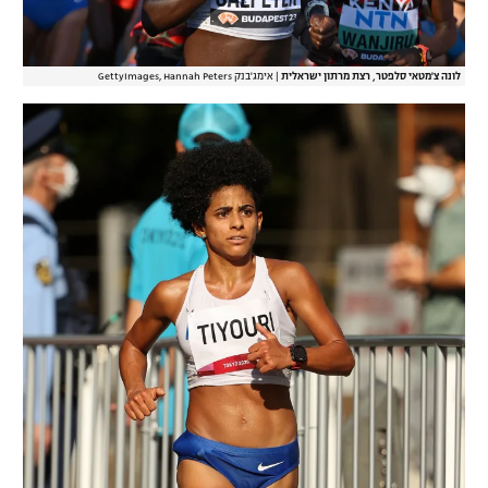
לונה צ'מטאי סלפטר, רצת מרתון ישראלית
|
אימג'בנק GettyImages, Hannah Peters