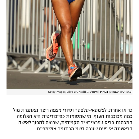
מאור טיורי במרתון בטוקיו
|
אימג'בנק GettyImages, Clive Brunskill
כך או אחרת, לצ'מטאי-סלפטר וטיורי מצפה ריצה מאתגרת מול
כמה מכוכבות הענף. מי שמסומנת כפייבוריטית היא האלופה
המכהנת פריס ג'פרצ'ירצ'יר הקנייתית, שרוצה להפוך לאישה
הראשונה אי פעם שזוכה בשני מרתונים אולימפיים.