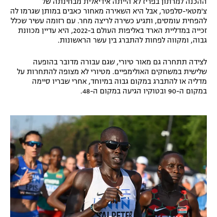
ההכנה למרתון בפריז לא הייתה אידיאלית מבחינתה של
צ'מטאי-סלפטר, אבל היא השאירה מאחור כאבים במותן שגרמו לה
רשיון להקרנה פומבית לבית עסק
להפחית עומסים, ותגיע כשירה לריצה מחר. עם רזומה עשיר שכלל
זכייה במדליית הארד באליפות העולם ב-2022, היא עדיין מכוונת
הצטרפות לחבילת הערוצים
גבוה, ומקווה לפחות להתברג בין עשר הראשונות.
לוח דרושים – ג'ובנט
לצידה תתחרה גם מאור טיורי, שגם עבורה מדובר בהופעה
שלישית במשחקים האולימפיים. מטיורי לא מצופה להתחרות על
מדליה או להתברג במקום גבוה במיוחד, אחרי שבריו סיימה
תגיות
במקום ה-90 ובטוקיו הגיעה במקום ה-48.
המגזין