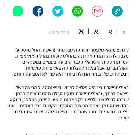
"מחצית בשכונה" – פודקאסט
אופניים
ספורט מוטורי
משתתפים וזוכים בפרסים
א
א
א
א
(גודל טקסט)
כדורמים
תקנון משתתפים וזוכים בפרסים
טניס
לונה צ'מטאי-סלפטר יודעת היטב: מחר (ראשון, החל מ-9:00)
פוטבול אמריקאי NFL
מצפה לה הזדמנות אחרונה בהחלט לזכות במדליה אולימפית.
תקנון עבור פעילות אלקטרה
המרתוניסטית הישראלית כבר הופיעה פעמיים במשחקים
האולימפיים, אבל בניגוד להצלחותיה באליפויות עולמיות
גיימינג E-Sports
בייסבול MLB
ויבשתיות, על הבמה הגדולה ביותר היא עוד לא הטביעה חותם.
תקנון עבור פעילות ספורט 1 – "מרלן"
ספורט אתגרי ואקסטרים
באולימפיאדת ריו היא נאלצה לפרוש בעיצומה של הריצה בשל
תנאי שימוש
פציעה בכתף, ובאולימפיאדת טוקיו סבלה מהתכווצויות בבטן
אומנויות לחימה
שגרמו לה לעצור ולסיים רק במקום ה-66. הפעם, בגיל 35, דווקא
במה שמסתמן כאחת מריצות המרתון הקשות בכל הזמנים – עם
מדיניות פרטיות
עליות תובעניות וחום שמכביד – היא תנסה לעשות את הבלתי
גיימינג E-Sports
ייאמן.
תקנון פעילות ספורט 1