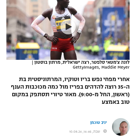
כדורסל נשים
נבחרת ישראל
יורוליג
ליגה ספרדית
טניס
VOD
מכבי תל אביב
מכבי חיפה
יורוקאפ
ליגה איטלקית
כדוריד
הפועל חולון
בית"ר ירושלים
רץ ברשת
ליגה צרפתית
כדורעף
הפועל ירושלים
מכבי תל אביב
ליגה הולנדית
שחייה
תוצאות
לונה צ'מטאי סלפטר, רצה ישראלית, מרתון בוסטון
|
דני אבדיה
הפועל תל אביב
GettyImages, Maddie Meyer
ליגה טורקית
ג'ודו
אחרי מפחי נפש בריו וטוקיו, המרתוניסטית בת
הפועל חיפה
לוח שידורים
ה-35 רוצה להדהים בפריז מול כמה מכוכבות הענף
ליגה סינית
אגרוף
(ראשון, החל מ-9:00). מאור טיורי תסתפק במקום
הפועל באר שבע
ליגה ברזילאית
טוב באמצע
ברחבה
ספורט אולימפי
מכבי נתניה
ליגות נוספות
UFC
יניב טוכמן
"מעל הליגה" – פודקאסט
בני יהודה
שבת, 14:46, 10.08.24
היאבקות WWE