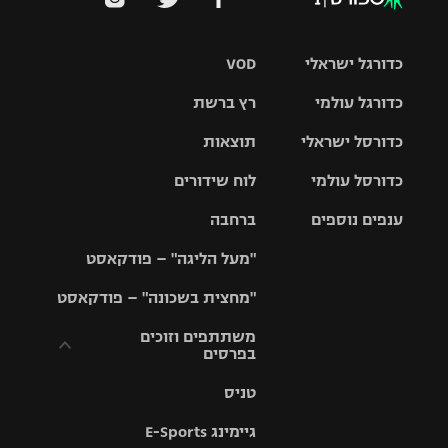
כדורגל ישראלי
VOD
כדורגל עולמי
רץ ברשת
ליגת העל
כדורסל ישראלי
תוצאות
ליגת
ליגה לאומית
האלופות
כדורסל עולמי
לוח שידורים
ליגת ווינר
סל
גביע הטוטו
ענפים נוספים
ברחבה
ליגה
NBA
אירופית
"מעל הליגה" – פודקאסט
ליגה לאומית
ליגיונרים
טניס
יורוליג
ליגה אנגלית
"מחצית בשכונה" – פודקאסט
כדורסל נשים
גביע המדינה
כדוריד
יורוקאפ
ליגה גרמנית
משתתפים וזוכים
בפרסים
מכבי תל
נבחרת
כדורעף
אביב
ישראל
ליגה
טניס
ספרדית
תקנון משתתפים
שחייה
הפועל חולון
מכבי חיפה
וזוכים בפרסים
גיימינג E-Sports
ליגה