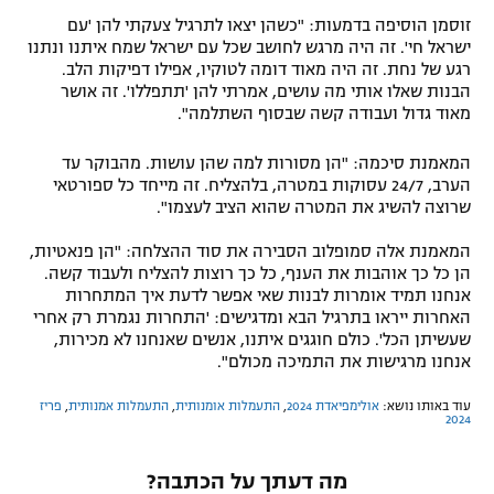
זוסמן הוסיפה בדמעות: "כשהן יצאו לתרגיל צעקתי להן 'עם
ישראל חי'. זה היה מרגש לחושב שכל עם ישראל שמח איתנו ונתנו
רגע של נחת. זה היה מאוד דומה לטוקיו, אפילו דפיקות הלב.
הבנות שאלו אותי מה עושים, אמרתי להן 'תתפללו'. זה אושר
מאוד גדול ועבודה קשה שבסוף השתלמה".
המאמנת סיכמה: "הן מסורות למה שהן עושות. מהבוקר עד
הערב, 24/7 עסוקות במטרה, בלהצליח. זה מייחד כל ספורטאי
שרוצה להשיג את המטרה שהוא הציב לעצמו".
המאמנת אלה סמופלוב הסבירה את סוד ההצלחה: "הן פנאטיות,
הן כל כך אוהבות את הענף, כל כך רוצות להצליח ולעבוד קשה.
אנחנו תמיד אומרות לבנות שאי אפשר לדעת איך המתחרות
האחרות ייראו בתרגיל הבא ומדגישים: 'התחרות נגמרת רק אחרי
שעשיתן הכל'. כולם חוגגים איתנו, אנשים שאנחנו לא מכירות,
אנחנו מרגישות את התמיכה מכולם".
עוד באותו נושא:
אולימפיאדת 2024
,
התעמלות אומנותית
,
התעמלות אמנותית
,
פריז
2024
מה דעתך על הכתבה?