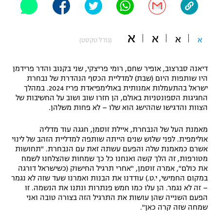
"מחצית בשכונה" – פודקאסט
אופניים
א
א
א
א
(גודל טקסט)
ספורט מוטורי
משתתפים וזוכים בפרסים
כדורמים
דיאנה סברצוב, אופיר שחם, רומי פריצקי, שני בקנוב והדר פרידמן
תקנון משתתפים וזוכים בפרסים
טניס
היו שותפות היום (שבת) למדליית הכסף הנהדרת של נבחרת
ישראל בהתעמלות אמנותית באולימפיאדת פריז 2024. במהלך
פוטבול אמריקאי NFL
תקנון עבור פעילות אלקטרה
החגיגות הספונטניות באולם, הן חזרו שוב ושוב על החשיבות של
הצוות והדגישו שההישג הוא שלו – לא פחות משלהן.
גיימינג E-Sports
בייסבול MLB
תקנון עבור פעילות ספורט 1 – "מרלן"
מאמנת העל של הנבחרת, איילת זוסמן, חגגה עוד מדליה
ספורט אתגרי ואקסטרים
אולימפית. לפני שלוש שנים הייתה שותפה למדליית הזהב של לינוי
תנאי שימוש
אשרם כמאמנת שלה והפעם עשתה זאת עם הנבחרת. "תחושות
מטורפות, זה הלך קשה ואנחנו כל כך שמחות שהצלחנו לשמח
אומנויות לחימה
את כולם", אמרה זוסמן, "אחרי תרגיל החישוק (כשישראל דורגה
מדיניות פרטיות
במקום החמישי, י.ט.) עודדנו את הבנות ואמרנו שעד שזה לא נגמר
גיימינג E-Sports
– זה לא נגמר. הן עלו כמו חמש פנתרות ונתנו את הנשמה. זו
הפעם השנייה שהן עושות את התרגיל הזה בצורה טובה ואני
תקנון פעילות ספורט 1
שמחה שזה קרה כאן".