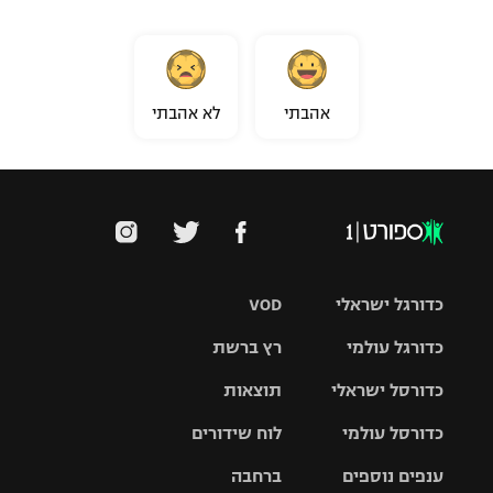
אהבתי
לא אהבתי
כדורגל ישראלי
VOD
כדורגל עולמי
רץ ברשת
ליגת העל
כדורסל ישראלי
תוצאות
ליגת
ליגה לאומית
האלופות
כדורסל עולמי
לוח שידורים
ליגת ווינר
סל
גביע הטוטו
ענפים נוספים
ברחבה
ליגה
NBA