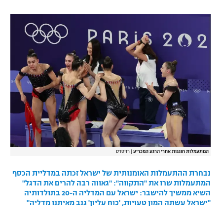
רשיון להקרנה פומבית לבית עסק
הצטרפות לחבילת הערוצים
לוח דרושים – ג'ובנט
תגיות
המגזין
המתעמלות חוגגות אחרי הרגע המכריע
|
רויטרס
נבחרת ההתעמלות האומנותית של ישראל זכתה במדליית הכסף
המתעמלות שרו את "התקווה": "גאווה רבה להרים את הדגל"
השיא ממשיך להישבר: ישראל עם המדליה ה-20 בתולדותיה
"ישראל עשתה המון טעויות, 'כוח עליון' גנב מאיתנו מדליה"