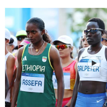
ל אביב
ליגה טורקית
תל אביב
ליגה סינית
חיפה
ליגה ברזילאית
באר שבע
ליגות נוספות
תניה
דה