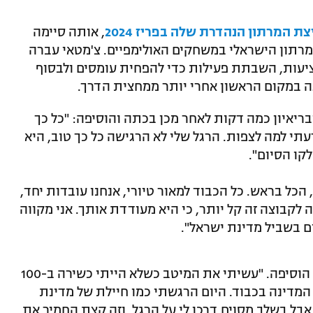
צת המרתון הנהדרת שלה בפריז 2024
, אותה סיימה
רתון הישראלי במשחקים האולימפיים. צ'מטאי עברה
עות, השבתת פעילות כדי להפחית עומסים ולבסוף
גה במקום הראשון אחרי יותר ממחצית הדרך.
ריאיון כמה דקות לאחר מכן בכתה והוסיפה: "כל כך
עתי למה לצפות. הרגל שלי לא הרגישה כל כך טוב, היא
קו הסיום".
הכל בראש. כל הכבוד למאור טיורי, אנחנו עובדות יחד,
קבוצה זה קל יותר, כי היא מעודדת אותך. אני מקווה
ם בשביל מדינת ישראל".
"זו הייתה הריצה הכי קשה, והכי מתוקה", הוסיפה. "עשיתי את המיטב כשלא הייתי כשירה ב-100
 המדינה בכבוד. היום הרגשתי כמו חיילת של מדינת
בל בשלב מסוים דרכו לי על הרגל, וזה קצת החמיר את