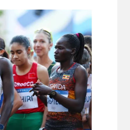
משתתפים וזוכים בפרסים
מכבי ת
הפועל 
תקנון משתתפים וזוכים בפרסים
הפועל 
תקנון עבור פעילות אלקטרה
הפועל 
תקנון עבור פעילות ספורט 1 – "מרלן"
מכבי נ
טניס
בני יהו
גיימינג E-Sports
תנאי שימוש
מדיניות פרטיות
תקנון פעילות ספורט 1
רשיון להקרנה פומבית לבית עסק
הצטרפות לחבילת הערוצים
לוח דרושים – ג'ובנט
תגיות