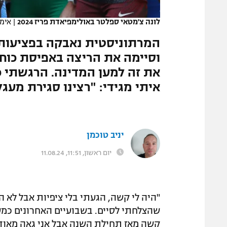
המגזין
לונה צ'מטאי ספלטר באולימפיאדת פריז 2024
|
אימג'בנק aker
וסיימה את הריצה באפיסת כוחו
את זה למען המדינה. הרגשתי כ
איתי מגידי: "רצינו סגירת מעגל
יניב טוכמן
יום ראשון, 11:51, 11.08.24
"היה לי קשה, הגעתי בלי ציפיות אבל לא 
שהצלחתי לסיים. בשבועיים האחרונים כמעט
קשה מאז תחילת השנה אבל אני גאה מאוד"