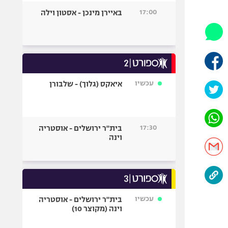
היאבקות WWE
17:00
באיירן מינכן - אסטון וילה
אופניים
ספורט מוטורי
כדורמים
פוטבול אמריקאי NFL
בייסבול MLB
עכשיו
איאקס (גלוך) - שלבורן
ספורט אתגרי
ואקסטרים
אומנויות לחימה
17:30
בית"ר ירושלים - אוסטריה
גיימינג E-Sports
וינה
עכשיו
בית"ר ירושלים - אוסטריה
וינה (מקוצר 10)