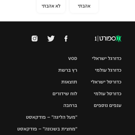
אהבתי
לא אהבתי
כדורגל ישראלי
VOD
כדורגל עולמי
רץ ברשת
ליגת העל
כדורסל ישראלי
תוצאות
ליגת
ליגה לאומית
האלופות
כדורסל עולמי
לוח שידורים
ליגת ווינר
סל
גביע הטוטו
ענפים נוספים
ברחבה
ליגה
NBA
אירופית
"מעל הליגה" – פודקאסט
ליגה לאומית
ליגיונרים
טניס
יורוליג
ליגה אנגלית
"מחצית בשכונה" – פודקאסט
כדורסל נשים
גביע המדינה