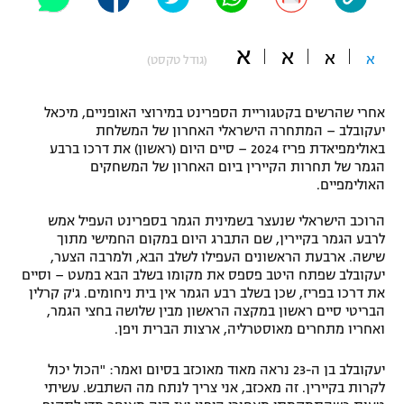
"מחצית בשכונה" – פודקאסט
אופניים
א
א
א
א
(גודל טקסט)
ספורט מוטורי
משתתפים וזוכים בפרסים
אחרי שהרשים בקטגוריית הספרינט במירוצי האופניים, מיכאל
כדורמים
יעקובלב – המתחרה הישראלי האחרון של המשלחת
תקנון משתתפים וזוכים בפרסים
טניס
באולימפיאדת פריז 2024 – סיים היום (ראשון) את דרכו ברבע
פוטבול אמריקאי NFL
הגמר של תחרות הקיירין ביום האחרון של המשחקים
תקנון עבור פעילות אלקטרה
האולימפיים.
גיימינג E-Sports
בייסבול MLB
הרוכב הישראלי שנעצר בשמינית הגמר בספרינט העפיל אמש
תקנון עבור פעילות ספורט 1 – "מרלן"
לרבע הגמר בקיירין, שם התברג היום במקום החמישי מתוך
ספורט אתגרי ואקסטרים
שישה. ארבעת הראשונים העפילו לשלב הבא, ולמרבה הצער,
תנאי שימוש
יעקובלב שפתח היטב פספס את מקומו בשלב הבא במעט – וסיים
את דרכו בפריז, שכן בשלב רבע הגמר אין בית ניחומים. ג'ק קרלין
אומנויות לחימה
הבריטי סיים ראשון במקצה הראשון מבין שלושה בחצי הגמר,
מדיניות פרטיות
ואחריו מתחרים מאוסטרליה, ארצות הברית ויפן.
גיימינג E-Sports
יעקובלב בן ה-23 נראה מאוד מאוכזב בסיום ואמר: "הכול יכול
תקנון פעילות ספורט 1
לקרות בקיירין. זה מאכזב, אני צריך לנתח מה השתבש. עשיתי