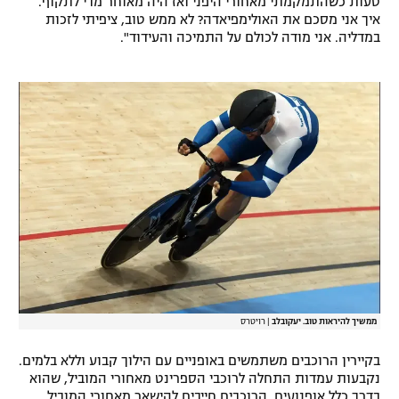
טעות כשהתמקמתי מאחורי היפני ואז היה מאוחר מדי לתקוף.
איך אני מסכם את האולימפיאדה? לא ממש טוב, ציפיתי לזכות
רשיון להקרנה פומבית לבית עסק
במדליה. אני מודה לכולם על התמיכה והעידוד".
הצטרפות לחבילת הערוצים
לוח דרושים – ג'ובנט
תגיות
המגזין
ממשיך להיראות טוב. יעקובלב
|
רויטרס
בקיירין הרוכבים משתמשים באופניים עם הילוך קבוע וללא בלמים.
נקבעות עמדות התחלה לרוכבי הספרינט מאחורי המוביל, שהוא
בדרך כלל אופנועים. הרוכבים חייבים להישאר מאחורי המוביל