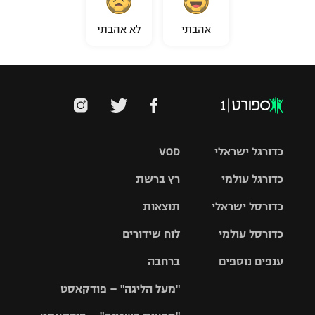
אהבתי
לא אהבתי
כדורגל ישראלי
VOD
כדורגל עולמי
רץ ברשת
ליגת העל
כדורסל ישראלי
תוצאות
ליגת
ליגה לאומית
האלופות
כדורסל עולמי
לוח שידורים
ליגת ווינר
סל
גביע הטוטו
ענפים נוספים
ברחבה
ליגה
NBA
אירופית
"מעל הליגה" – פודקאסט
ליגה לאומית
ליגיונרים
טניס
יורוליג
ליגה אנגלית