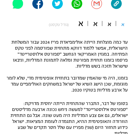
"מחצית בשכונה" – פודקאסט
אופניים
א
א
א
א
(גודל טקסט)
ספורט מוטורי
משתתפים וזוכים בפרסים
כדורמים
עד כמה מוצלחת הייתה אולימפיאדת פריז 2024 עבור המשלחת
תקנון משתתפים וזוכים בפרסים
טניס
הישראלית, אפשר ללמוד דווקא מתחזית שפורסמה לפני טקס
הפתיחה. במגזין האמריקאי הנחשב "ספורטס אילוסטרייטד"
פוטבול אמריקאי NFL
תקנון עבור פעילות אלקטרה
פרסמו בזמנו תחזית מפורטת ומלאה לתמונת המדליות, וניבאו
שישראל תזכה בשש מדליות.
גיימינג E-Sports
בייסבול MLB
תקנון עבור פעילות ספורט 1 – "מרלן"
בזמנו, היה מי שהאמין שמדובר בתחזית אופטימית מדי, שלא לומר
ספורט אתגרי ואקסטרים
מוגזמת, שכן הישג השיא של ישראל במשחקים האולימפיים עמד
תנאי שימוש
על ארבע מדליות בטוקיו 2020.
אומנויות לחימה
בסופו של דבר, התברר שהתחזית הייתה יחסית מדויקת:
מדיניות פרטיות
"ספורטס אילוסטרייטד" למעשה ניחש נכונה ארבעה מדליסטים
גיימינג E-Sports
ישראלים, גם אם צבע המדליות היה מעט שונה. אבל גם התחזית
הוורודה והאופטימית ההיא, התגמדה לעומת המציאות. ישראל
תקנון פעילות ספורט 1
כידוע תחזור היום (שני) מפריז עם שלל חסר תקדים של שבע
מדליות.