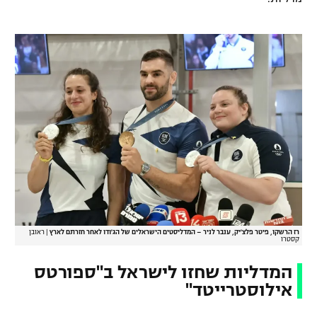
רשיון להקרנה פומבית לבית עסק
הצטרפות לחבילת הערוצים
לוח דרושים – ג'ובנט
תגיות
המגזין
רז הרשקו, פיטר פלצ'יק, ענבר לניר – המדליסטים הישראלים של הג'ודו לאחר חזרתם לארץ
|
ראובן
קסטרו
המדליות שחזו לישראל ב"ספורטס
אילוסטרייטד"