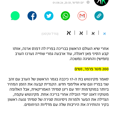
יום חמישי, 23:33, 01.08.24
"מחצית בשכונה" – פודקאסט
אופניים
ספורט מוטורי
משתתפים וזוכים בפרסים
א
א
א
א
(גודל טקסט)
כדורמים
תקנון משתתפים וזוכים בפרסים
טניס
פוטבול אמריקאי NFL
אחרי שיא העולם הראשון בבריכה בפריז לה דפנס ארנה, אותו
תקנון עבור פעילות אלקטרה
קבע הסיני פאן ז'אנלה, עוד ארבעה גמרי שחייה נערכו הערב
גיימינג E-Sports
(חמישי) והחגיגה נמשכה.
בייסבול MLB
תקנון עבור פעילות ספורט 1 – "מרלן"
200 מטר פרפר, נשים
ספורט אתגרי ואקסטרים
תנאי שימוש
סאמר מקינטוש בת ה-17 כיכבה בגמר הראשון של הערב עם זהב
אומנויות לחימה
שני בפריז וגם שיא אולימפי חדש. הקנדית קבעה את הזמן המהיר
ביותר במוקדמות יחד עם ריגן סמית' האמריקאית, אבל האלופה
מדיניות פרטיות
מטוקיו ז'אנג יופיי הובילה אחרי בריכה אחת. מקינטוש עקפה,
גיימינג E-Sports
הגדילה את הפער ולמרות ניסיונות סגירה של סמית' נגעה ראשון
בקיר והותירה את היריבות שלה עם מדליות הניחומים.
תקנון פעילות ספורט 1