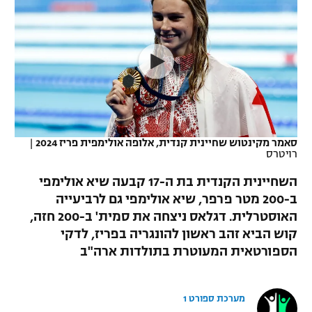
כדורסל נשים
נבחרת ישראל
יורוליג
ליגה ספרדית
טניס
VOD
מכבי תל אביב
מכבי חיפה
יורוקאפ
ליגה איטלקית
כדוריד
הפועל חולון
בית"ר ירושלים
רץ ברשת
ליגה צרפתית
כדורעף
הפועל ירושלים
מכבי תל אביב
ליגה הולנדית
שחייה
תוצאות
סאמר מקינטוש שחיינית קנדית, אלופה אולימפית פריז 2024
|
דני אבדיה
הפועל תל אביב
רויטרס
ליגה טורקית
ג'ודו
השחיינית הקנדית בת ה-17 קבעה שיא אולימפי
הפועל חיפה
לוח שידורים
ב-200 מטר פרפר, שיא אולימפי גם לרביעייה
ליגה סינית
אגרוף
האוסטרלית. דגלאס ניצחה את סמית' ב-200 חזה,
הפועל באר שבע
ליגה ברזילאית
קוש הביא זהב ראשון להונגריה בפריז, לדקי
ברחבה
ספורט אולימפי
הספורטאית המעוטרת בתולדות ארה"ב
מכבי נתניה
ליגות נוספות
UFC
"מעל הליגה" – פודקאסט
בני יהודה
מערכת ספורט 1
היאבקות WWE