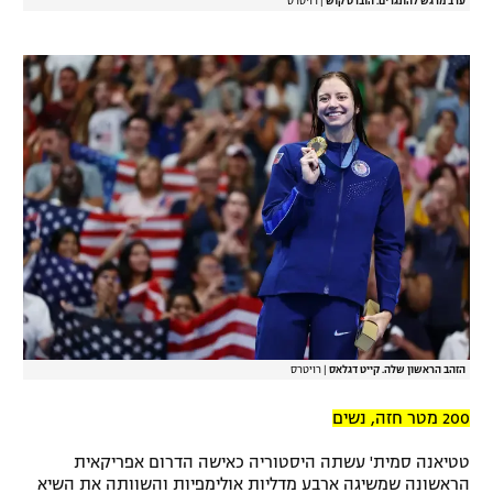
ערב מרגש להונגרים. הוברט קוש
|
רויטרס
הזהב הראשון שלה. קייט דגלאס
|
רויטרס
200 מטר חזה, נשים
טטיאנה סמית' עשתה היסטוריה כאישה הדרום אפריקאית
הראשונה שמשיגה ארבע מדליות אולימפיות והשוותה את השיא