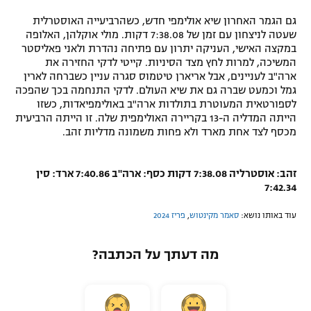
גם הגמר האחרון שיא אולימפי חדש, כשהרביעייה האוסטרלית
שעטה לניצחון עם זמן של 7:38.08 דקות. מולי אוקלהן, האלופה
במקצה האישי, העניקה יתרון עם פתיחה נהדרת ולאני פאליסטר
המשיכה, למרות לחץ מצד הסיניות. קייטי לדקי החזירה את
ארה"ב לעניינים, אבל אריארן טיטמוס סגרה עניין כשברחה לארין
גמל וכמעט שברה גם את שיא העולם. לדקי התנחמה בכך שהפכה
לספורטאית המעוטרת בתולדות ארה"ב באולימפיאדות, כשזו
הייתה המדליה ה-13 בקריירה האולימפית שלה. זו הייתה הרביעית
מכסף לצד אחת מארד ולא פחות משמונה מדליות זהב.
זהב: אוסטרליה 7:38.08 דקות כסף: ארה"ב 7:40.86 ארד: סין
7:42.34
עוד באותו נושא:
סאמר מקינטוש
,
פריז 2024
מה דעתך על הכתבה?