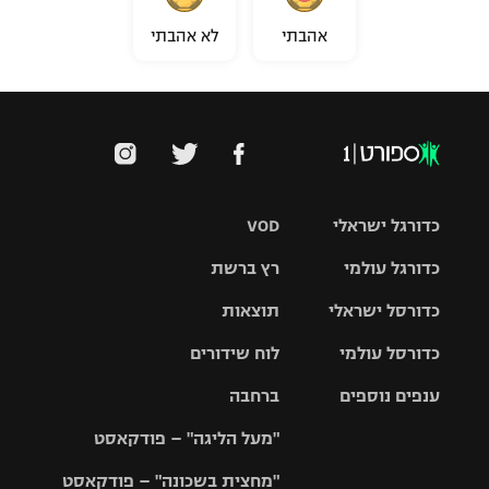
אהבתי
לא אהבתי
כדורגל ישראלי
VOD
כדורגל עולמי
רץ ברשת
ליגת העל
כדורסל ישראלי
תוצאות
ליגת
ליגה לאומית
האלופות
כדורסל עולמי
לוח שידורים
ליגת ווינר
סל
גביע הטוטו
ענפים נוספים
ברחבה
ליגה
NBA
אירופית
"מעל הליגה" – פודקאסט
ליגה לאומית
ליגיונרים
טניס
יורוליג
ליגה אנגלית
"מחצית בשכונה" – פודקאסט