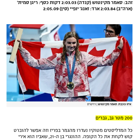
זהב: סאמר מקינטוש (קנדה) 2:03.03 דקות כסף: ריגן סמית'
רשיון להקרנה פומבית לבית עסק
(ארה"ב) 2:03.84 ארד: זאנג' יופיי (סין) 2:05.09
הצטרפות לחבילת הערוצים
לוח דרושים – ג'ובנט
תגיות
המגזין
איזו כוכבת. סאמר מקינטוש
|
רויטרס
200 מטר גב, גברים
כל המדליסטים מטוקיו נעדרו מהגמר בפריז וזה אפשר להוברט
קוש לקחת את כל הקופה. ההונגרי בן ה-21, שאביו הוא אירי