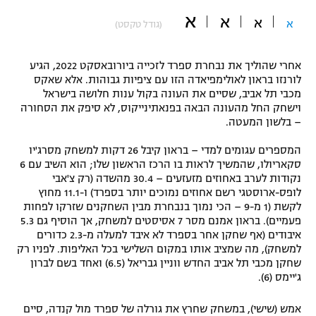
א
"מחצית בשכונה" – פודקאסט
א
א
א
(גודל טקסט)
אופניים
ספורט מוטורי
משתתפים וזוכים בפרסים
אחרי שהוליך את נבחרת ספרד לזכייה ביורובאסקט 2022, הגיע
לורנזו בראון לאולימפיאדה הזו עם ציפיות גבוהות. אלא שאקס
מכבי תל אביב, שסיים את העונה בקול ענות חלושה בישראל
כדורמים
תקנון משתתפים וזוכים בפרסים
וישחק החל מהעונה הבאה בפנאתינייקוס, לא סיפק את הסחורה
טניס
– בלשון המעטה.
פוטבול אמריקאי NFL
תקנון עבור פעילות אלקטרה
המספרים עגומים למדי – בראון קיבל 26 דקות למשחק מסרג'יו
גיימינג E-Sports
בייסבול MLB
סקאריולו, שהמשיך לראות בו הרכז הראשון שלו; הוא השיב עם 6
תקנון עבור פעילות ספורט 1 – "מרלן"
נקודות לערב באחוזים מזעזעים – 30.4 מהשדה (רק צ'אבי
לופס-ארוסטגי רשם אחוזים נמוכים יותר בספרד) ו-11.1 מחוץ
ספורט אתגרי ואקסטרים
לקשת (1 מ-9 – הכי נמוך בנבחרת מבין השחקנים שזרקו לפחות
תנאי שימוש
פעמיים). בראון אמנם מסר 7 אסיסטים למשחק, אך הוסיף גם 5.3
אומנויות לחימה
איבודים (אף שחקן אחר בספרד לא איבד למעלה מ-2.3 כדורים
למשחק), מה שמציב אותו במקום השלישי בכל האליפות. לפניו רק
מדיניות פרטיות
שחקן מכבי תל אביב החדש ווניין גבריאל (6.5) ואחד בשם לברון
גיימינג E-Sports
ג'יימס (6).
תקנון פעילות ספורט 1
אמש (שישי), במשחק שחרץ את גורלה של ספרד מול קנדה, סיים