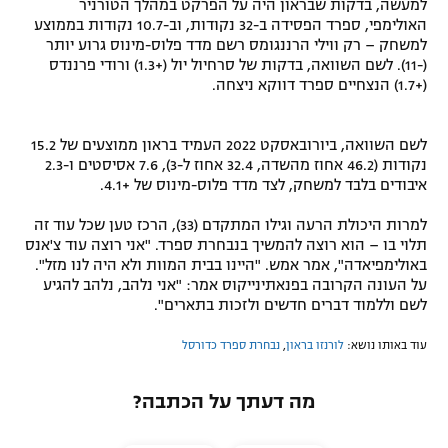
למעשה, בדקות שבראון היה על הפרקט במהלך הטורניר
האולימפי, ספרד הפסידה ב-32 נקודות, וב-10.7 נקודות בממוצע
למשחק – רק ווילי הרננגומס רשם מדד פלוס-מינוס גרוע יותר
(-11). לשם השוואה, בדקות של סרחיול יול (+1.3) ורודי פרננדס
(+1.7) הנצחיים ספרד דווקא ניצחה.
לשם השוואה, ביורובאסקט 2022 העמיד בראון ממוצעים של 15.2
נקודות (46.2 אחוז מהשדה, 32.4 אחוז ל-3), 7.6 אסיסטים ו-2.3
איבודים בלבד למשחק, לצד מדד פלוס-מינוס של +4.1.
למרות היכולת הרעה וגילו המתקדם (33), הרכז טען שכל עוד זה
תלוי בו – הוא רוצה להמשיך בנבחרת ספרד. "אני רוצה עוד צ'אנס
באולימפיאדה", אמר אמש. "היינו בבית המוות ולא היה לנו מזל".
על העונה הקרובה בפנאתינייקוס אמר: "אני נלהב, נלהב להגיע
לשם וללמוד דברים חדשים ולזכות בתארים".
עוד באותו נושא:
לורנזו בראון
,
נבחרת ספרד כדורסל
מה דעתך על הכתבה?