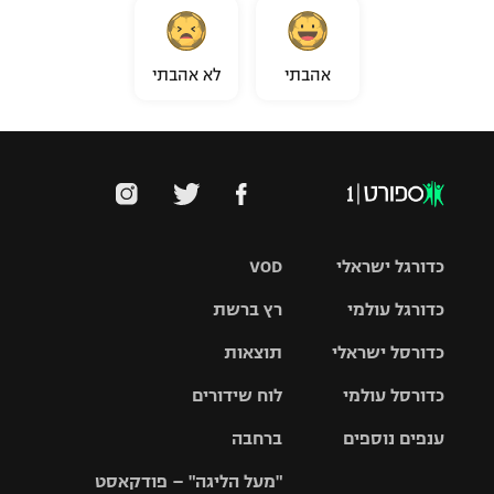
אהבתי
לא אהבתי
כדורגל ישראלי
VOD
כדורגל עולמי
רץ ברשת
ליגת העל
כדורסל ישראלי
תוצאות
ליגת
ליגה לאומית
האלופות
כדורסל עולמי
לוח שידורים
ליגת ווינר
סל
גביע הטוטו
ענפים נוספים
ברחבה
ליגה
NBA
אירופית
"מעל הליגה" – פודקאסט
ליגה לאומית
ליגיונרים