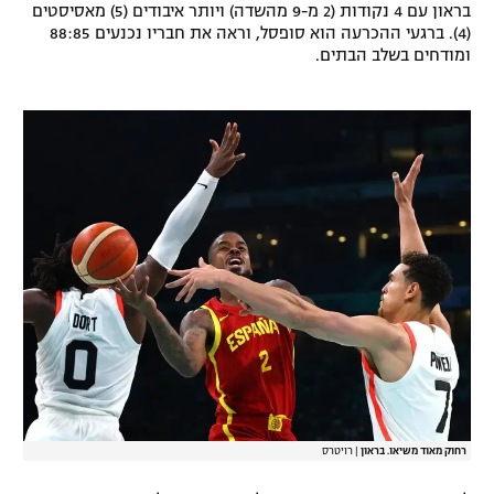
בראון עם 4 נקודות (2 מ-9 מהשדה) ויותר איבודים (5) מאסיסטים
רשיון להקרנה פומבית לבית עסק
(4). ברגעי ההכרעה הוא סופסל, וראה את חבריו נכנעים 88:85
ומודחים בשלב הבתים.
הצטרפות לחבילת הערוצים
לוח דרושים – ג'ובנט
תגיות
המגזין
רחוק מאוד משיאו. בראון
|
רויטרס