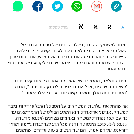
"מחצית בשכונה" – פודקאסט
אופניים
א
א
א
ספורט מוטורי
א
משתתפים וזוכים בפרסים
(גודל טקסט)
כדורמים
בניגוד למשחקי ההכנה, בשלב הבתים של טורניר הכדורסל
תקנון משתתפים וזוכים בפרסים
טניס
האולימפי ארצות הברית לא נדרשה לעבוד קשה מדי כדי לנצח.
פוטבול אמריקאי NFL
הפייבוריטית לזהב הביסה את סרביה ב-26 הפרש, את דרום סודן
תקנון עבור פעילות אלקטרה
ב-17 הפרש ואת פורטו ריקו ב-19 הפרש, כדי לקבוע דייט עם ברזיל
גיימינג E-Sports
ברבע הגמר.
בייסבול MLB
תקנון עבור פעילות ספורט 1 – "מרלן"
מעתה והלאה, המשימה של סטיב קר אמורה להיות קשה יותר.
ספורט אתגרי ואקסטרים
"עשינו מה שרצינו, אבל אנחנו צריכים לשחק טוב יותר", הודה.
תנאי שימוש
"הטורניר הזה הולך ונעשה קשה יותר עם כל שלב שעובר".
אומנויות לחימה
אף שהחל את שלושת המשחקים על הספסל וקיבל 18 דקות בלבד
מדיניות פרטיות
למשחק, אנתוני אדוארדס הוא הקלע הבולט של האמריקאים עד
גיימינג E-Sports
כה עם 16.7 נקודות למשחק באחוזים מצוינים (63.3% מהשדה,
53.8% ל-3). כוכב מינסוטה נהנה מכל רגע לצד לברון ג'יימס וקווין
תקנון פעילות ספורט 1
דוראנט, עליהם אמר: "הם שני אנשים פשוט אדירים. שחקנים