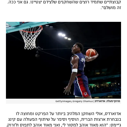
קבוצתיים שתמיד רוצים שהשחקנים שלצידם יצטיינו. גם אני ככה.
רשיון להקרנה פומבית לבית עסק
זה מושלם".
הצטרפות לחבילת הערוצים
לוח דרושים – ג'ובנט
תגיות
המגזין
מרחף מעלה. אדוארדס
|
GettyImages, Gregory Shamus
אדוארדס, אולי השחקן המלהיב ביותר על הפרקט ומחוצה לו
בנבחרת ארצות הברית, הוסיף וסיפר על שיתוף הפעולה עם קינג
ג'יימס: "הוא מאוד אוהב למסור לי, ואני מאוד אוהב לתפוס ולזרוק.