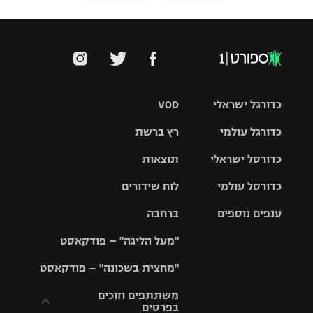
כדורגל ישראלי
VOD
כדורגל עולמי
רץ ברשת
ליגת העל
כדורסל ישראלי
תוצאות
ליגת
ליגה לאומית
האלופות
כדורסל עולמי
לוח שידורים
ליגת ווינר
סל
גביע הטוטו
ענפים נוספים
ברחבה
ליגה
NBA
אירופית
"מעל הליגה" – פודקאסט
ליגה לאומית
ליגיונרים
טניס
יורוליג
ליגה אנגלית
"מחצית בשכונה" – פודקאסט
כדורסל נשים
גביע המדינה
כדוריד
יורוקאפ
ליגה גרמנית
משתתפים וזוכים
בפרסים
מכבי תל
נבחרת