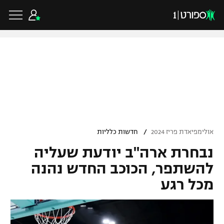
כדורגל ישראלי
ליגת העל
כדורגל עולמי
/
אולימפיאדת פריז 2024
חדשות כלליות
ליגה לאומית
נבחרת ארה"ב יודעת שעליה
ליגת האלופות
כדורסל ישראלי
גביע הטוטו
להשתפר, הכוכב החדש נהנה
ליגה אירופית
מכל רגע
ליגת ווינר סל
ליגיונרים
כדורסל עולמי
ליגה אנגלית
ליגה לאומית
גביע המדינה
NBA
ליגה גרמנית
ענפים נוספים