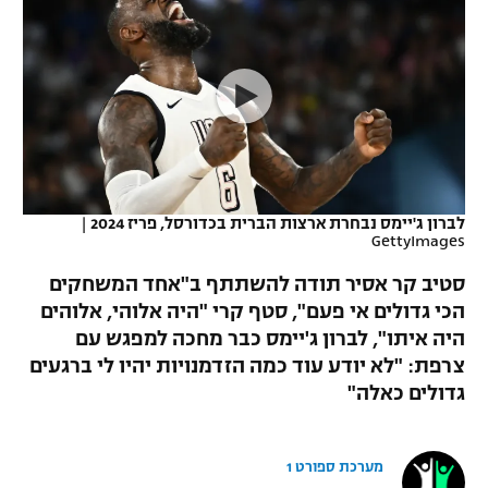
כדורסל נשים
נבחרת ישראל
יורוליג
ליגה ספרדית
טניס
VOD
מכבי תל אביב
מכבי חיפה
יורוקאפ
ליגה איטלקית
כדוריד
הפועל חולון
בית"ר ירושלים
רץ ברשת
ליגה צרפתית
כדורעף
הפועל ירושלים
מכבי תל אביב
ליגה הולנדית
שחייה
תוצאות
לברון ג'יימס נבחרת ארצות הברית בכדורסל, פריז 2024
|
דני אבדיה
הפועל תל אביב
GettyImages
ליגה טורקית
ג'ודו
סטיב קר אסיר תודה להשתתף ב"אחד המשחקים
הפועל חיפה
לוח שידורים
הכי גדולים אי פעם", סטף קרי "היה אלוהי, אלוהים
ליגה סינית
אגרוף
היה איתו", לברון ג'יימס כבר מחכה למפגש עם
הפועל באר שבע
ליגה ברזילאית
צרפת: "לא יודע עוד כמה הזדמנויות יהיו לי ברגעים
ברחבה
ספורט אולימפי
גדולים כאלה"
מכבי נתניה
ליגות נוספות
UFC
"מעל הליגה" – פודקאסט
בני יהודה
מערכת ספורט 1
היאבקות WWE