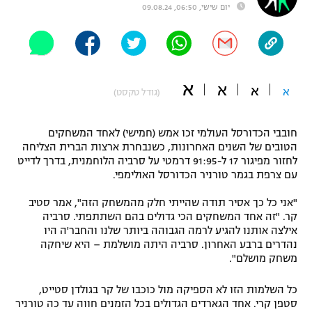
יום שישי, 06:50, 09.08.24
"מחצית בשכונה" – פודקאסט
אופניים
ספורט מוטורי
משתתפים וזוכים בפרסים
א
א
א
א
(גודל טקסט)
כדורמים
תקנון משתתפים וזוכים בפרסים
טניס
פוטבול אמריקאי NFL
חובבי הכדורסל העולמי זכו אמש (חמישי) לאחד המשחקים
תקנון עבור פעילות אלקטרה
הטובים של השנים האחרונות, כשנבחרת ארצות הברית הצליחה
גיימינג E-Sports
לחזור מפיגור 17 ל-91:95 דרמטי על סרביה הלוחמנית, בדרך לדייט
בייסבול MLB
תקנון עבור פעילות ספורט 1 – "מרלן"
עם צרפת בגמר טורניר הכדורסל האולימפי.
ספורט אתגרי ואקסטרים
"אני כל כך אסיר תודה שהייתי חלק מהמשחק הזה", אמר סטיב
תנאי שימוש
קר. "זה אחד המשחקים הכי גדולים בהם השתתפתי. סרביה
אומנויות לחימה
אילצה אותנו להגיע לרמה הגבוהה ביותר שלנו והחבר'ה היו
נהדרים ברבע האחרון. סרביה היתה מושלמת – היא שיחקה
מדיניות פרטיות
משחק מושלם".
גיימינג E-Sports
כל השלמות הזו לא הספיקה מול כוכבו של קר בגולדן סטייט,
תקנון פעילות ספורט 1
סטפן קרי. אחד הגארדים הגדולים בכל הזמנים חווה עד כה טורניר