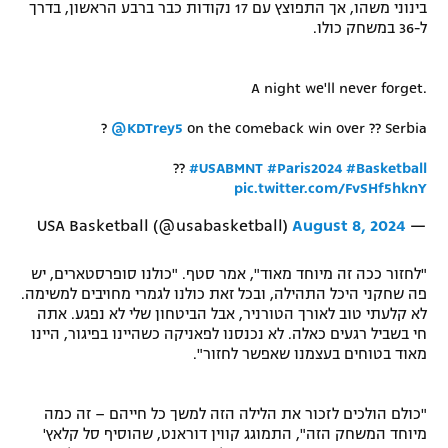
בינוני משהו, אך התפוצץ עם 17 נקודות כבר ברבע הראשון, בדרך
רשיון להקרנה פומבית לבית עסק
ל-36 במשחק כולו.
הצטרפות לחבילת הערוצים
A night we'll never forget.
לוח דרושים – ג'ובנט
?️
@KDTrey5
on the comeback win over ?? Serbia
??
#USABMNT
#Paris2024
#Basketball
תגיות
pic.twitter.com/FvSHf5hknY
המגזין
August 8, 2024
— USA Basketball (@usabasketball)
"לחזור ככה זה מיוחד מאוד", אמר סטף. "כולנו סופרסטארים, יש
פה שחקני היכל התהילה, ובכל זאת כולנו לגמרי מחויבים למשימה.
לא קלעתי טוב לאורך הטורניר, אבל הביטחון שלי לא נפגע. אתה
חי בשביל רגעים כאלה. לא נכנסנו לפאניקה כשהיינו בפיגור, היינו
מאוד בטוחים בעצמנו שאפשר לחזור".
"כולם הולכים לזכור את הלילה הזה למשך כל חייהם – זה כמה
מיוחד המשחק הזה", התמוגג קווין דוראנט, שהוסיף סל קלאץ'