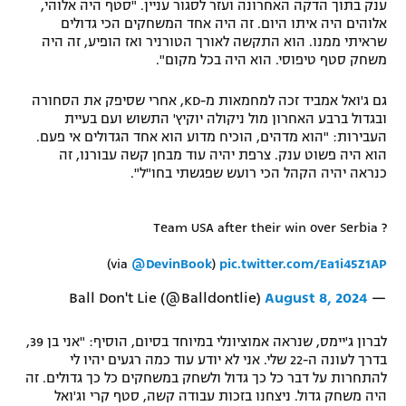
ענק בתוך הדקה האחרונה ועזר לסגור עניין. "סטף היה אלוהי,
אלוהים היה איתו היום. זה היה אחד המשחקים הכי גדולים
שראיתי ממנו. הוא התקשה לאורך הטורניר ואז הופיע, זה היה
משחק סטף טיפוסי. הוא היה בכל מקום".
גם ג'ואל אמביד זכה למחמאות מ-KD, אחרי שסיפק את הסחורה
ובגדול ברבע האחרון מול ניקולה יוקיץ' התשוש ועם בעיית
העבירות: "הוא מדהים, הוכיח מדוע הוא אחד הגדולים אי פעם.
הוא היה פשוט ענק. צרפת יהיה עוד מבחן קשה עבורנו, זה
כנראה יהיה הקהל הכי רועש שפגשתי בחו"ל".
Team USA after their win over Serbia ?
(via
@DevinBook
)
pic.twitter.com/Ea1i45Z1AP
August 8, 2024
— Ball Don't Lie (@Balldontlie)
לברון ג'יימס, שנראה אמוציונלי במיוחד בסיום, הוסיף: "אני בן 39,
בדרך לעונה ה-22 שלי. אני לא יודע עוד כמה רגעים יהיו לי
להתחרות על דבר כל כך גדול ולשחק במשחקים כל כך גדולים. זה
היה משחק גדול. ניצחנו בזכות עבודה קשה, סטף קרי וג'ואל