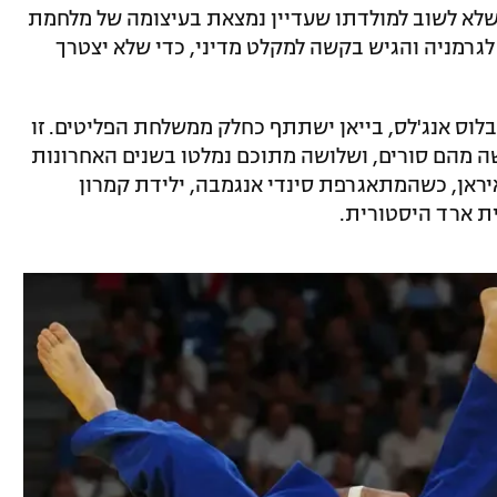
שלא לשוב למולדתו שעדיין נמצאת בעיצומה של מלחמת
לגרמניה והגיש בקשה למקלט מדיני, כדי שלא יצטרך
ל כן, לא מן הנמנע שבאולימפיאדת 2028 בלוס אנג'לס, בייאן ישתתף כחלק ממשלחת הפליטים. זו
ספורטאים – חמישה מהם סורים, ושלושה מתוכם נמלטו בשנים האחרונות
חת נולדו באיראן, כשהמתאגרפת סינדי אנגמבה, ילידת קמרון
ת ארד היסטורית.