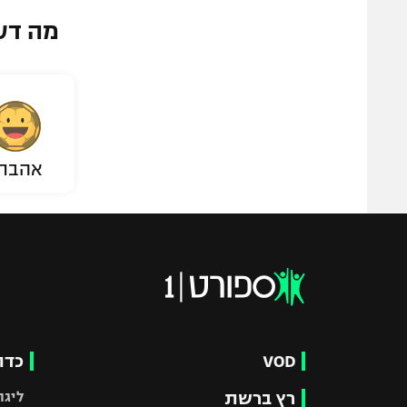
מה דע
אהבת
VOD
כדו
רץ ברשת
ליגת