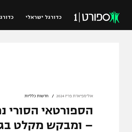
כדורגל ישראלי
כדורגל
VOD
כדורג
רץ ברשת
ליגת ה
ליגה ל
תוצאות
גביע הט
לוח שידורים
ליגיונר
ברחבה
/
גביע ה
אולימפיאדת פריז 2024
חדשות כלליות
נבחרת 
הספורטאי הסורי נ
"מעל הליגה" – פודקאסט
מכבי ח
"מחצית בשכונה" – פודקאסט
– ומבקש מקלט בג
בית"ר י