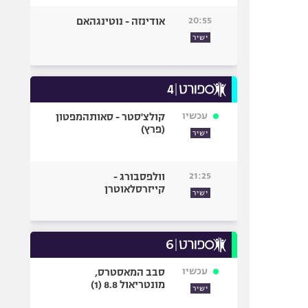
20:55
אודינזה - נוטינגהאם
ישיר
עכשיו
קולצ'סטר - סאותהמפטון
(פרץ)
ישיר
21:25
וולפסבורג -
קייזרסלאוטרן
ישיר
עכשיו
סבב המאסטרס,
מונטריאול 8.8 (1)
ישיר