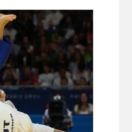
משתתפים וזוכים בפרסים
מכבי ת
הפועל 
תקנון משתתפים וזוכים בפרסים
הפועל 
תקנון עבור פעילות אלקטרה
הפועל 
תקנון עבור פעילות ספורט 1 – "מרלן"
מכבי נ
טניס
בני יהו
גיימינג E-Sports
תנאי שימוש
מדיניות פרטיות
תקנון פעילות ספורט 1
רשיון להקרנה פומבית לבית עסק
הצטרפות לחבילת הערוצים
לוח דרושים – ג'ובנט
תגיות