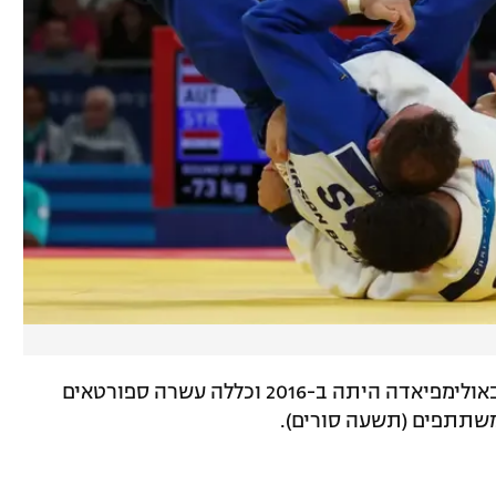
משלחת הפליטים הראשונה שלקחה חלק באולימפיאדה היתה ב-2016 וכללה עשרה ספורטאים