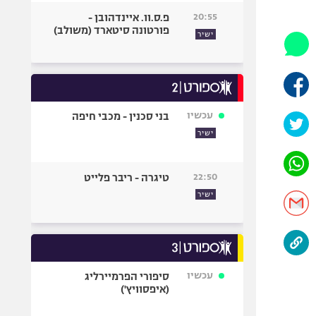
היאבקות WWE
20:55
פ.ס.וו. איינדהובן -
אופניים
פורטונה סיטארד (משולב)
ישיר
ספורט מוטורי
כדורמים
פוטבול אמריקאי NFL
בייסבול MLB
עכשיו
בני סכנין - מכבי חיפה
ספורט אתגרי
ישיר
ואקסטרים
אומנויות לחימה
22:50
טיגרה - ריבר פלייט
גיימינג E-Sports
ישיר
עכשיו
סיפורי הפרמיירליג
(איפסוויץ')