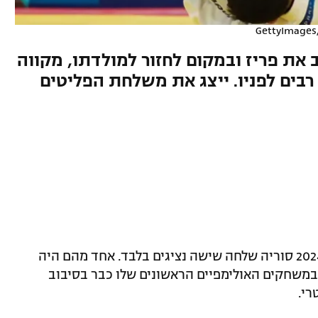
GettyImages
חסן בייאן עזב את פריז ובמקום לחזור למולדתו, מקווה
ים לפניו. ייצג את משלחת הפליטים
כמו בטוקיו 2020, גם לאולימפיאדת פריז 2024 סוריה שלחה שישה נציגים בלבד. אחד מהם היה
22, שסיים את דרכו במשחקים האולימפיים הראשונים שלו כבר בסיבוב
רי.