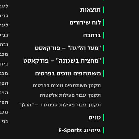
ליגה
תוצאות
גביע
לוח שידורים
ליגי
ברחבה
גביע
נבחר
"מעל הליגה" – פודקאסט
מכבי
"מחצית בשכונה" – פודקאסט
בית"
משתתפים וזוכים בפרסים
מכבי
הפוע
תקנון משתתפים וזוכים בפרסים
הפוע
תקנון עבור פעילות אלקטרה
הפוע
תקנון עבור פעילות ספורט 1 – "מרלן"
מכבי
טניס
בני 
גיימינג E-Sports