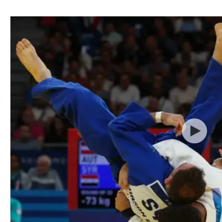
ל אביב
ליגה טורקית
תל אביב
ליגה סינית
חיפה
ליגה ברזילאית
באר שבע
ליגות נוספות
תניה
דה