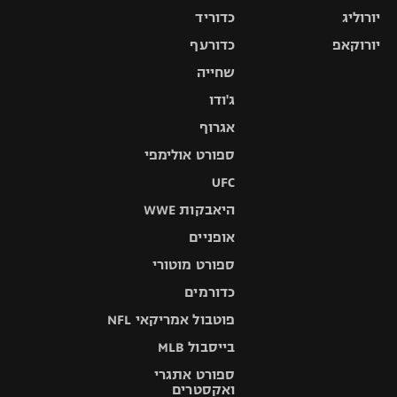
יורוליג
כדוריד
יורוקאפ
כדורעף
שחייה
ג'ודו
אגרוף
ספורט אולימפי
UFC
היאבקות WWE
אופניים
ספורט מוטורי
כדורמים
פוטבול אמריקאי NFL
בייסבול MLB
ספורט אתגרי
ואקסטרים