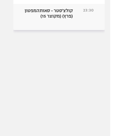
23:30
קולצ'סטר - סאותהמפטון
(פרץ) (מקוצר 15)