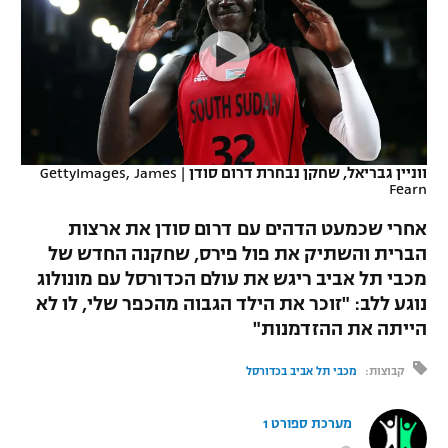
כדורסל נשים
נבחרת ישראל
יורוליג
ליגה ספרדית
טניס
VOD
מכבי תל אביב
מכבי חיפה
יורוקאפ
ליגה איטלקית
כדוריד
הפועל חולון
בית"ר ירושלים
רץ ברשת
ליגה צרפתית
כדורעף
הפועל ירושלים
מכבי תל אביב
ווניין גבריאל, שחקן נבחרת דרום סודן
|
GettyImages, James
Fearn
ליגה הולנדית
שחייה
תוצאות
דני אבדיה
הפועל תל אביב
אחרי שכמעט הדהים עם דרום סודן את ארצות
ליגה טורקית
ג'ודו
הברית והשתיק את פול פירס, שחקנה החדש של
הפועל חיפה
לוח שידורים
מכבי תל אביב ריגש את עולם הכדורסל עם מונולוג
ליגה סינית
אגרוף
נוגע ללב: "זוכר את הילד הגבוה מהכפר שלי, לו לא
הפועל באר שבע
הייתה את ההזדמנות"
ליגה ברזילאית
ברחבה
ספורט אולימפי
מכבי נתניה
קבוצות:
מכבי תל אביב בכדורסל
ליגות נוספות
UFC
"מעל הליגה" – פודקאסט
בני יהודה
מערכת ספורט 1
היאבקות WWE