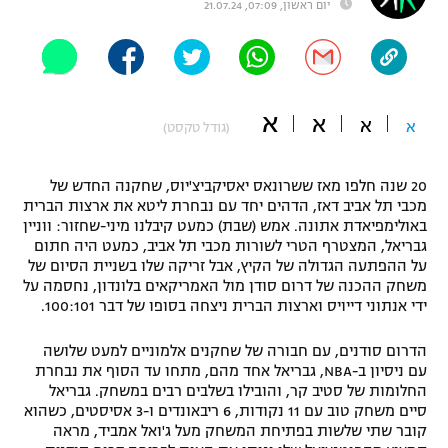
יום ראשון, 07:09, 21.07.24
"מחצית בשכונה" – פודקאסט
אופניים
ספורט מוטורי
משתתפים וזוכים בפרסים
א
א
א
א
(גודל טקסט)
כדורמים
תקנון משתתפים וזוכים בפרסים
טניס
פוטבול אמריקאי NFL
20 שנה חלפו מאז ששרונאס יאסיקביצ'יוס, שחקנה החדש של
תקנון עבור פעילות אלקטרה
מכבי תל אביב דאז, הדהים יחד עם נבחרת ליטא את ארצות הברית
באולימפיאדת אתונה. אמש (שבת) כמעט קיבלנו מיני-שחזור: ווניין
גיימינג E-Sports
בייסבול MLB
גבריאל, המצטרף הטרי לשורות מכבי תל אביב, כמעט היה חתום
תקנון עבור פעילות ספורט 1 – "מרלן"
על ההפתעה הגדולה של הקיץ, אבל זריקה שלו בשניית הסיום של
ספורט אתגרי ואקסטרים
משחק ההכנה של דרום סודן מול האמריקאים בלונדון, נחסמה על
תנאי שימוש
ידי אנתוני דייויס וארצות הברית ניצחה בסופו של דבר 100:101.
אומנויות לחימה
הדרום סודנים, עם חבורה של שחקנים אלמוניים למעט שלושה
מדיניות פרטיות
עם ניסיון ב-NBA, גבריאל אחד מהם, מתחו עד הסוף את נבחרת
גיימינג E-Sports
החלומות של סטיב קר, והובילו בשלבים רבים במשחק. גבריאל
סיים משחק טוב עם 11 נקודות, 6 ריבאונדים ו-3 אסיסטים, כשהוא
תקנון פעילות ספורט 1
קובר שתי שלשות בפתיחת המשחק מעל ג'ואל אמביד, מראה