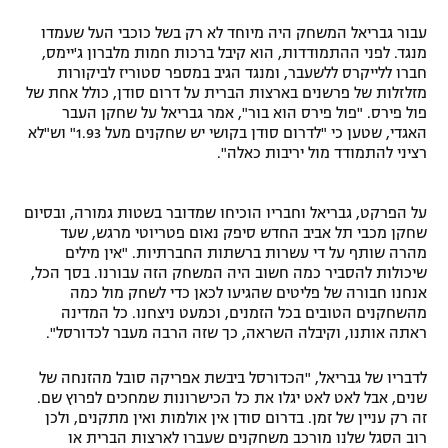
עבור גבריאל המשחק היה מיוחד לא רק בשל כוכבי העל שעמדו
מנגד. לפני ההתמודדות, הוא קיבל ברכות חמות מלברון ג'יימס,
חברו ללייקרס ללשעבר, ומנגד הגיב במספר סטוריז לביקורות
מזלזלות של פרשנים בארצות הברית על דרום סודן, כולל אחת של
פול פירס. "פול פירס הוא בור", אמר גבריאל על שחקן העבר
האגדי, שטען כי "לדרום סודן בקושי יש שחקנים מעל 1.93" וש"לא
רציני להתמודד מול יריבות כאלה".
על הפרקט, גבריאל וחבריו הוכיחו שמדובר בשטות גמורה, ובסיום
שחקן מכבי תל אביב החדש סיפק נאום פטריוטי מרגש, שעד
מהרה שותף על די עשרות ברשתות החברתיות. "אין מילים
שיכולות להסביר כמה חשוב היה המשחק הזה עבורנו. בסך הכל,
אנחנו חבורה של פליטים שהגיעו לכאן כדי לשחק מול כמה
מהשחקנים הטובים בכל הזמנים, וכמעט ניצחנו. כל המדינה
ראתה אותנו, וקיבלה השראה, כך שזה הרבה מעבר לכדורסל".
לדבריו של גבריאל, "הכדורסל ביבשת אפריקה סובל מהזנחה של
שנים, אבל לאט לאט יגלו את כל הכישרונות שמחכים לפרוץ שם.
זה רק עניין של זמן. בדרום סודן אין אולמות ואין מתקנים, ולכן
רוב הסגל שלנו מורכב משחקנים שעברו לארצות הברית או