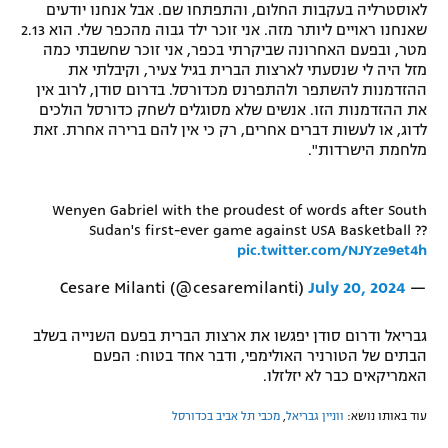
לאוסטרליה בעקבות החלום, והתפתחו שם. אבל אנחנו יודעים
שאנחנו ראויים ליותר מזה. אני זוכר ילד גבוה מהכפר שלי. הוא 2.13
מטר, ובפעם האחרונה שביקרתי בכפר, אני זוכר שחשבתי כמה
מזל היה לי שנסעתי לארצות הברית בגיל צעיר, וקיבלתי את
ההזדמנות להשתפר ולהתפרנס מכדורסל. בדרום סודן, לרוב אין
את ההזדמנות הזו. אנשים שלא מסוגלים לשחק כדורסל הולכים
לדוג, או לעשות דברים אחרים, רק כי אין להם ברירה אחרת. זאת
מלחמת הישרדות".
Wenyen Gabriel with the proudest of words after South
Sudan's first-ever game against USA Basketball ??
pic.twitter.com/NJYze9et4h
July 20, 2024
— Cesare Milanti (@cesaremilanti)
גבריאל ודרום סודן יפגשו את ארצות הברית בפעם השנייה בשלב
הבתים של הטורניר האולימפי, ודבר אחד בטוח: הפעם
האמריקאים כבר לא יזלזלו.
עוד באותו נושא:
ווניין גבריאל
,
מכבי תל אביב בכדורסל