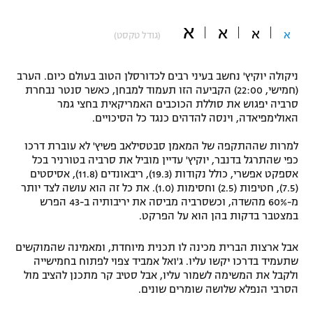
"מחצית בשכונה" – פודקאסט
א
אופניים
א
א
א
(גודל טקסט)
ספורט מוטורי
משתתפים וזוכים בפרסים
ניקולה יוקיץ' נחשב בעיני רבים לכדורסלן הטוב בעולם כיום. הערב
(חמישי, 22:00) הקביעה הזו תעמוד למבחן, כאשר סנטר נבחרת
כדורמים
סרביה יפגוש את סוללת הכוכבים האמריקאית בחצי גמר
תקנון משתתפים וזוכים בפרסים
טניס
האולימפיאדה, וינסה להדהים כנגד כל הסיכויים.
פוטבול אמריקאי NFL
תקנון עבור פעילות אלקטרה
למרות שההתקפה של המאמן סבטסילאב פשיץ' לא עוברת דרכו
גיימינג E-Sports
כפי שהתרגל בדנבר, יוקיץ' עדיין מוביל את סרביה בטורניר בכל
בייסבול MLB
תקנון עבור פעילות ספורט 1 – "מרלן"
אספקט אפשרי, כולל נקודות (19.3), ריבאונדים (11.8), אסיסטים
(7.5), חטיפות (2.5) וחסימות (1.0). את כל זה הוא עושה לצד יותר
ספורט אתגרי ואקסטרים
מ-60% מהשדה, וכשסרביה מביסה את יריבותיה ב-43 הפרש
תנאי שימוש
במצטבר בדקות בהן הוא על הפרקט.
אומנויות לחימה
אבל ארצות הברית מכינה לו תכנית מיוחדת, ומאמינה שהמוקשים
מדיניות פרטיות
שתעמיד בדרכו יקשו עליו. ג'ואל אמביד צפוי לפתוח בחמישייה
גיימינג E-Sports
ולקבל את המשימה לשמור עליו, אבל סטיב קר מתכנן להציב מול
הסרבי הנפלא שלושה שומרים שונים.
תקנון פעילות ספורט 1