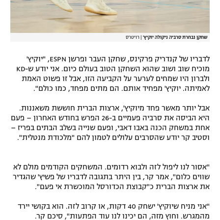
שחקן נבחרת סרביה ניקולה יוקיץ'
|
רויטרס
לדבריו של קנדריק פרקינס, שחקן העבר ופרשן ESPN, "יוקיץ'
מוכיח שוב ושוב שהוא השחקן הטוב בעולם כיום. אני יודע ש-KD
ולברון היו שמחים לערער על הקביעה הזו, אבל זו פשוט האמת
לאמיתה. יוקיץ' מפחיד אותם. הם מתים מפחד, כמו כולם".
אבל יותר מאשר פחד מיוקיץ', ארצות הברית חוששת משאננות.
היא הביסה את סרביה פעמיים ב-26 הפרש בחודש האחרון – פעם
אחת במשחק הכנה באבו דאבי, ופעם שנייה בשלב הבתים בפריז –
וסטיב קר יודע שהסרבים עלולים לטמון להם "מלכודת מנטלית".
"אסור לנו ליפול לזה ולבוא רדומים. המשחקים הקודמים מולם לא
שווים כלום", אמר קר, בין היתר בתגובה לדבריו של פשיץ' שהגדיר
את ארצות הברית כ"קבוצת הכדורסל המוכשרת אי פעם".
"אני מניח שיוקיץ' ישחק 40 דקות, או קרוב לזה. הוא בקושי יירד
מהמגרש. וחוץ מזה, הם יכינו לנו עוד הפתעות", סיכם קר.