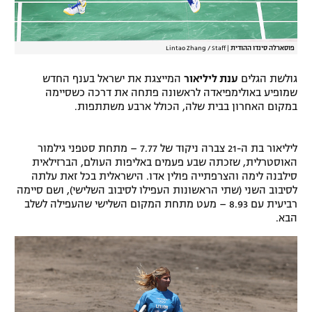
פוסארלה סינדו ההודית
|
Lintao Zhang / Staff
גולשת הגלים
ענת ליליאור
המייצגת את ישראל בענף החדש
שמופיע באולימפיאדה לראשונה פתחה את דרכה כשסיימה
במקום האחרון בבית שלה, הכולל ארבע משתתפות.
ליליאור בת ה-21 צברה ניקוד של 7.77 – מתחת סטפני גילמור
האוסטרלית, שזכתה שבע פעמים באליפות העולם, הברזילאית
סילבנה לימה והצרפתייה פולין אדו. הישראלית בכל זאת עלתה
לסיבוב השני (שתי הראשונות העפילו לסיבוב השלישי), ושם סיימה
רביעית עם 8.93 – מעט מתחת המקום השלישי שהעפילה לשלב
הבא.