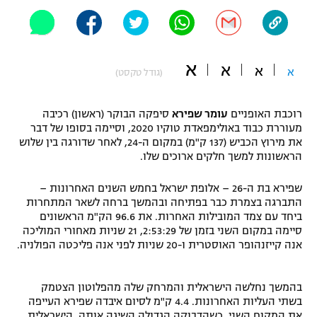
"מחצית בשכונה" – פודקאסט
אופניים
ספורט מוטורי
א
משתתפים וזוכים בפרסים
א
א
א
(גודל טקסט)
כדורמים
תקנון משתתפים וזוכים בפרסים
טניס
רוכבת האופניים
עומר שפירא
סיפקה הבוקר (ראשון) רכיבה
מעוררת כבוד באולימפאדת טוקיו 2020, וסיימה בסופו של דבר
פוטבול אמריקאי NFL
תקנון עבור פעילות אלקטרה
את מירוץ הכביש (137 ק"מ) במקום ה-24, לאחר שדורגה בין שלוש
הראשונות למשך חלקים ארוכים שלו.
גיימינג E-Sports
בייסבול MLB
תקנון עבור פעילות ספורט 1 – "מרלן"
שפירא בת ה-26 – אלופת ישראל בחמש השנים האחרונות –
ספורט אתגרי ואקסטרים
התברגה בצמרת כבר בפתיחה ובהמשך ברחה לשאר המתחרות
תנאי שימוש
ביחד עם צמד המובילות האחרות. את 96.6 הק"מ הראשונים
סיימה במקום השני בזמן של 2:53:29, 21 שניות מאחורי המוליכה
אומנויות לחימה
אנה קייזנהופר האוסטרית ו-20 שניות לפני אנה פליכטה הפולניה.
מדיניות פרטיות
גיימינג E-Sports
בהמשך נחלשה הישראלית והמרחק שלה מהפלוטון הצטמק
תקנון פעילות ספורט 1
בשתי העליות האחרונות. 4.4 ק"מ לסיום איבדה שפירא העייפה
את המקום השני, כשהדבוקה הגדולה השיגה אותה. הישראלית