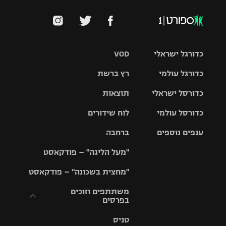
כדורגל ישראלי
VOD
כדורגל עולמי
רץ ברשת
ליגת העל
כדורסל ישראלי
תוצאות
ליגת
ליגה לאומית
האלופות
כדורסל עולמי
לוח שידורים
ליגת ווינר
סל
גביע הטוטו
ענפים נוספים
ברחבה
ליגה
NBA
אירופית
"מעל הליגה" – פודקאסט
ליגה לאומית
ליגיונרים
טניס
יורוליג
ליגה אנגלית
"מחצית בשכונה" – פודקאסט
כדורסל נשים
גביע המדינה
כדוריד
יורוקאפ
ליגה גרמנית
משתתפים וזוכים
בפרסים
מכבי תל
נבחרת
כדורעף
אביב
ישראל
ליגה
טניס
ספרדית