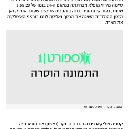
סיימה מירוץ מופלא מבחינתה במקום ה-24 בזמן של 3:55:23
רשיון להקרנה פומבית לבית עסק
שעות, בעוד קייזנהופר זכתה בזהב עם 3:52:45 שעות. אנמיק ואן
ולוטן ההולנדית השיגה את הכסף ואליסה לונגו בורגיני האיטלקיה
הצטרפות לחבילת הערוצים
את הארד.
לוח דרושים – ג'ובנט
תגיות
המגזין
התמונה הוסרה – מערכת ספורט1
קסניה פוליקארפובה
פתחה הבוקר (ראשון) את הופעותיה