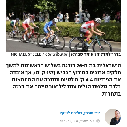
כדורסל נשים
נבחרת ישראל
יורוליג
ליגה ספרדית
טניס
VOD
מכבי תל אביב
מכבי חיפה
יורוקאפ
ליגה איטלקית
כדוריד
הפועל חולון
בית"ר ירושלים
רץ ברשת
ליגה צרפתית
כדורעף
הפועל ירושלים
מכבי תל אביב
ליגה הולנדית
בדרך למדליה? עומר שפירא
|
MICHAEL STEELE / Contributor
שחייה
תוצאות
דני אבדיה
הפועל תל אביב
הישראלית בת ה-26 דורגה בשלוש הראשונות למשך
ליגה טורקית
ג'ודו
חלקים ארוכים במירוץ הכביש (137 ק"מ), אך איבדה
הפועל חיפה
לוח שידורים
את הפודיום 4.4 ק"מ לסיום ונותרה עם המחמאות
ליגה סינית
אגרוף
בלבד. גולשת הגלים ענת ליליאור סיימה את דרכה
הפועל באר שבע
בתחרות
ליגה ברזילאית
ברחבה
ספורט אולימפי
מכבי נתניה
ליגות נוספות
UFC
יניב טוכמן, שליחנו לטוקיו
"מעל הליגה" – פודקאסט
בני יהודה
יום ראשון, 11:18, 25.07.21
היאבקות WWE