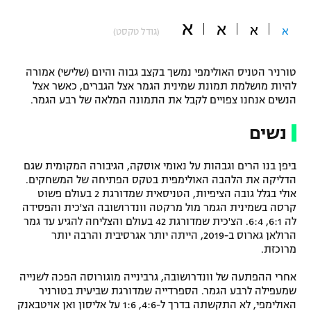
"מחצית בשכונה" – פודקאסט
א
א
אופניים
א
א
(גודל טקסט)
ספורט מוטורי
משתתפים וזוכים בפרסים
טורניר הטניס האולימפי נמשך בקצב גבוה והיום (שלישי) אמורה
להיות מושלמת תמונת שמינית הגמר אצל הגברים, כאשר אצל
כדורמים
הנשים אנחנו צפויים לקבל את התמונה המלאה של רבע הגמר.
תקנון משתתפים וזוכים בפרסים
טניס
פוטבול אמריקאי NFL
נשים
תקנון עבור פעילות אלקטרה
גיימינג E-Sports
בייסבול MLB
ביפן בנו הרים וגבהות על נאומי אוסקה, הגיבורה המקומית שגם
תקנון עבור פעילות ספורט 1 – "מרלן"
הדליקה את הלהבה האולימפית בטקס הפתיחה של המשחקים.
אולי בגלל גובה הציפיות, הטניסאית שמדורגת 2 בעולם פשוט
ספורט אתגרי ואקסטרים
תנאי שימוש
קרסה בשמינית הגמר מול מרקטה וונדרושובה הצ'כית והפסידה
לה 6:1, 6:4. הצ'כית שמדורגת 42 בעולם והצליחה להגיע עד גמר
אומנויות לחימה
הרולאן גארוס ב-2019, הייתה יותר אגרסיבית והרבה יותר
מרוכזת.
מדיניות פרטיות
גיימינג E-Sports
אחרי ההפתעה של וונדרושובה, גרבינייה מוגורוסה הפכה לשנייה
שמעפילה לרבע הגמר. הספרדייה שמדורגת שביעית בטורניר
תקנון פעילות ספורט 1
האולימפי, לא התקשתה בדרך ל-4:6, 1:6 על אליסון ואן אויטבאנק