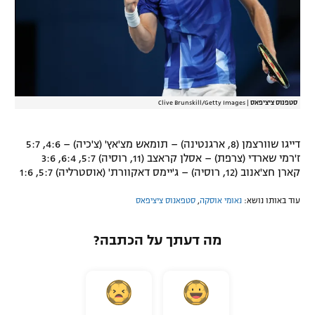
סטפנוס ציציפאס
|
Clive Brunskill/Getty Images
דייגו שוורצמן (8, ארגנטינה) – תומאש מצ'אץ' (צ'כיה) – 4:6, 5:7
ז'רמי שארדי (צרפת) – אסלן קראצב (11, רוסיה) 5:7, 6:4, 3:6
קארן חצ'אנוב (12, רוסיה) – ג'יימס דאקוורת' (אוסטרליה) 5:7, 1:6
עוד באותו נושא:
נאומי אוסקה
,
סטפאנוס ציציפאס
מה דעתך על הכתבה?