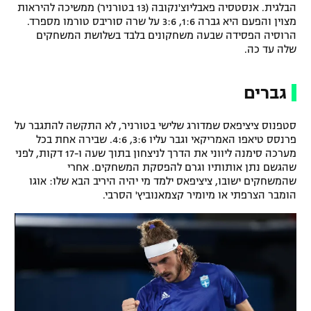
הבלגית. אנסטסיה פאבליוצ'נקובה (13 בטורניר) ממשיכה להיראות
רשיון להקרנה פומבית לבית עסק
מצוין והפעם היא גברה 1:6, 3:6 על שרה סוריבס טורמו מספרד.
הרוסיה הפסידה שבעה משחקונים בלבד בשלושת המשחקים
שלה עד כה.
הצטרפות לחבילת הערוצים
לוח דרושים – ג'ובנט
גברים
תגיות
סטפנוס ציציפאס שמדורג שלישי בטורניר, לא התקשה להתגבר על
פרנסס טיאפו האמריקאי וגבר עליו 3:6, 4:6. שבירה אחת בכל
המגזין
מערכה סימנה ליווני את הדרך לניצחון בתוך שעה ו-17 דקות, לפני
שהגשם נתן אותותיו וגרם להפסקת המשחקים. אחרי
שהמשחקים ישובו, ציציפאס ילמד מי יהיה היריב הבא שלו: אוגו
הומבר הצרפתי או מיומיר קצמאנוביץ' הסרבי.