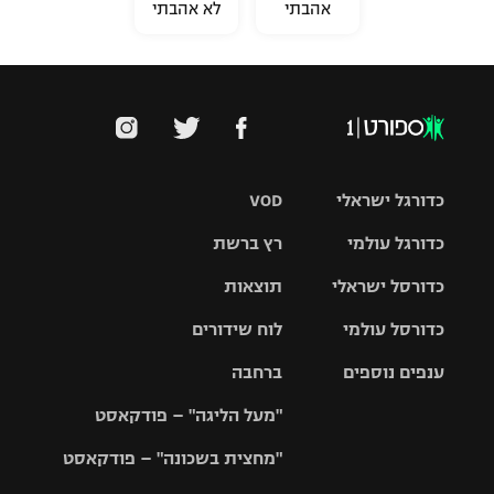
אהבתי
לא אהבתי
כדורגל ישראלי
VOD
כדורגל עולמי
רץ ברשת
ליגת העל
כדורסל ישראלי
תוצאות
ליגת
ליגה לאומית
האלופות
כדורסל עולמי
לוח שידורים
ליגת ווינר
סל
גביע הטוטו
ענפים נוספים
ברחבה
ליגה
NBA
אירופית
"מעל הליגה" – פודקאסט
ליגה לאומית
ליגיונרים
טניס
יורוליג
ליגה אנגלית
"מחצית בשכונה" – פודקאסט
כדורסל נשים
גביע המדינה
כדוריד