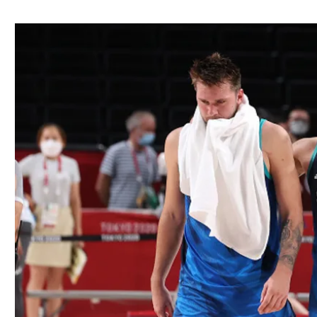
ל אביב
ליגה טורקית
תל אביב
ליגה סינית
חיפה
ליגה ברזילאית
באר שבע
ליגות נוספות
תניה
דה