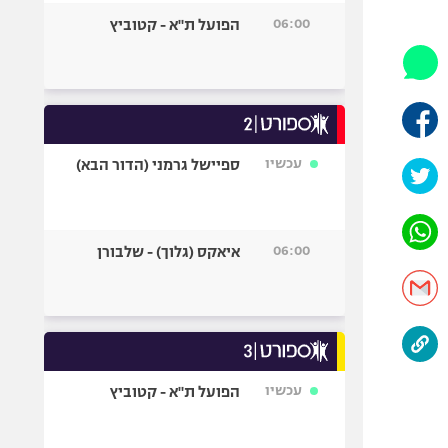
היאבקות WWE
06:00
הפועל ת"א - קטוביץ
אופניים
ספורט מוטורי
כדורמים
פוטבול אמריקאי NFL
בייסבול MLB
עכשיו
ספיישל גרמני (הדור הבא)
ספורט אתגרי
ואקסטרים
אומנויות לחימה
06:00
איאקס (גלוך) - שלבורן
גיימינג E-Sports
עכשיו
הפועל ת"א - קטוביץ