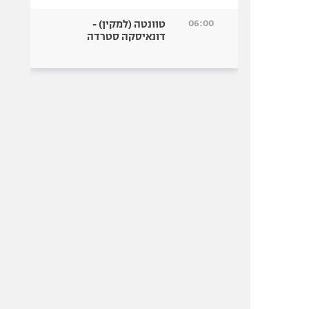
06:00
טוונטה (למקין) -
דונאיסקה סטרדה