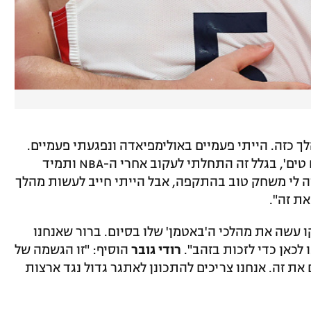
ך כזה. הייתי פעמיים באולימפיאדה ונפגעתי פעמיים.
כל חיי חלמתי להופיע בגמר. צפיתי ב'דרים טים', בגלל זה התחלתי לעקוב אחרי ה-NBA ותמיד
 לי משחק טוב בהתקפה, אבל הייתי חייב לעשות מהלך
ת זה".
ו עשה את מהלכי ה'באטמן' שלו בסיום. ברור שאנחנו
 לכאן כדי לזכות בזהב".
רודי גובר
הוסיף: "זו הגשמה של
 את זה. אנחנו צריכים להתכונן לאתגר גדול נגד ארצות