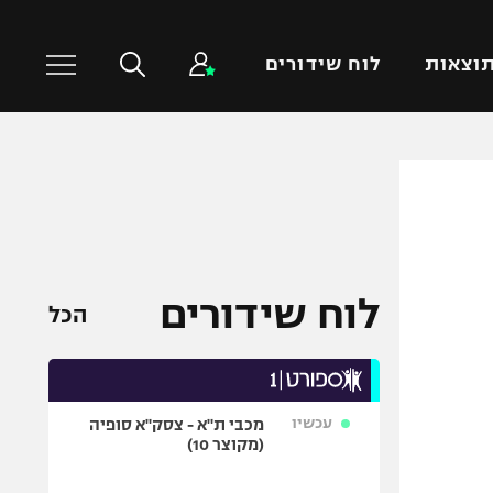
וצאות
לוח שידורים
כדורסל עולמי
ענפים נוספים
NBA
טניס
יורוליג
כדוריד
יורוקאפ
כדורעף
לוח שידורים
הכל
שחייה
ג'ודו
אגרוף
עכשיו
מכבי ת"א - צסק"א סופיה
ספורט אולימפי
(מקוצר 10)
UFC