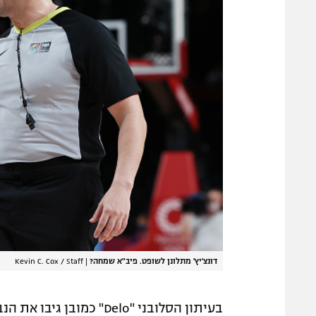
דונצ'יץ' מתלונן לשופט. פיב"א שמחה?
|
Kevin C. Cox / Staff
בעיתון הסלובני "Delo" כ