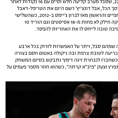
זה בוודאי לא ינחם את הסופרסטאר בן ה-22, שסבל מערב קליעה חלש וסיים עם 16 נקודות לאחר
ש זריקות מתוך 18 שלקח בסך הכל, אבל דונצ'יץ' רשם היום את הטריפל-דאבל
השלישי בלבד בתולדות המשחקים האולימפיים והראשון מאז לברון ג'יימס ב-2012, כשהשלישי
שעשה זאת היה אלכסנדר בלוב ב-1976. לוקה חילק לא פחות מ-18 אסיסטים וגם הוריד 10
יבה טובה לייחס לו את האחריות להפסד.
ה שמהם סבל, ויתר על האפשרות לזרוק בכל ארבע
ריעה לטובת צרפת ובה ניקולה באטום חסם בצורה
, כשחברו לנבחרת זיגה דימץ' נתבקש בסיום המשחק
תפרץ וצעק "פיב"א קרתה", כשהוא חוזר מספר פעמים על