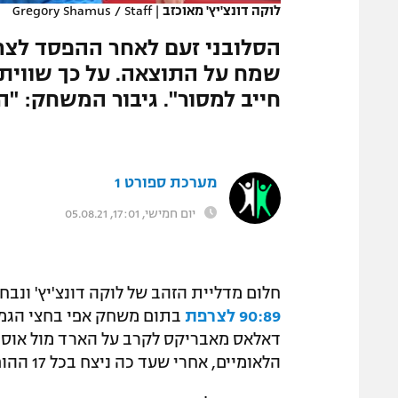
לוקה דונצ'יץ' מאוכזב
|
Gregory Shamus / Staff
המגזין
הסלובני זעם לאחר ההפסד לצרפ
שמח על התוצאה. על כך שוויתר 
חייב למסור". גיבור המשחק: "ה
מערכת ספורט 1
יום חמישי, 17:01, 05.08.21
חלום מדליית הזהב של לוקה דונצ'יץ' ונבח
90:89 לצרפת
בתום משחק אפי בחצי הגמר
דאלאס מאבריקס לקרב על הארד מול אוסטר
הלאומיים, אחרי שעד כה ניצח בכל 17 ההופעות שלו ובדרך, כמובן – זכה באליפות אירופה ב-2017.