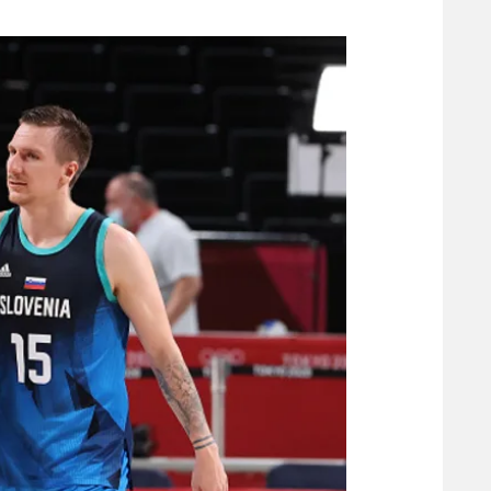
משתתפים וזוכים בפרסים
מכבי ת
הפועל 
תקנון משתתפים וזוכים בפרסים
הפועל 
תקנון עבור פעילות אלקטרה
הפועל 
תקנון עבור פעילות ספורט 1 – "מרלן"
מכבי נ
טניס
בני יהו
גיימינג E-Sports
תנאי שימוש
מדיניות פרטיות
תקנון פעילות ספורט 1
רשיון להקרנה פומבית לבית עסק
הצטרפות לחבילת הערוצים
לוח דרושים – ג'ובנט
תגיות