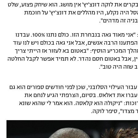
קרים את לוקה דונצ'יץ' אין מושג. הוא שיחק פצוע, שלט
ל היה נקלע, היו מהללים את דונצ'יץ' על חוכמת
יה זה מדהים".
אמר: "אני מאוד גאה בנבחרת הזו. כולם נתנו 100%. עבדנו
פתענו הרבה אנשים, אבל אני גאה בכולם ויש לנו עוד
מהלך המכריע הוסיף: "באטום בא לעזור אז הייתי צריך
וין, אבל באטום חסם נהדר. לא תמיד אפשר לקבל החלטה
 שזה היה טוב".
ר העילוי הסלובני, שכן לפני חודשים ספורים הוא גם
ף ה-NBA כשהקליפרס עברו את דאלאס. בסיום, הצרפתי הגיע לנחם את
וכות: "ניקולה הוא קלאסה. הוא אמר לי שהוא שונא
 מצדו", סיפר לוקה.