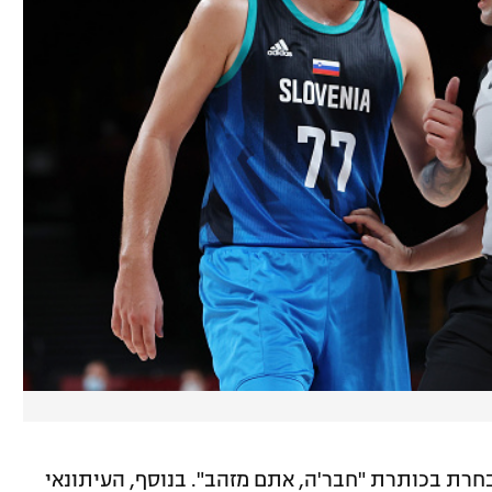
מובן גיבו את הנבחרת בכותרת "חבר'ה, אתם מזהב". בנוסף, העיתונאי