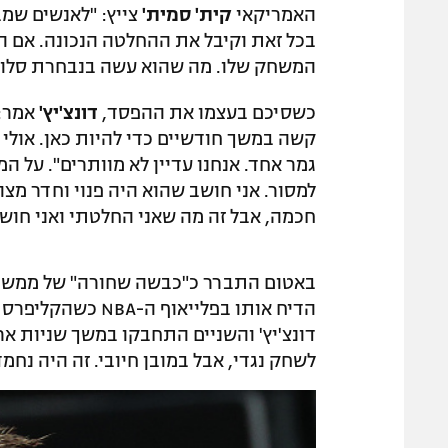
האמריקאי
קית' סמית'
צייץ: "לאנשים שמב
בכל זאת וקיבל את ההחלטה הנכונה. אם הס
המשחק שלו. מה שהוא עשה בנבחרת סלובנ
כשסיכם בעצמו את ההפסד,
דונצ'יץ'
קשה במשך חודשיים כדי להיות כאן. אולי ה
גמר אחד. אנחנו עדיין לא מוותרים". על ה
למסור. אני חושב שהוא היה פנוי וחדר מצ
חכמה, אבל זה מה שאני החלטתי ואני חושב
באטום התברר כ"כבשה שחורה" של ממש עבו
הדיח אותו בפלייאו
דונצ'יץ' והשניים התחבקו במשך שניות אר
לשחק נגדי, אבל במובן חיובי. זה היה נחמד