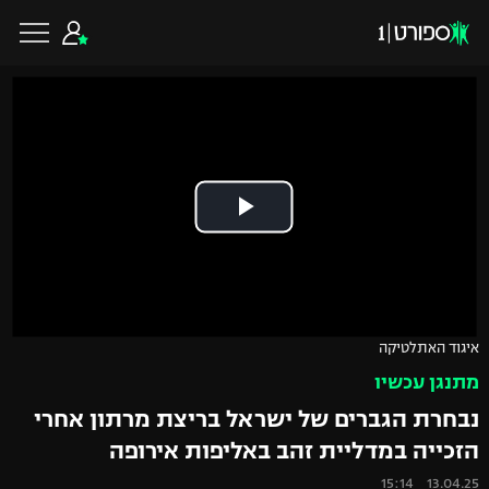
כדורגל ישראלי
ליגת העל
כדורגל עולמי
ליגה לאומית
ליגת האלופות
כדורסל ישראלי
איגוד האתלטיקה
גביע הטוטו
מתנגן עכשיו
ליגה אירופית
ליגת ווינר סל
ליגיונרים
כדורסל עולמי
נבחרת הגברים של ישראל בריצת מרתון אחרי
ליגה אנגלית
הזכייה במדליית זהב באליפות אירופה
ליגה לאומית
גביע המדינה
NBA
13.04.25 15:14
ליגה גרמנית
ענפים נוספים