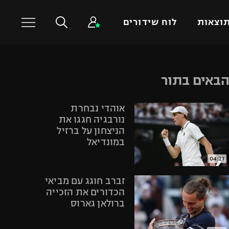
וצאות
לוח שידורים
כדורסל עולמי
ענפים נוספים
באים בתור
NBA
טניס
אוהדי נבחרת
יורוליג
כדוריד
נורבגיה חגגו את
יורוקאפ
כדורעף
הניצחון על ברזיל
במונדיאל
שחייה
ג'ודו
04:21
אגרוף
זברב חוגג עם מביאי
ספורט אולימפי
הכדורים את הזכייה
ברולאן גארוס
UFC
היאבקות WWE