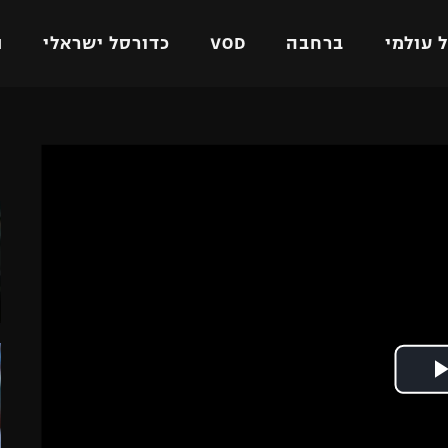
 עולמי
ברחבה
VOD
כדורסל ישראלי
ת
ל ישראלי
כדורגל עולמי
כדורסל ישראלי
ה
על
ליגת האלופות
ליגת ווינר סל
אומית
ליגה אירופית
ליגה לאומית
וטו
ליגה אנגלית
כדורסל נשים
ים
ליגה גרמנית
מכבי תל אביב
מדינה
ליגה ספרדית
הפועל חולון
ישראל
ליגה איטלקית
הפועל ירושלים
יפה
ליגה צרפתית
דני אבדיה
רושלים
ליגה הולנדית
ל אביב
ליגה טורקית