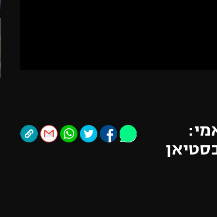
תל אביב
ליגה סינית
חיפה
ליגה ברזילאית
באר שבע
ליגות נוספות
תניה
דה
מי:
בסטיאן