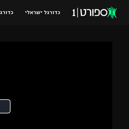
כדורגל ישראלי
כדורגל
VOD
כדורג
רץ ברשת
ליגת ה
ליגה ל
תוצאות
גביע הט
לוח שידורים
ליגיונר
ברחבה
גביע ה
נבחרת 
"מעל הליגה" – פודקאסט
מכבי ח
"מחצית בשכונה" – פודקאסט
בית"ר י
משתתפים וזוכים בפרסים
מכבי ת