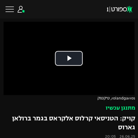
כדורגל ישראלי
ליגת העל
כדורגל עולמי
ליגה לאומית
ליגת האלופות
כדורסל ישראלי
rolandgarros, טיקטוק
גביע הטוטו
מתנגן עכשיו
ליגה אירופית
ליגת ווינר סל
ליגיונרים
כדורסל עולמי
קויק: הטניסאי קרלוס אלקראס בגמר ברולאן
ליגה אנגלית
גארוס
ליגה לאומית
גביע המדינה
NBA
26.06.25 20:05
ליגה גרמנית
ענפים נוספים