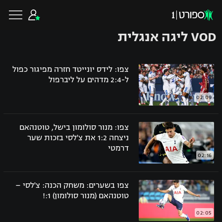
VOD ליגה אנגלית
צפו: לידס יונייטד חזרה מפיגור כפול
ל-2:4 מדהים על ליברפול
כדורגל ישראלי
02:09
ליגת העל
כדורגל עולמי
צפו: מנור סולומון בישל, טוטנהאם
ניצחה 1:2 את צ'לסי בזכות שער
ליגה לאומית
דרמטי
ליגת האלופות
כדורסל ישראלי
02:16
גביע הטוטו
ליגה אירופית
ליגת ווינר סל
צפו בשערים: משחק הכנה: צ'לסי –
ליגיונרים
כדורסל עולמי
טוטנהאם (מנור סולומון) 1:!
ליגה אנגלית
ליגה לאומית
גביע המדינה
02:05
NBA
ליגה גרמנית
ענפים נוספים