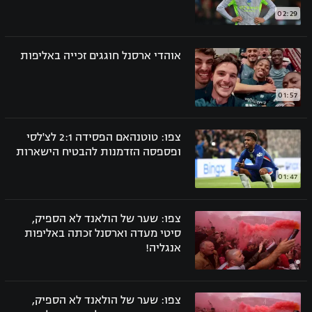
02:29
רשיון להקרנה פומבית לבית עסק
הצטרפות לחבילת הערוצים
אוהדי ארסנל חוגגים זכייה באליפות
לוח דרושים – ג'ובנט
01:57
תגיות
צפו: טוטנהאם הפסידה 2:1 לצ'לסי
המגזין
ופספסה הזדמנות להבטיח הישארות
01:47
צפו: שער של הולאנד לא הספיק,
סיטי מעדה וארסנל זכתה באליפות
אנגליה!
צפו: שער של הולאנד לא הספיק,