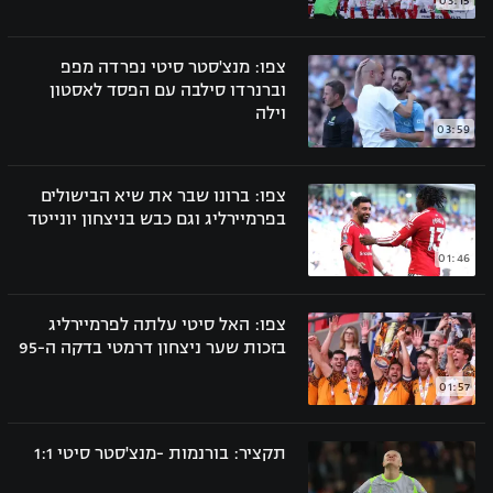
03:15
"מחצית בשכונה" – פודקאסט
אופניים
צפו: מנצ'סטר סיטי נפרדה מפפ
וברנרדו סילבה עם הפסד לאסטון
ספורט מוטורי
משתתפים וזוכים בפרסים
וילה
03:59
כדורמים
תקנון משתתפים וזוכים בפרסים
טניס
צפו: ברונו שבר את שיא הבישולים
פוטבול אמריקאי NFL
בפרמיירליג וגם כבש בניצחון יונייטד
תקנון עבור פעילות אלקטרה
גיימינג E-Sports
בייסבול MLB
01:46
תקנון עבור פעילות ספורט 1 – "מרלן"
ספורט אתגרי ואקסטרים
צפו: האל סיטי עלתה לפרמיירליג
תנאי שימוש
בזכות שער ניצחון דרמטי בדקה ה-95
אומנויות לחימה
01:57
מדיניות פרטיות
גיימינג E-Sports
תקציר: בורנמות -מנצ'סטר סיטי 1:1
תקנון פעילות ספורט 1