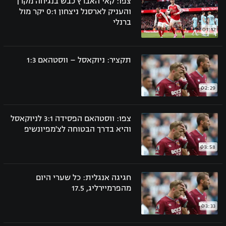
צפו: קאי האברץ כבש בנגיחה מקרן
והעניק לארסנל ניצחון 0:1 יקר מול
ברנלי
01:12
תקציר: ניוקאסל – ווסטהאם 1:3
02:29
צפו: ווסטהאם הפסידה 3:1 לניוקאסל
והיא בדרך הבטוחה לצ'מפיונשיפ
03:58
חגיגה אנגלית: כל שערי היום
מהפרמיירליג, 17.5
03:33