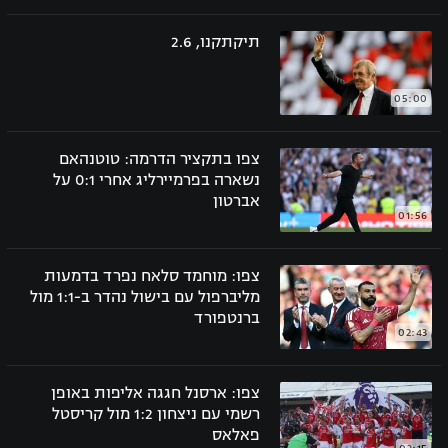
כדורסל נשים
נבחרת ישראל
יורוליג
תיקתקנו, 2.6
ליגה ספרדית
טניס
VOD
מכבי תל אביב
מכבי חיפה
יורוקאפ
ליגה איטלקית
05:00
כדוריד
הפועל חולון
בית"ר ירושלים
רץ ברשת
ליגה צרפתית
כדורעף
צפו בתקציר הדרמה: טוטנהאם
הפועל ירושלים
מכבי תל אביב
נשארה בפרמיירליג אחרי 0:1 על
ליגה הולנדית
אברטון
שחייה
תוצאות
דני אבדיה
01:56
הפועל תל אביב
ליגה טורקית
ג'ודו
הפועל חיפה
לוח שידורים
צפו: מוחמד סלאח נפרד בדמעות
ליגה סינית
מליברפול עם בישול נהדר ב-1:1 מול
אגרוף
הפועל באר שבע
ברנטפורד
ליגה ברזילאית
02:43
ברחבה
ספורט אולימפי
מכבי נתניה
ליגות נוספות
צפו: ארסנל חגגה אליפות באופן
UFC
"מעל הליגה" – פודקאסט
בני יהודה
רשמי עם ניצחון 1:2 מול קריסטל
פאלאס
היאבקות WWE