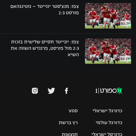
צפו: מנצ'סטר יונייטד – נוטינגהאם
פורסט 2:3
02:37
צפו: יונייטד תסיים שלישית בזכות
2:3 מול פורסט, פרננדש השווה את
השיא
03:59
כדורגל ישראלי
VOD
כדורגל עולמי
רץ ברשת
ליגת העל
כדורסל ישראלי
תוצאות