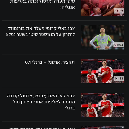
סיטי מעדה וארסנל זכתה באליפות
אנגליה!
01:07
צפו באלי קרופי מעלה את בורנמות'
ליתרון על מנצ'סטר סיטי בשער נפלא
01:04
תקציר: ארסנל – ברנלי 0:1
01:52
צפו: קאי האברץ כבש, ארסנל קרובה
מתמיד לאליפות אחרי ניצחון מול
ברנלי