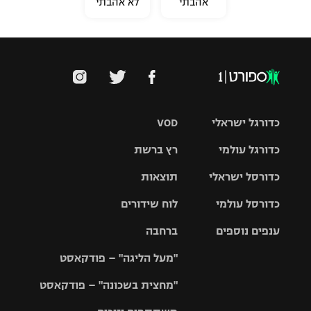
אהבתי
לא אהבתי
כדורגל ישראלי
VOD
כדורגל עולמי
רץ ברשת
ליגת העל
כדורסל ישראלי
תוצאות
ליגת
ליגה לאומית
האלופות
כדורסל עולמי
לוח שידורים
ליגת ווינר
סל
גביע הטוטו
ענפים נוספים
ברחבה
ליגה
NBA
אירופית
"מעל הליגה" – פודקאסט
ליגה לאומית
ליגיונרים
טניס
יורוליג
ליגה אנגלית
"מחצית בשכונה" – פודקאסט
כדורסל נשים
גביע המדינה
כדוריד
יורוקאפ
ליגה גרמנית