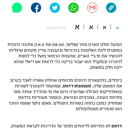
"מחצית בשכונה" – פודקאסט
אופניים
א
ספורט מוטורי
א
משתתפים וזוכים בפרסים
א
א
(גודל טקסט)
כדורמים
תקנון משתתפים וזוכים בפרסים
הפועל חולון תארח מחר (שלישי, 18:00) את א.א.ק אתונה היוונית
טניס
במסגרת ליגת האלופות בכדורסל ובקבוצה עדיין מקווים שיצליחו
פוטבול אמריקאי NFL
להכשיר את סי.ג'יי האריס, שהצוות הרפואי פועל כדי לנסות
תקנון עבור פעילות אלקטרה
להזכירו ובמקביל הוא יעבור בדיקה כדי לראות אם ריאלי שהוא
גיימינג E-Sports
בייסבול MLB
ייקח חלק במשחק.
תקנון עבור פעילות ספורט 1 – "מרלן"
ספורט אתגרי ואקסטרים
בינתיים, בתקשורת היוונים מדווחים שחולון עשויה לאבד בקרוב
תנאי שימוש
את המאמן שלה,
סטפאנוס דדאס
, שמועמד להצטרף לשורות
פנאתינייקוס הגדולה שפיטרה היום את מי שהדריך אותה מאז
אומנויות לחימה
פתיחת העונה, גאורגיוס וובוראס, וכאמור מעוניינת בדדאס
שמחזיק כמובן בחוזה בשורות הסגולים. מאמן נוסף ששמו הוזכר
מדיניות פרטיות
גיימינג E-Sports
הוא סוטיריס מאנולופולוס.
תקנון פעילות ספורט 1
דדאס
לא התייחס לדיווחים וסיפר על הדריכות לקראת המשחק