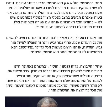
מחר: "המשחק מול א.א.ק הוא משחק מכריע ביותר עבורנו. נותרו
רשיון להקרנה פומבית לבית עסק
לנו שני משחקים ואנחנו מודעים לעובדה שאנחנו שולטים בעתיד
שלנו במפעל ובסיכויים שלנו לעלות. זה הולך להיות קרב, אבל אני
הצטרפות לחבילת הערוצים
בטוח שאנחנו מגיעים במצב מנטלי מצוין בנוסף למומנטום שיש
לנו – בחודש וחצי האחרונים אנחנו עם עשרה ניצחונות ואלו
דברים שייתנו לנו דחיפה לניצחון חשוב נוסף".
לוח דרושים – ג'ובנט
עוד אמר
דדאס
לקראת א.א.ק: "בזה אחר זה אנחנו רוצים להגשים
תגיות
את כל היעדים שלנו. אחרי גמר גביע ווינר וההעפלה לפיינל פור
גביע המדינה, אנחנו רוצים לעשות הכל כדי להעפיל לשלב הבא
המגזין
בצ'מפיונס ליג והמשחק מחר הוא משחק מפתח".
שחקן הקבוצה,
כריס ג'ונסון
, הוסיף: "במשחק באתונה היינו
קרובים מאוד לניצחון ואיבדנו אותו ברגע האחרון. כבר מצאנו את
השיטה והכלים שמתאימים לנו, אנחנו משחקים טוב ורוצים
לשמור על המומנטום שלנו מהתקופה האחרונה. אנו מבינים שזה
לא הולך להיות משחק, קל אבל אנחנו מוכנים לאתגר ונעשה וניתן
את הכל כדי לנצח את המשחק הזה".