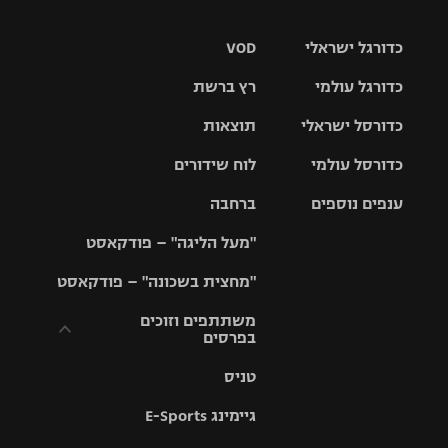
כדורגל ישראלי
VOD
כדורגל עולמי
רץ ברשת
ליגת העל
כדורסל ישראלי
תוצאות
ליגת
ליגה לאומית
האלופות
כדורסל עולמי
לוח שידורים
ליגת ווינר
סל
גביע הטוטו
ענפים נוספים
ברחבה
ליגה
NBA
אירופית
"מעל הליגה" – פודקאסט
ליגה לאומית
ליגיונרים
טניס
יורוליג
ליגה אנגלית
"מחצית בשכונה" – פודקאסט
כדורסל נשים
גביע המדינה
כדוריד
יורוקאפ
ליגה גרמנית
משתתפים וזוכים
בפרסים
מכבי תל
נבחרת
כדורעף
אביב
ישראל
ליגה
טניס
ספרדית
תקנון משתתפים
שחייה
הפועל חולון
מכבי חיפה
וזוכים בפרסים
גיימינג E-Sports
ליגה