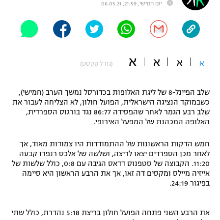
יום חמישי, 21:59, 06.05.21
"מחצית בשכונה" – פודקאסט
אופניים
ספורט מוטורי
משתתפים וזוכים בפרסים
א
א
א
א
(גודל טקסט)
כדורמים
תקנון משתתפים וזוכים בפרסים
טניס
פוטבול אמריקאי NFL
שלב הפיינל-8 של ליגת האלופות בכדורסל נמשך הערב (חמישי),
תקנון עבור פעילות אלקטרה
כשבמוקד הנציגה הישראלית, הפועל חולון, לא הצליחה לעבור את
שלב רבע הגמר לאחר שהפסידה 86:77 נגד בורגוס הספרדית,
גיימינג E-Sports
בייסבול MLB
האלופה המכהנת של המפעל האירופי.
תקנון עבור פעילות ספורט 1 – "מרלן"
ספורט אתגרי ואקסטרים
חמש הדקות הראשונות של ההתמודדות היו צמודות מאוד, אך
תנאי שימוש
לאחר מכן הספרדים יצאו לריצה, ושלשה של אלכס רנפרו קבעה
אומנויות לחימה
11:20. הקבוצה של סטפנוס דדאס הגיבה עם 0:8, כולל שלשות של
אייזיה מיילס ומקסים דה זאו, אך את הרבע הראשון היא סיימה
מדיניות פרטיות
בפיגור 24:19.
גיימינג E-Sports
תקנון פעילות ספורט 1
את הרבע השני פתחה הפועל חולון בריצת 5:18 נהדרת, כולל שתי