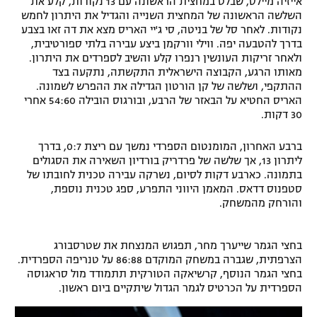
אייזיה מיילס, שבלט במחצית הראשונה עם 13 נקודות, קלע את
השלשה הראשונה של המחצית השנייה והגדיל את היתרון לחמש
נקודות. לאחר סל של בניטה, סי ג'יי האריס מצא את דה זאו בצבע
בדרך להטבעה יפה. ווילי וורקמן ביצע עבירה בלתי ספורטיבית,
ולאחר זריקות העונשין רנפרו קלע והשיב לספרדים את היתרון.
מאותו הרגע, הקבוצה הישראלית התקשתה, נתקעה בצד
ההתקפי, ושלשה של קן הורטון הגדילה את ההפרש לשמונה.
האריס החטיא על הבאזר של הרבע, ובורגוס הובילה 54:60 אחרי
30 דקות.
ברבע האחרון, המומנטום הספרדי נמשך עם ריצת 0:7, בדרך
ליתרון 13, אך שלשה של פרדריק בורדיון השאירה את הסגולים
בתמונה. כארבע דקות לסיום, נשרקה עבירה טכנית לחובתו של
סטפנוס דדאס. המאמן היווני התפרע, ספג טכנית נוספת,
והורחק מהמשחק.
בחצי הגמר שייערך מחר, תפגוש המנצחת את שטרסבורג
הצרפתית, שגברה במשחק המוקדם 86:88 על טנריפה הספרדית.
בחצי הגמר הנוסף, קרשיאקה הטורקית תתמודד מול סראגוסה
הספרדית על הכרטיס לגמר הגדול שיתקיים ביום ראשון.