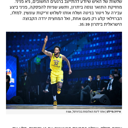
שלשות של האיש שיודע להתייצב ברגעים החשובים, גיא פניני.
רשיון להקרנה פומבית לבית עסק
מחזיקת התואר נגסה ביתרון, ותשע שניות להפסקה, פניני ביצע
עבירה על ויטור בניטה ושלח אותו לשלוש זריקות עונשין. למזלו,
הברזילאי קלע רק פעם אחת, ואל המחצית ירדה הקבוצה
הצטרפות לחבילת הערוצים
הישראלית ביתרון 35:39.
לוח דרושים – ג'ובנט
תגיות
המגזין
אייזיה מיילס
|
אתר ליגת האלופות בכדורסל, FIBA