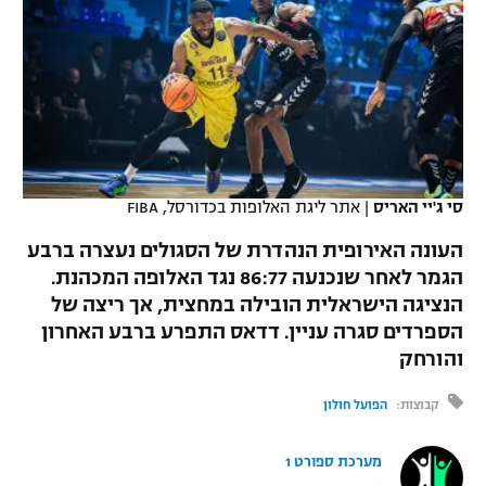
כדורסל נשים
נבחרת ישראל
יורוליג
ליגה ספרדית
טניס
VOD
מכבי תל אביב
מכבי חיפה
יורוקאפ
ליגה איטלקית
כדוריד
הפועל חולון
בית"ר ירושלים
רץ ברשת
ליגה צרפתית
כדורעף
הפועל ירושלים
מכבי תל אביב
ליגה הולנדית
סי ג'יי האריס
|
אתר ליגת האלופות בכדורסל, FIBA
שחייה
תוצאות
דני אבדיה
הפועל תל אביב
העונה האירופית הנהדרת של הסגולים נעצרה ברבע
ליגה טורקית
ג'ודו
הגמר לאחר שנכנעה 86:77 נגד האלופה המכהנת.
הפועל חיפה
לוח שידורים
הנציגה הישראלית הובילה במחצית, אך ריצה של
ליגה סינית
אגרוף
הספרדים סגרה עניין. דדאס התפרע ברבע האחרון
הפועל באר שבע
והורחק
ליגה ברזילאית
ברחבה
ספורט אולימפי
מכבי נתניה
קבוצות:
הפועל חולון
ליגות נוספות
UFC
"מעל הליגה" – פודקאסט
בני יהודה
מערכת ספורט 1
היאבקות WWE