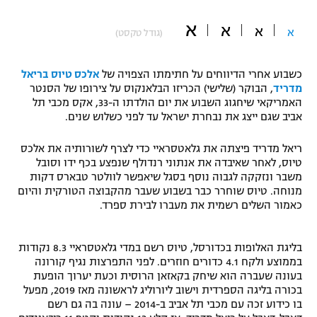
"מחצית בשכונה" – פודקאסט
א
א
אופניים
א
א
(גודל טקסט)
ספורט מוטורי
משתתפים וזוכים בפרסים
כשבוע אחרי הדיווחים על חתימתו הצפויה של
אלכס טיוס בריאל
מדריד
, הבוקר (שלישי) הכריזו הבלאנקוס על צירופו של הסנטר
כדורמים
האמריקאי שיחגוג השבוע את יום הולדתו ה-33, אקס מכבי תל
תקנון משתתפים וזוכים בפרסים
טניס
אביב שגם ייצג את נבחרת ישראל עד לפני כשלוש שנים.
פוטבול אמריקאי NFL
תקנון עבור פעילות אלקטרה
ריאל מדריד פיצתה את גלאטסראיי כדי לצרף לשורותיה את אלכס
גיימינג E-Sports
טיוס, לאחר שאיבדה את אנתוני רנדולף שנפצע בכף ידו וסובל
בייסבול MLB
תקנון עבור פעילות ספורט 1 – "מרלן"
משבר ונזקקה לגבוה נוסף בסגל שיאפשר לוולטר טבארס דקות
מנוחה. טיוס שוחרר כבר בשבוע שעבר מהקבוצה הטורקית והיום
ספורט אתגרי ואקסטרים
כאמור השלים רשמית את מעברו לבירת ספרד.
תנאי שימוש
אומנויות לחימה
בליגת האלופות בכדורסל, טיוס רשם במדי גלאטסראיי 8.3 נקודות
מדיניות פרטיות
בממוצע ולקח 4.1 כדורים חוזרים. לפני התפרצות נגיף קורונה
גיימינג E-Sports
בעונה שעברה הוא שיחק בקאזאן הרוסית וכעת יערוך הופעת
בכורה בליגה הספרדית וישוב ליורוליג לראשונה מאז 2019, מפעל
תקנון פעילות ספורט 1
בו כידוע זכה עם מכבי תל אביב ב-2014 – עונה בה גם רשם