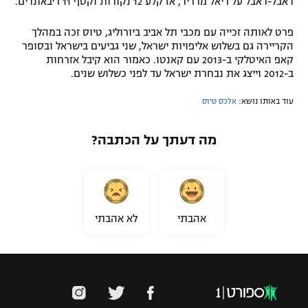
דאבל-דאבל על ריאל מדריד, אז קלע 12 נקודות וקטף 11 ריבאונדים.
רשיון להקרנה פומבית לבית עסק
פרט לאותה זכייה עם מכבי תל אביב ביורוליג, טיוס זכה במהלך
הקריירה גם בשלוש אליפויות ישראל, שני גביעים בישראל ובסופר
הצטרפות לחבילת הערוצים
קאפ האיטלקי ב-2013 עם קאנטו. כאמור הוא קיבל אזרחות
ב-2012 וייצג את נבחרת ישראל עד לפני כשלוש שנים.
לוח דרושים – ג'ובנט
עוד באותו נושא:
אלכס טיוס
תגיות
מה דעתך על הכתבה?
המגזין
אהבתי
לא אהבתי