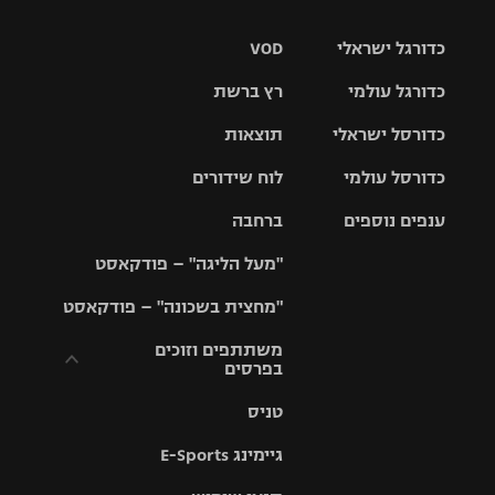
כדורגל ישראלי
VOD
כדורגל עולמי
רץ ברשת
ליגת העל
כדורסל ישראלי
תוצאות
ליגת
ליגה לאומית
האלופות
כדורסל עולמי
לוח שידורים
ליגת ווינר
סל
גביע הטוטו
ענפים נוספים
ברחבה
ליגה
NBA
אירופית
"מעל הליגה" – פודקאסט
ליגה לאומית
ליגיונרים
טניס
יורוליג
ליגה אנגלית
"מחצית בשכונה" – פודקאסט
כדורסל נשים
גביע המדינה
כדוריד
יורוקאפ
ליגה גרמנית
משתתפים וזוכים
בפרסים
מכבי תל
נבחרת
כדורעף
אביב
ישראל
ליגה
טניס
ספרדית
תקנון משתתפים
שחייה
הפועל חולון
מכבי חיפה
וזוכים בפרסים
גיימינג E-Sports
ליגה
איטלקית
ג'ודו