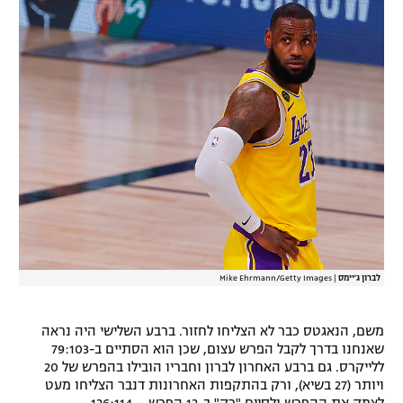
רשיון להקרנה פומבית לבית עסק
הצטרפות לחבילת הערוצים
לוח דרושים – ג'ובנט
תגיות
המגזין
לברון ג'יימס
|
Mike Ehrmann/Getty Images
משם, הנאגטס כבר לא הצליחו לחזור. ברבע השלישי היה נראה
שאנחנו בדרך לקבל הפרש עצום, שכן הוא הסתיים ב-79:103
ללייקרס. גם ברבע האחרון לברון וחבריו הובילו בהפרש של 20
ויותר (27 בשיא), ורק בהתקפות האחרונות דנבר הצליחו מעט
לצמק את ההפרש ולסיים "רק" ב-12 הפרש – 126:114.