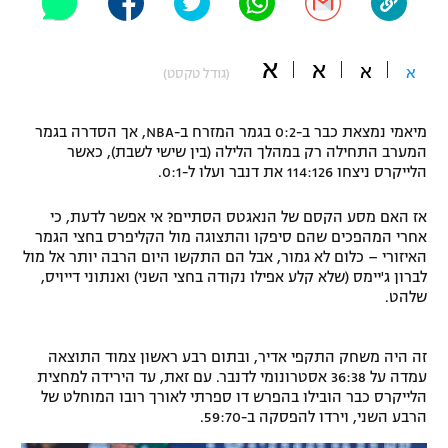
"מחצית בשכונה" – פודקאסט
אופניים
א
א
א
א
(גודל טקסט)
ספורט מוטורי
משתתפים וזוכים בפרסים
מיאמי נמצאת כבר ב-0:2 בגמר המזרח ב-NBA, אך הסדרה בגמר
כדורמים
המערב התחילה רק במהלך הלילה (בין שישי לשבת), כאשר
תקנון משתתפים וזוכים בפרסים
טניס
הלייקרס ניצחו 114:126 את דנבר ועלו ל-0:1.
פוטבול אמריקאי NFL
תקנון עבור פעילות אלקטרה
אז האם מסע הקסם של הנאגטס הסתיים? אי אפשר לדעת, כי
גיימינג E-Sports
בייסבול MLB
אחרי המהפכים שהם סיפקו והתצוגה מול הקליפרס בחצי הגמר
תקנון עבור פעילות ספורט 1 – "מרלן"
האיזורי – כלום לא גמור, אבל הם התקשו היום הרבה יותר אל מול
לברון ג'יימס (שלא קלע אפילו נקודה בחצי השני) ואנתוני דייויס,
ספורט אתגרי ואקסטרים
תנאי שימוש
שלהט.
אומנויות לחימה
זה היה משחק התקפי אדיר, ובתום רבע ראשון צמוד התוצאה
מדיניות פרטיות
גיימינג E-Sports
עמדה על 36:38 אסטרונומי לדנבר. עם זאת, עד הירידה למחצית
הלייקרס כבר הובילו בהפרש דו ספרתי לאורך רובו המוחלט של
הרבע השני, וירדו להפסקה ב-59:70.
תקנון פעילות ספורט 1