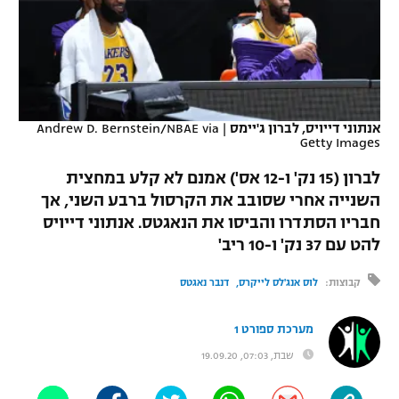
כדורסל נשים
נבחרת ישראל
יורוליג
ליגה ספרדית
טניס
VOD
מכבי תל אביב
מכבי חיפה
יורוקאפ
ליגה איטלקית
כדוריד
הפועל חולון
בית"ר ירושלים
רץ ברשת
ליגה צרפתית
אנתוני דייויס, לברון ג'יימס
|
Andrew D. Bernstein/NBAE via
כדורעף
Getty Images
הפועל ירושלים
מכבי תל אביב
ליגה הולנדית
לברון (15 נק' ו-12 אס') אמנם לא קלע במחצית
שחייה
תוצאות
דני אבדיה
הפועל תל אביב
השנייה אחרי שסובב את הקרסול ברבע השני, אך
ליגה טורקית
חבריו הסתדרו והביסו את הנאגטס. אנתוני דייויס
ג'ודו
הפועל חיפה
לוח שידורים
להט עם 37 נק' ו-10 ריב'
ליגה סינית
אגרוף
הפועל באר שבע
קבוצות:
לוס אנג'לס לייקרס
דנבר נאגטס
ליגה ברזילאית
ברחבה
ספורט אולימפי
מכבי נתניה
מערכת ספורט 1
ליגות נוספות
UFC
שבת, 07:03, 19.09.20
"מעל הליגה" – פודקאסט
בני יהודה
היאבקות WWE