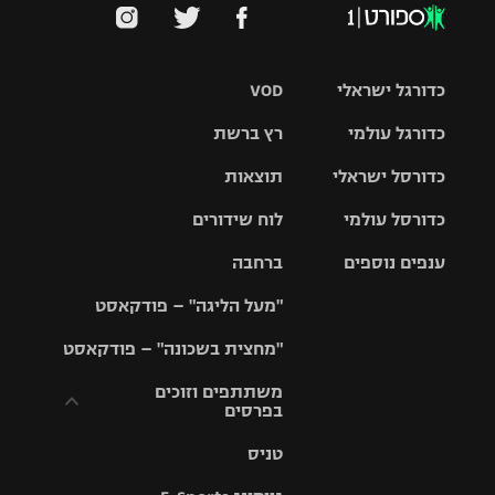
כדורגל ישראלי
VOD
כדורגל עולמי
רץ ברשת
ליגת העל
כדורסל ישראלי
תוצאות
ליגת
ליגה לאומית
האלופות
כדורסל עולמי
לוח שידורים
ליגת ווינר
סל
גביע הטוטו
ענפים נוספים
ברחבה
ליגה
NBA
אירופית
"מעל הליגה" – פודקאסט
ליגה לאומית
ליגיונרים
טניס
יורוליג
ליגה אנגלית
"מחצית בשכונה" – פודקאסט
כדורסל נשים
גביע המדינה
כדוריד
יורוקאפ
ליגה גרמנית
משתתפים וזוכים
בפרסים
מכבי תל
נבחרת
כדורעף
אביב
ישראל
ליגה
טניס
ספרדית
תקנון משתתפים
שחייה
הפועל חולון
מכבי חיפה
וזוכים בפרסים