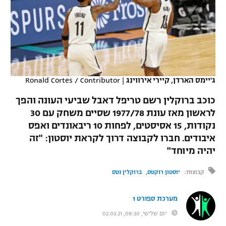
כדורסל נשים
נבחרת ישראל
יורוליג
ליגה ספרדית
טניס
VOD
מכבי תל אביב
מכבי חיפה
יורוקאפ
ליגה איטלקית
כדוריד
הפועל חולון
בית"ר ירושלים
רץ ברשת
ליגה צרפתית
כדורעף
ג'יימס הארדן, קיירי אירווינג
|
Ronald Cortes / Contributor
הפועל ירושלים
מכבי תל אביב
ליגה הולנדית
כוכב ברוקלין רשם טריפל דאבל שביעי העונה והפך
שחייה
תוצאות
דני אבדיה
הפועל תל אביב
לראשון מאז עונת 1977/78 שסיים משחק עם 30
ליגה טורקית
נקודות, 15 אסיסטים, לפחות 10 ריבאונדים ואפס
ג'ודו
הפועל חיפה
לוח שידורים
איבודים. חברו לקבוצה דרוך לקראת יוסטון: "זה
ליגה סינית
אגרוף
יהיה מיוחד"
הפועל באר שבע
ליגה ברזילאית
ברחבה
קבוצות:
יוסטון רוקטס
ברוקלין נטס
ספורט אולימפי
מכבי נתניה
ליגות נוספות
UFC
מערכת ספורט 1
"מעל הליגה" – פודקאסט
בני יהודה
יום שלישי, 09:30, 02.03.21
היאבקות WWE