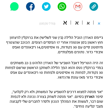
"מחצית בשכונה" – פודקאסט
אופניים
א
ספורט מוטורי
א
משתתפים וזוכים בפרסים
א
א
(גודל טקסט)
כדורמים
תקנון משתתפים וזוכים בפרסים
ג'יימס הארדן הוביל הלילה (בין שני לשלישי) את ברוקלין לניצחון
טניס
חוץ ראשון בסן אנטוניו אחרי 17 הפסדים רצופים. הכוכב שהצטרף
פוטבול אמריקאי NFL
מיוסטון סיים עם 30 נקודות, 15 אסיסטים,14 ריבאונדים ואפס
תקנון עבור פעילות אלקטרה
איבודי כדור. נתונים מפלצתיים.
גיימינג E-Sports
בייסבול MLB
תקנון עבור פעילות ספורט 1 – "מרלן"
זה היה הטריפל דאבל השביעי של הארדן הלוהט ב-22 משחקים
ספורט אתגרי ואקסטרים
במדי ברוקלין נטס והוא הפך הלילה לשחקן הראשון שרשם לפחות
תנאי שימוש
30 נקודות, לפחות 15 אסיסטים ולפחות 10 ריבאונדים עם אפס
איבודי כדור מאז עונת 1977/78.
אומנויות לחימה
מדיניות פרטיות
גיימינג E-Sports
"אני מנסה למצוא דרכים להשפיע על המשחק ולא רק לקלוע",
סיפר
הארדן
בסיום. "אני מנסה לשחק בצורה נכונה ולא לכפות
שום דבר, לעשות את המהלך הנכון ולסדר לחברים שלי לקבוצה
תקנון פעילות ספורט 1
מצבי קליעה נוחים".