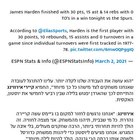
רשיון להקרנה פומבית לבית עסק
James Harden finished with 30 pts, 15 ast & 14 rebs with 0
TO's in a win tonight vs the Spurs.
הצטרפות לחבילת הערוצים
According to
@EliasSports
, Harden is the first player with
30 points, 10 rebounds, 15 assists and 0 turnovers in a
לוח דרושים – ג'ובנט
game since individual turnovers were first tracked in 1977-
78.
pic.twitter.com/6mwOQPggIQ
תגיות
March 2, 2021
— ESPN Stats & Info (@ESPNStatsInfo)
המגזין
"הוא עושה את העבודה שלנו לקלה יותר. עלינו להתרגל לעובדה
שאנחנו משחקים לצד מישהו כל כך מיוחד", החמיא
קיירי אירווינג
והתייחס לכך שהארדן יפגוש בלילה שבין רביעי לחמישי את יוסטון,
האקסית.
אירווינג
: "אנחנו נרגשים לחזור למקום בו ג'יימס עשה קריירה
נהדרת. כל מי שבבית, תיהנו מהמשחק. אני מצפה לחוויה. זה
הולך להיות תחרותי ביותר, הרבה שחקנים מעולים, בלי איבה על
המגרש. אנחנו מגיעים ליוסטון כדי ליהנות ממשחק כדורסל
ולשחק אותו ברמה הכי גבוהה. הולך להיות לילה מיוחד".