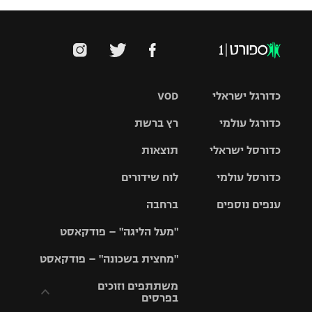
כדורגל ישראלי
VOD
כדורגל עולמי
רץ ברשת
ליגת העל
כדורסל ישראלי
תוצאות
ליגת
ליגה לאומית
האלופות
כדורסל עולמי
לוח שידורים
ליגת ווינר
סל
גביע הטוטו
ענפים נוספים
ברחבה
ליגה
NBA
אירופית
"מעל הליגה" – פודקאסט
ליגה לאומית
ליגיונרים
טניס
יורוליג
ליגה אנגלית
"מחצית בשכונה" – פודקאסט
כדורסל נשים
גביע המדינה
כדוריד
יורוקאפ
ליגה גרמנית
משתתפים וזוכים
בפרסים
מכבי תל
נבחרת
כדורעף
אביב