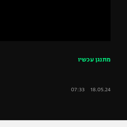
הפועל 
תקנון משתתפים וזוכים בפרסים
הפועל 
תקנון עבור פעילות אלקטרה
הפועל 
תקנון עבור פעילות ספורט 1 – "מרלן"
מכבי נ
טניס
בני יהו
גיימינג E-Sports
מתנגן עכשיו
תנאי שימוש
מדיניות פרטיות
תקנון פעילות ספורט 1
18.05.24 07:33
רשיון להקרנה פומבית לבית עסק
הצטרפות לחבילת הערוצים
לוח דרושים – ג'ובנט
תגיות
המגזין