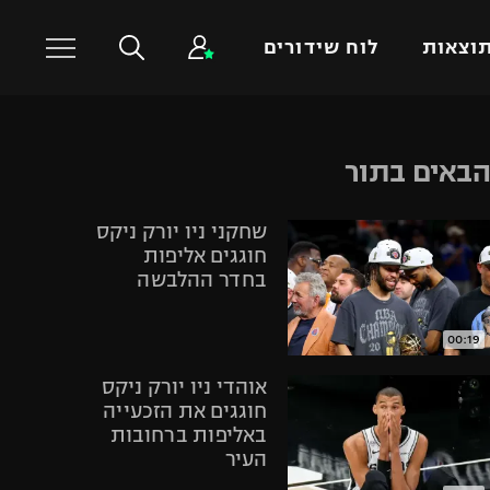
וצאות
לוח שידורים
כדורסל עולמי
ענפים נוספים
באים בתור
NBA
טניס
שחקני ניו יורק ניקס
יורוליג
כדוריד
חוגגים אליפות
יורוקאפ
כדורעף
בחדר ההלבשה
שחייה
ג'ודו
00:19
אגרוף
אוהדי ניו יורק ניקס
ספורט אולימפי
חוגגים את הזכעייה
באליפות ברחובות
UFC
העיר
היאבקות WWE