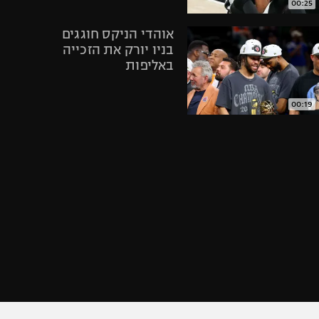
00:25
אופניים
אוהדי הניקס חוגגים
ספורט מוטורי
בניו יורק את הזכייה
כדורמים
באליפות
פוטבול אמריקאי NFL
בייסבול MLB
00:19
ספורט אתגרי
תקציר: פנרבחצ'ה -
ואקסטרים
בשיקטאש 80:88
אומנויות לחימה
גיימינג E-Sports
02:20
חגיגות בניו יורק
אחרי הניצחון של
הניקס במשחק
מספר 4 בגמר ה-
NBA
01:03