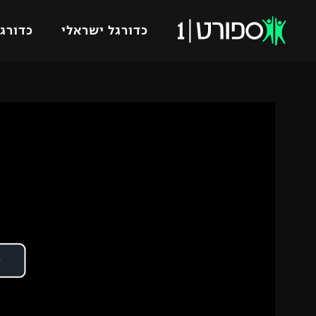
כדורגל ישראלי
כדורגל
VOD
כדורג
רץ ברשת
ליגת ה
ליגה ל
תוצאות
גביע הט
לוח שידורים
ליגיונר
ברחבה
גביע ה
נבחרת 
"מעל הליגה" – פודקאסט
מכבי ח
"מחצית בשכונה" – פודקאסט
בית"ר י
משתתפים וזוכים בפרסים
מכבי ת