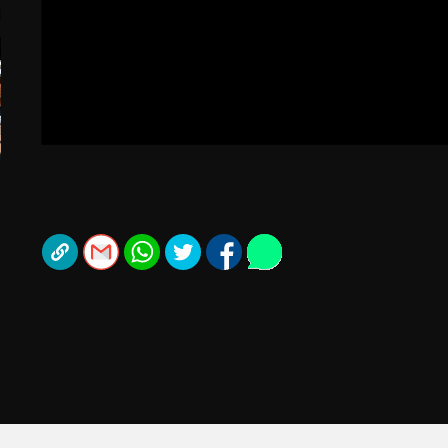
תל אביב
ליגה סינית
חיפה
ליגה ברזילאית
באר שבע
ליגות נוספות
תניה
דה