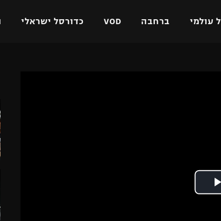
 עולמי
ברחבה
VOD
כדורסל ישראלי
ת
ל ישראלי
כדורגל עולמי
כדורסל ישראלי
ה
על
ליגת האלופות
ליגת ווינר סל
אומית
ליגה אירופית
ליגה לאומית
וטו
ליגה אנגלית
כדורסל נשים
ים
ליגה גרמנית
מכבי תל אביב
מדינה
ליגה ספרדית
הפועל חולון
ישראל
ליגה איטלקית
הפועל ירושלים
יפה
ליגה צרפתית
דני אבדיה
רושלים
ליגה הולנדית
ל אביב
ליגה טורקית