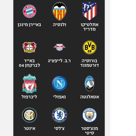
אתלטיקו
ולנסיה
באיירן מינכן
מדריד
בורוסיה
ר.ב. לייפציג
באייר
דורטמונד
לברקוזן 04
אטאלנטה
נאפולי
ליברפול
מנצ'סטר
צ'לסי
אינטר
סיטי