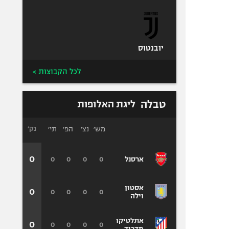
יובנטוס
לכל הקבוצות >
טבלה
ליגת האלופות
מש׳
נצ׳
הפ׳
תי׳
נק׳
0
0
0
0
0
ארסנל
אסטון
0
0
0
0
0
וילה
אתלטיקו
0
0
0
0
0
מדריד