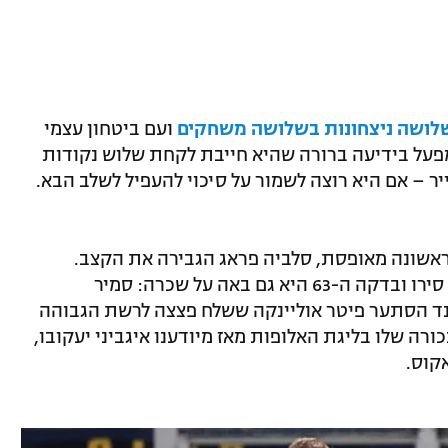
לושה ניצחונות בשלושה משחקים
ועם ביטחון עצמי
פעל בידיעה ברורה שהיא חייבת לקחת שלוש נקודות
ר – אם היא רוצה לשמור על סיכוי להעפיל לשלב הבא.
 ראשונה מאופסת, סלביה פראג הגבירה את הקצב.
האורחת הייתה הקבוצה הטובה יותר בסן סירו ובדקה ה-63 היא גם באה על שכרה: סמיר
ונד הסתער פיטר אוליינקה ששלח פצצה לרשת הגבוהה
רה שלו בליגת האלופות מאז מיודענו איגביני יעקובו,
קוס.