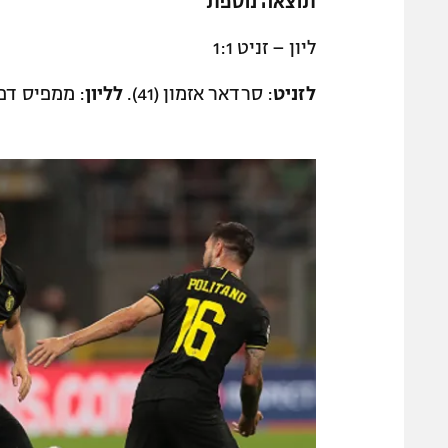
תוצאה נוספת
ליון – זניט 1:1
לזניט
: סרדאר אזמון (41).
לליון
: ממפיס דפאיי (51