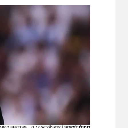
הפועל 
תקנון משתתפים וזוכים בפרסים
הפועל 
תקנון עבור פעילות אלקטרה
הפועל 
תקנון עבור פעילות ספורט 1 – "מרלן"
מכבי נ
טניס
בני יהו
גיימינג E-Sports
תנאי שימוש
מדיניות פרטיות
תקנון פעילות ספורט 1
רשיון להקרנה פומבית לבית עסק
הצטרפות לחבילת הערוצים
לוח דרושים – ג'ובנט
תגיות
רומולו לוקאקו
|
ARCO BERTORELLO / Contributor
המגזין