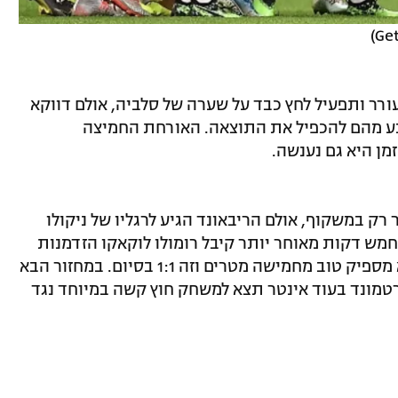
ר ותפעיל לחץ כבד על שערה של סלביה, אולם דווקא
 מנע מהם להכפיל את התוצאה. האורחת החמיצה
ן היא גם נענשה.
רק במשקוף, אולם הריבאונד הגיע לרגליו של ניקולו
לה ששלח בעיטה מדויקת לפינה (92). חמש דקות מאוחר יותר קיבל רומולו לוקאקו הזדמנות
ענקית להפוך את התוצאה, אך הוא נגח לא מספיק טוב מחמישה מטרים וזה 1:1 בסיום. במחזור הבא
טמונד בעוד אינטר תצא למשחק חוץ קשה במיוחד נגד