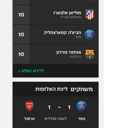
חוליאן אלבארז
10
אתלטיקו מדריד
חביצ'ה קווארצחליה
10
פסז'
אנתוני גורדון
10
ברצלונה
לדירוג המלא >
משחקים
ליגת האלופות
1
-
1
לאחר פנדלים
פסז'
ארסנל