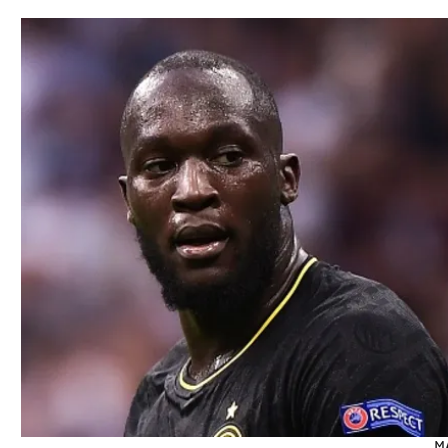
תל אביב
ליגה סינית
חיפה
ליגה ברזילאית
באר שבע
ליגות נוספות
תניה
דה
M