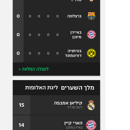
0
0
0
0
0
ברצלונה
באיירן
0
0
0
0
0
מינכן
בורוסיה
0
0
0
0
0
דורטמונד
לטבלה המלאה >
מלך השערים
ליגת האלופות
קיליאן אמבפה
15
ריאל מדריד
הארי קיין
14
באיירן מינכן