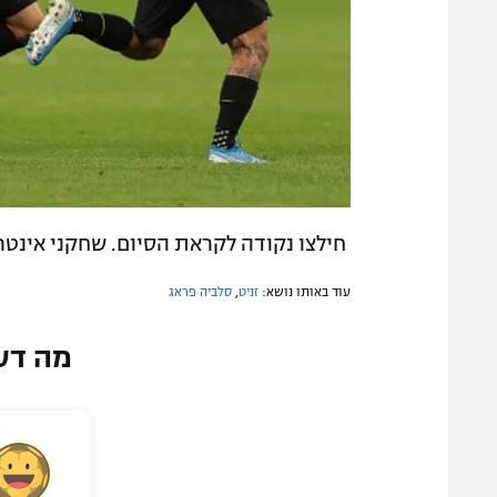
חילצו נקודה לקראת הסיום. שחקני אינטר (ettyinmages
עוד באותו נושא:
זניט
,
סלביה פראג
מה דע