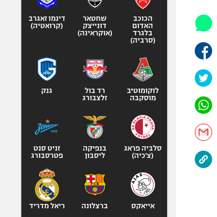
אופניים
הכוכב
שחטאר
דינמו זאגרב
ספורט מוטורי
האדום
דונייצק
(קרואטיה)
בלגרד
(אוקראינה)
כדורמים
(סרביה)
פוטבול אמריקאי NFL
בייסבול MLB
ספורט אתגרי
לוקומוטיב
רד בול
גנק
ואקסטרים
מוסקבה
זלצבורג
אומנויות לחימה
גיימינג E-Sports
סלביה פראג
בנפיקה
זניט סנט
(צ'כיה)
ליסבון
פטרסבורג
אייאקס
ברצלונה
ריאל מדריד