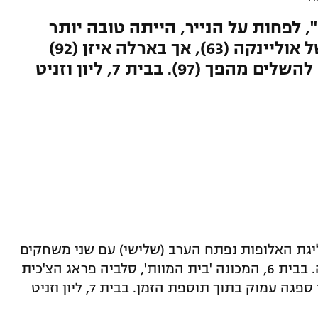
 לפחות על הנייר, הייתה טובה יותר
ועלתה ליתרון מוצדק מרגליו של אוליינקה (63), אך בארלה איזן (92)
ולוקאקו פספס הזדמנות גדולה להשלים מהפך (97). בבית 7, ליון וזניט
יגת האלופות נפתח הערב (שלישי) עם שני משחקים
מוקדמים שכמעט הולידו הפתעה גדולה. בבית 6, המכונה 'בית המוות', סלביה פראג הצ'כית
הובילה בסן סירו והייתה טובה יותר, אך ספגה עמוק בתוך תוספת הזמן. בבית 7, ליון וזניט