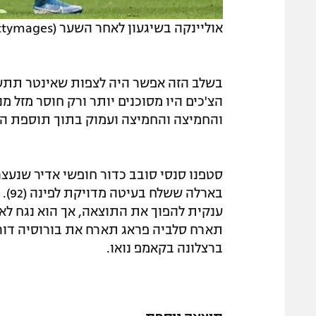
אוליינקה בשיגעון לאחר השער (Gettymages)
בשלב הזה אפשר היה לצפות שאינטר תתעור
הצ'כים היו מסוכנים יותר ורק חוסר מזל
והחמיצה והחמיצה ועמוק בתוך תוספת הזמ
סטפנו סנסי סובב כדור חופשי אדיר שנעצר 
באר
תארח סלביה פראג תארח את בורוסיה דור
ברצלונה בקאמפ נואו.