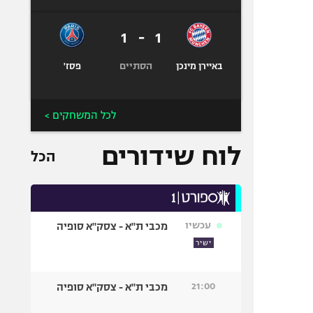
1
-
1
הסתיים
באיירן מינכן
פסז'
לכל המשחקים >
לוח שידורים
הכל
עכשיו
מכבי ת"א - צסק"א סופיה
ישיר
21:00
מכבי ת"א - צסק"א סופיה