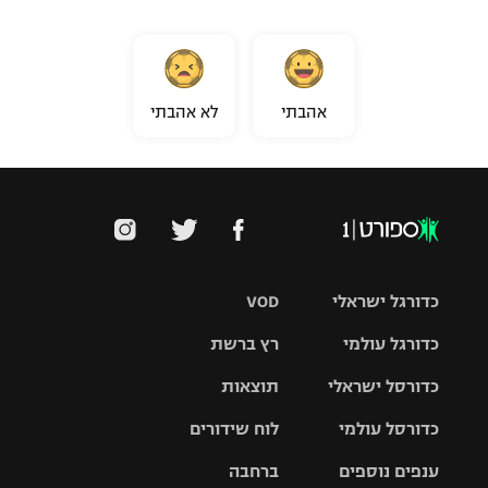
אהבתי
לא אהבתי
כדורגל ישראלי
VOD
כדורגל עולמי
רץ ברשת
ליגת העל
כדורסל ישראלי
תוצאות
ליגת
ליגה לאומית
האלופות
כדורסל עולמי
לוח שידורים
ליגת ווינר
סל
גביע הטוטו
ענפים נוספים
ברחבה
ליגה
NBA