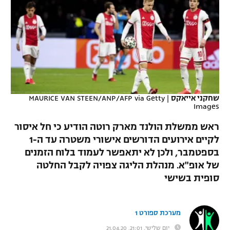
כדורסל נשים
נבחרת ישראל
יורוליג
ליגה ספרדית
טניס
VOD
מכבי תל אביב
מכבי חיפה
יורוקאפ
ליגה איטלקית
כדוריד
הפועל חולון
בית"ר ירושלים
רץ ברשת
ליגה צרפתית
כדורעף
הפועל ירושלים
מכבי תל אביב
ליגה הולנדית
שחקני אייאקס
|
MAURICE VAN STEEN/ANP/AFP via Getty
שחייה
תוצאות
Images
דני אבדיה
הפועל תל אביב
ליגה טורקית
ראש ממשלת הולנד מארק רוטה הודיע כי חל איסור
ג'ודו
הפועל חיפה
לוח שידורים
לקיים אירועים הדורשים אישורי משטרה עד ה-1
ליגה סינית
בספטמבר, ולכן לא יתאפשר לעמוד בלוח הזמנים
אגרוף
הפועל באר שבע
של אופ"א. מנהלת הליגה צפויה לקבל החלטה
ליגה ברזילאית
ברחבה
סופית בשישי
ספורט אולימפי
מכבי נתניה
ליגות נוספות
UFC
"מעל הליגה" – פודקאסט
בני יהודה
מערכת ספורט 1
היאבקות WWE
יום שלישי, 21:01, 21.04.20