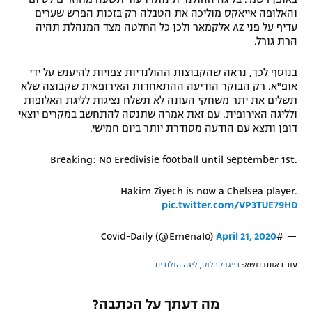
והאלופה אייאקס מוליכה את הטבלה רק בזכות הפרש שערים
רשיון להקרנה פומבית לבית עסק
עדיף על פני AZ אלקמאר ולכן כל החלטה מצד המנהלת תהיה
הרת גורל.
הצטרפות לחבילת הערוצים
בנוסף לכך, נראה שהקבוצות ההולנדיות צפויות להיענש על ידי
לוח דרושים – ג'ובנט
אופ"א. רק הבוקר הודיעה ההתאחדות האירופאית שקבוצה שלא
תשלים את יתר משחקי העונה לא תשלח נציגות לליגת האלופות
ולליגה האירופית. עם זאת אמרה שתנסה להתחשב במקרים יוצאי
תגיות
דופן ותצא עם הודעה מסודרת יותר ביום חמישי.
המגזין
Breaking: No Eredivisie football until September 1st.
Hakim Ziyech is now a Chelsea player.
pic.twitter.com/VP3TUE79HD
April 21, 2020
— #Covid-Daily (@EmenaIo)
עוד באותו נושא:
דייגו קרלוס
,
ליגה הולנדית
מה דעתך על הכתבה?