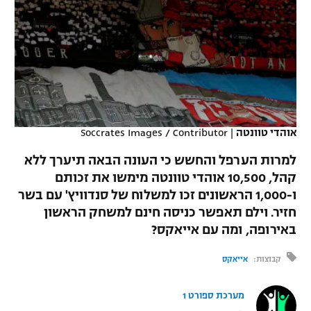
כדורסל נשים
נבחרת ישראל
יורוליג
ליגה ספרדית
טניס
VOD
מכבי תל אביב
מכבי חיפה
יורוקאפ
ליגה איטלקית
כדוריד
הפועל חולון
בית"ר ירושלים
רץ ברשת
ליגה צרפתית
כדורעף
הפועל ירושלים
מכבי תל אביב
ליגה הולנדית
אוהדי טוונטה
|
Soccrates Images / Contributor
שחייה
תוצאות
דני אבדיה
הפועל תל אביב
למרות הערפל והחשש כי העונה הבאה תיערך ללא
ליגה טורקית
ג'ודו
קהל, 10,500 אוהדי טוונטה מימשו את זכותם
הפועל חיפה
לוח שידורים
ו-1,000 הראשונים זכו למשלוח של סנדוויץ' עם בשר
ליגה סינית
אגרוף
חזיר. וילם תאפשר כניסה חינם למשחק הראשון
הפועל באר שבע
באירופה, ומה עם אייאקס?
ליגה ברזילאית
ברחבה
ספורט אולימפי
מכבי נתניה
קבוצות:
אייאקס
ליגות נוספות
UFC
"מעל הליגה" – פודקאסט
בני יהודה
מערכת ספורט 1
היאבקות WWE