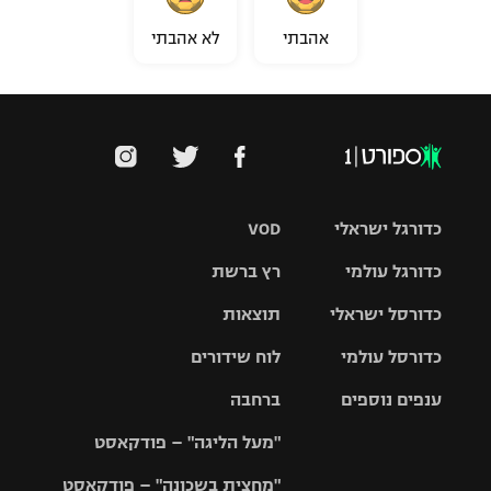
אהבתי
לא אהבתי
כדורגל ישראלי
VOD
כדורגל עולמי
רץ ברשת
ליגת העל
כדורסל ישראלי
תוצאות
ליגת
ליגה לאומית
האלופות
כדורסל עולמי
לוח שידורים
ליגת ווינר
סל
גביע הטוטו
ענפים נוספים
ברחבה
ליגה
NBA
אירופית
"מעל הליגה" – פודקאסט
ליגה לאומית
ליגיונרים
טניס
יורוליג
ליגה אנגלית
"מחצית בשכונה" – פודקאסט