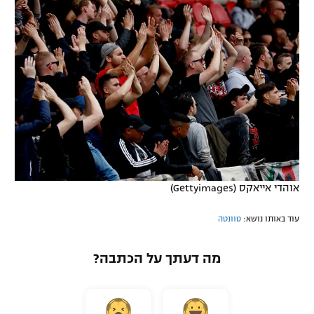
אוהדי אייאקס (Gettyimages)
תוצאות חיפושאו
עוד באותו נושא:
טוונטה
תוצאות באינטר
מה דעתך על הכתבה?