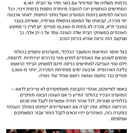
בדמות משלוח של סנדוויץ' עם בשר חזיר עד הבית. 6,187
רשיון להקרנה פומבית לבית עסק
המחדשים הנוספים יזכו להטבה מיוחדת נוספת בדמות זיכוי, ככל
הנראה למימוש בחנות המועדון ואצל נותני החסות. לאחר ארבעה
ימי מכירה, קבוצתו של המאמן גונסאלו גארסיה, ששיחק בעבר
הצטרפות לחבילת הערוצים
במכבי ת"א, מכרה לא פחות מ-10,500 מנויים. יש לציין כי ממוצע
האוהדים במשחקי הבית שלה העונה עמד על כ-27 אלף, כך
לוח דרושים – ג'ובנט
שבקצב הזה נראה שהיא בכיוון הנכון.
תגיות
בצל חוסר הוודאות והמשבר הכלכלי, מועדונים נוספים בהולנד
מנסים לשכנע את האוהדים לחדש מנוי בדרכים יצירתיות. לדוגמה,
וילם טווי העניקה למחדשים כניסה חינם למשחק הביתי הראשון
המגזין
בליגה האירופית. ארבעה ימים מפתיחת המכירה, יותר מ-3,300
מנויים כבר נחטפו ועושה רושם שהיד עוד נטויה.
באשר לאייאקס, אוהדי הקבוצה מאמסטרדם לא צריכים לדאוג –
המועדון הבכיר בהולנד הודיע כי אם העונה הבאה תתקיים
בדלתיים סגורות, לכל אוהד תהיה אפשרות לקבל את סכום
הרכישה המלא. ומה יקרה אם האצטדיונים ייפתחו במהלך העונה?
במקרה כזה, האוהדים יהיו זכאים לקבל החזר עבור המשחקים
שפספסו.