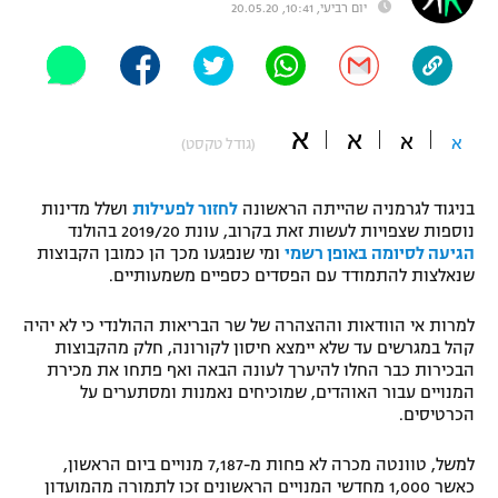
יום רביעי, 10:41, 20.05.20
"מחצית בשכונה" – פודקאסט
אופניים
ספורט מוטורי
משתתפים וזוכים בפרסים
א
א
א
א
(גודל טקסט)
כדורמים
תקנון משתתפים וזוכים בפרסים
טניס
פוטבול אמריקאי NFL
בניגוד לגרמניה שהייתה הראשונה
לחזור לפעילות
ושלל מדינות
תקנון עבור פעילות אלקטרה
נוספות שצפויות לעשות זאת בקרוב, עונת 2019/20 בהולנד
הגיעה לסיומה באופן רשמי
ומי שנפגעו מכך הן כמובן הקבוצות
גיימינג E-Sports
בייסבול MLB
שנאלצות להתמודד עם הפסדים כספיים משמעותיים.
תקנון עבור פעילות ספורט 1 – "מרלן"
ספורט אתגרי ואקסטרים
למרות אי הוודאות וההצהרה של שר הבריאות ההולנדי כי לא יהיה
תנאי שימוש
קהל במגרשים עד שלא יימצא חיסון לקורונה, חלק מהקבוצות
אומנויות לחימה
הבכירות כבר החלו להיערך לעונה הבאה ואף פתחו את מכירת
המנויים עבור האוהדים, שמוכיחים נאמנות ומסתערים על
מדיניות פרטיות
הכרטיסים.
גיימינג E-Sports
למשל, טוונטה מכרה לא פחות מ-7,187 מנויים ביום הראשון,
תקנון פעילות ספורט 1
כאשר 1,000 מחדשי המנויים הראשונים זכו לתמורה מהמועדון