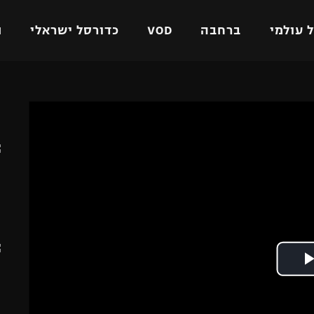
 עולמי
ברחבה
VOD
כדורסל ישראלי
ת
ל ישראלי
כדורגל עולמי
כדורסל ישראלי
ה
על
ליגת האלופות
ליגת ווינר סל
אומית
ליגה אירופית
ליגה לאומית
וטו
ליגה אנגלית
כדורסל נשים
ים
ליגה גרמנית
מכבי תל אביב
מדינה
ליגה ספרדית
הפועל חולון
ישראל
ליגה איטלקית
הפועל ירושלים
יפה
ליגה צרפתית
דני אבדיה
רושלים
ליגה הולנדית
ל אביב
ליגה טורקית