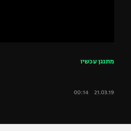
הפועל 
תקנון משתתפים וזוכים בפרסים
הפועל 
תקנון עבור פעילות אלקטרה
הפועל 
תקנון עבור פעילות ספורט 1 – "מרלן"
מכבי נ
טניס
בני יהו
גיימינג E-Sports
מתנגן עכשיו
תנאי שימוש
מדיניות פרטיות
תקנון פעילות ספורט 1
21.03.19 00:14
רשיון להקרנה פומבית לבית עסק
הצטרפות לחבילת הערוצים
לוח דרושים – ג'ובנט
תגיות
המגזין