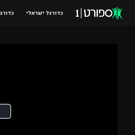
כדורגל ישראלי
כדורגל
VOD
כדורג
רץ ברשת
ליגת ה
ליגה ל
תוצאות
גביע הט
לוח שידורים
ליגיונר
ברחבה
גביע ה
נבחרת 
"מעל הליגה" – פודקאסט
מכבי ח
"מחצית בשכונה" – פודקאסט
בית"ר י
משתתפים וזוכים בפרסים
מכבי ת