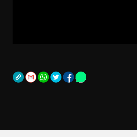
תל אביב
ליגה סינית
חיפה
ליגה ברזילאית
באר שבע
ליגות נוספות
תניה
דה