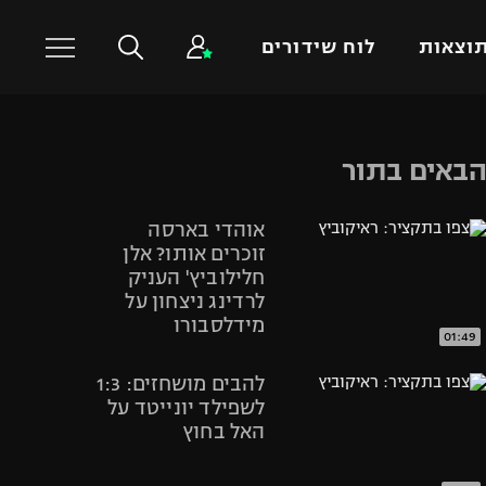
וצאות
לוח שידורים
כדורסל עולמי
ענפים נוספים
באים בתור
NBA
טניס
אוהדי בארסה
יורוליג
כדוריד
זוכרים אותו? אלן
יורוקאפ
כדורעף
חלילוביץ' העניק
לרדינג ניצחון על
שחייה
מידלסבורו
ג'ודו
01:49
אגרוף
להבים מושחזים: 1:3
ספורט אולימפי
לשפילד יונייטד על
האל בחוץ
UFC
היאבקות WWE