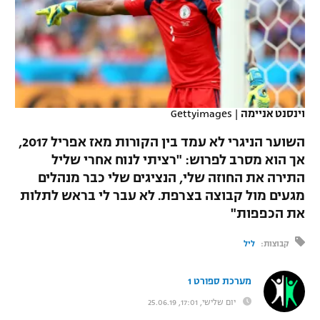
כדורסל נשים
נבחרת ישראל
יורוליג
ליגה ספרדית
טניס
VOD
מכבי תל אביב
מכבי חיפה
יורוקאפ
ליגה איטלקית
כדוריד
הפועל חולון
בית"ר ירושלים
רץ ברשת
ליגה צרפתית
כדורעף
וינסנט אניימה
|
Gettyimages
הפועל ירושלים
מכבי תל אביב
ליגה הולנדית
השוער הניגרי לא עמד בין הקורות מאז אפריל 2017,
שחייה
תוצאות
דני אבדיה
הפועל תל אביב
אך הוא מסרב לפרוש: "רציתי לנוח אחרי שליל
ליגה טורקית
התירה את החוזה שלי, הנציגים שלי כבר מנהלים
ג'ודו
הפועל חיפה
לוח שידורים
מגעים מול קבוצה בצרפת. לא עבר לי בראש לתלות
ליגה סינית
אגרוף
את הכפפות"
הפועל באר שבע
ליגה ברזילאית
ברחבה
קבוצות:
ליל
ספורט אולימפי
מכבי נתניה
ליגות נוספות
UFC
מערכת ספורט 1
"מעל הליגה" – פודקאסט
בני יהודה
יום שלישי, 17:01, 25.06.19
היאבקות WWE