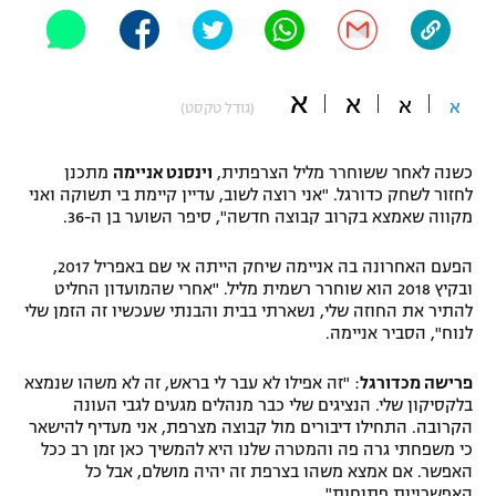
"מחצית בשכונה" – פודקאסט
אופניים
א
ספורט מוטורי
א
משתתפים וזוכים בפרסים
א
א
(גודל טקסט)
כדורמים
תקנון משתתפים וזוכים בפרסים
כשנה לאחר ששוחרר מליל הצרפתית,
וינסנט אניימה
מתכנן
טניס
לחזור לשחק כדורגל. "אני רוצה לשוב, עדיין קיימת בי תשוקה ואני
פוטבול אמריקאי NFL
מקווה שאמצא בקרוב קבוצה חדשה", סיפר השוער בן ה-36.
תקנון עבור פעילות אלקטרה
גיימינג E-Sports
בייסבול MLB
הפעם האחרונה בה אניימה שיחק הייתה אי שם באפריל 2017,
תקנון עבור פעילות ספורט 1 – "מרלן"
ובקיץ 2018 הוא שוחרר רשמית מליל. "אחרי שהמועדון החליט
ספורט אתגרי ואקסטרים
להתיר את החוזה שלי, נשארתי בבית והבנתי שעכשיו זה הזמן שלי
תנאי שימוש
לנוח", הסביר אניימה.
אומנויות לחימה
פרישה מכדורגל
: "זה אפילו לא עבר לי בראש, זה לא משהו שנמצא
מדיניות פרטיות
בלקסיקון שלי. הנציגים שלי כבר מנהלים מגעים לגבי העונה
גיימינג E-Sports
הקרובה. התחילו דיבורים מול קבוצה מצרפת, אני מעדיף להישאר
כי משפחתי גרה פה והמטרה שלנו היא להמשיך כאן זמן רב ככל
תקנון פעילות ספורט 1
האפשר. אם אמצא משהו בצרפת זה יהיה מושלם, אבל כל
האפשרויות פתוחות".