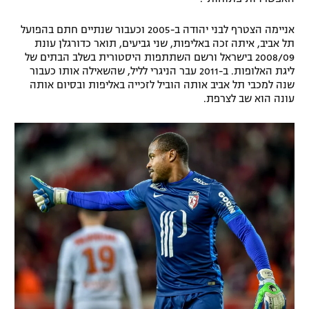
רשיון להקרנה פומבית לבית עסק
אניימה הצטרף לבני יהודה ב-2005 וכעבור שנתיים חתם בהפועל
תל אביב, איתה זכה באליפות, שני גביעים, תואר כדורגלן עונת
הצטרפות לחבילת הערוצים
2008/09 בישראל ורשם השתתפות היסטורית בשלב הבתים של
ליגת האלופות. ב-2011 עבר הניגרי לליל, שהשאילה אותו כעבור
לוח דרושים – ג'ובנט
שנה למכבי תל אביב אותה הוביל לזכייה באליפות ובסיום אותה
עונה הוא שב לצרפת.
תגיות
המגזין