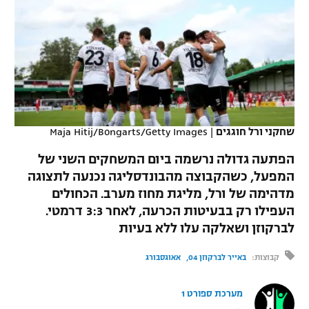
כדורסל נשים
נבחרת ישראל
יורוליג
ליגה ספרדית
טניס
VOD
מכבי תל אביב
מכבי חיפה
יורוקאפ
ליגה איטלקית
כדוריד
הפועל חולון
בית"ר ירושלים
רץ ברשת
ליגה צרפתית
כדורעף
הפועל ירושלים
מכבי תל אביב
ליגה הולנדית
שחקני ורל חוגגים
|
Maja Hitij/Bongarts/Getty Images
שחייה
תוצאות
דני אבדיה
הפועל תל אביב
הפתעה גדולה נרשמה ביום המשחקים השני של
ליגה טורקית
ג'ודו
המפעל, כשהקבוצה מהבונדסליגה נכנעה לתצוגה
הפועל חיפה
לוח שידורים
מדהימה של ורל, מליגת מחוז מערב. הכחולים
ליגה סינית
אגרוף
העפילו רק בבעיטות הכרעה, לאחר 3:3 דרמטי.
הפועל באר שבע
לברקוזן ושאלקה עלו ללא בעיות
ליגה ברזילאית
ברחבה
ספורט אולימפי
מכבי נתניה
קבוצות:
באייר לברקוזן 04
אאוגסבורג
ליגות נוספות
UFC
"מעל הליגה" – פודקאסט
בני יהודה
מערכת ספורט 1
היאבקות WWE