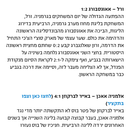
רשיון להקרנה פומבית לבית עסק
ורל – אאוגסבורג 1:2
ההפתעה הגדולה של יום המשחקים בגרמניה. ורל,
הצטרפות לחבילת הערוצים
המשחקת בליגת מחוז מערב גרמניה, הרביעית בדירוג
הליגות, הביכה את אאוגסבורג מהבונדסליגה הראשונה
לוח דרושים – ג'ובנט
והדהימה את כולם. שער עצמי של מארק סוצ'י הצ'כי התחיל
את הדרמה, ורון שאלנגברג קבע 0:2 שחתם מחצית ראשונה
תגיות
היסטורית. בחצי השני אאוגסבורג נלחמה בשיניה על
הישארותה בגביע, ואף צימקה ל-2:1 לקראת הסיום מנקודת
המגזין
הפנדל, אך לא הצליחה מעבר לזה, וסיימה את דרכה בגביע
כבר במשחקה הראשון.
אלמניה אאכן – באייר לברקוזן 4:1 (
לחצו כאן וצפו
בתקציר
)
באייר לברקוזן של פטר בוס לא התקשתה יותר מדי נגד
אלמניה אאכן, בעבר קבוצה קבועה בליגה השנייה אך בשנים
האחרונים ירדה לליגה הרביעית. חניכיו של בוס נעזרו