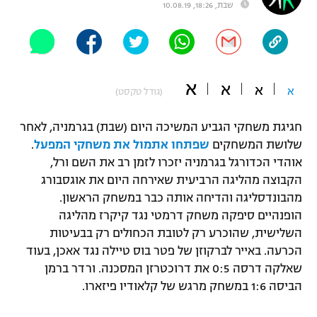
שבת, 18:26, 10.08.19
"מחצית בשכונה" – פודקאסט
אופניים
ספורט מוטורי
משתתפים וזוכים בפרסים
א
א
א
א
(גודל טקסט)
כדורמים
תקנון משתתפים וזוכים בפרסים
טניס
חגיגת משחקי הגביע המשיכה היום (שבת) בגרמניה, לאחר
פוטבול אמריקאי NFL
תקנון עבור פעילות אלקטרה
שלושת המשחקים
שפתחו אתמול את משחקי המפעל
.
גיימינג E-Sports
אוהדי הכדורגל בגרמניה יזכרו לזמן רב את השם ורל,
בייסבול MLB
תקנון עבור פעילות ספורט 1 – "מרלן"
הקבוצה מהליגה הרביעית שאירחה היום את אוגסבורג
מהבונדסליגה והדיחה אותה כבר במשחק הראשון.
ספורט אתגרי ואקסטרים
תנאי שימוש
הופנהיים סיפקה משחק דרמטי נגד קיקרז מהליגה
אומנויות לחימה
השלישית, שהוכרע רק לטובת הכחולים רק בבעיטות
הכרעה. באייר לברקוזן של פטר בוס טיילה נגד אאכן, בעוד
מדיניות פרטיות
גיימינג E-Sports
שאלקה דרסה 0:5 את דרוכטרזן המסכנה. ורדר ברמן
הביסה 1:6 במשחק מרגש של קלאודיו פיזארו.
תקנון פעילות ספורט 1