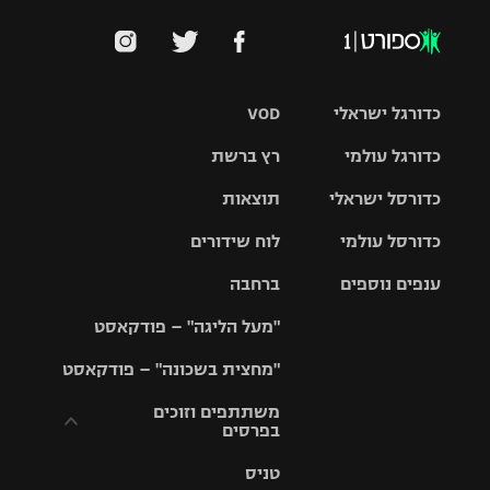
כדורגל ישראלי
VOD
כדורגל עולמי
רץ ברשת
ליגת העל
כדורסל ישראלי
תוצאות
ליגת
ליגה לאומית
האלופות
כדורסל עולמי
לוח שידורים
ליגת ווינר
סל
גביע הטוטו
ענפים נוספים
ברחבה
ליגה
NBA
אירופית
"מעל הליגה" – פודקאסט
ליגה לאומית
ליגיונרים
טניס
יורוליג
ליגה אנגלית
"מחצית בשכונה" – פודקאסט
כדורסל נשים
גביע המדינה
כדוריד
יורוקאפ
ליגה גרמנית
משתתפים וזוכים
בפרסים
מכבי תל
נבחרת
כדורעף
אביב
ישראל
ליגה
טניס
ספרדית
תקנון משתתפים