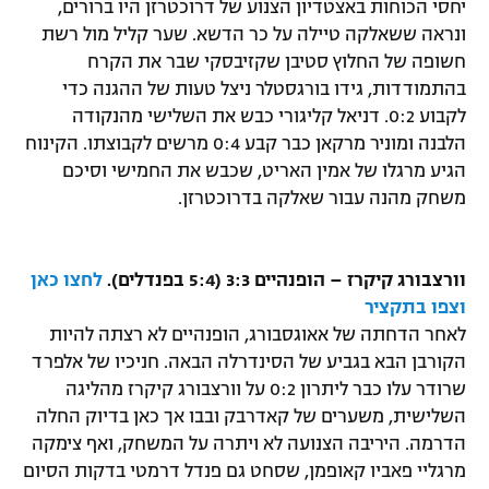
יחסי הכוחות באצטדיון הצנוע של דרוכטרזן היו ברורים,
ונראה ששאלקה טיילה על כר הדשא. שער קליל מול רשת
חשופה של החלוץ סטיבן שקזיבסקי שבר את הקרח
בהתמודדות, גידו בורגסטלר ניצל טעות של ההגנה כדי
לקבוע 0:2. דניאל קליגורי כבש את השלישי מהנקודה
הלבנה ומוניר מרקאן כבר קבע 0:4 מרשים לקבוצתו. הקינוח
הגיע מרגלו של אמין האריט, שכבש את החמישי וסיכם
משחק מהנה עבור שאלקה בדרוכטרזן.
וורצבורג קיקרז – הופנהיים 3:3 (5:4 בפנדלים).
לחצו כאן
וצפו בתקציר
לאחר הדחתה של אאוגסבורג, הופנהיים לא רצתה להיות
הקורבן הבא בגביע של הסינדרלה הבאה. חניכיו של אלפרד
שרודר עלו כבר ליתרון 0:2 על וורצבורג קיקרז מהליגה
השלישית, משערים של קאדרבק ובבו אך כאן בדיוק החלה
הדרמה. היריבה הצנועה לא ויתרה על המשחק, ואף צימקה
מרגליי פאביו קאופמן, שסחט גם פנדל דרמטי בדקות הסיום