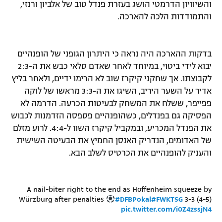
והשיוויון הדרמטי הושג בעזרת פנדל טוב של אלביון ורנזי,
והתמודדות הלכה להארכה.
בדקות ההארכה היה נראה כי היתרון הגופני של הופנהיים
יבוא לידי ביטוי, במיוחד לאחר שאדם סלאי כבש את ה-2:3
לקבוצתו. אך שחקני קיקרז שוב לא הרימו ידיים, ולאחר בליץ
אדיר על השער היריב, השיגו את ה-3:3 מראשו של לוקה
פפייפר, ששלח את המשחק לבעיטות הכרעה. הדרמה לא
הפסיקה גם בפנדלים, כשהופנהיים פספסה הזדמנות לכבוש
את הפנדל המכריע, ובמקביל קיקרז השוו ל-4:4. לרוע מזלם
של האדומים, הנדריק האנסן החמיץ את הבעיטה השישית
והעניק להופנהיים את הכרטיס לשלב הבא.
A nail-biter right to the end as Hoffenheim squeeze by
Würzburg after penalties
#DFBPokal
#FWKTSG
3-3 (4-5)
pic.twitter.com/i0Z4zssjN4