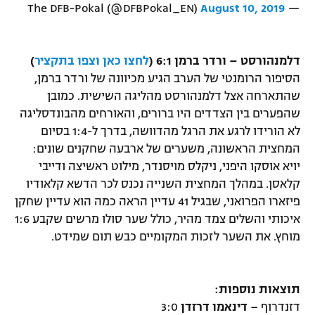
August 10, 2019
— The DFB-Pokal (@DFBPokal_EN)
דלמנהורסט – ורדר ברמן 6:1 (
לחצו כאן וצפו בתקציר
)
הסיפור הרומנטי של הערב הגיע מכיוונה של ורדר ברמן,
שהתארחה אצל דלמנהורסט מהליגה השישית. כמובן
שהפערים בין הצדדים היו ברורים, והאורחים מהבונדסליגה
לא הורידו לרגע את הרגל מהדוושה, בדרך ל-1:4 בסיום
המחצית הראשונה, משערים של ארבעה שחקנים שונים:
יויא אוסקו היפני, ניקלס מויסנדר, מילוט ראשיצה ודייבי
קלאסן. במהלך המחצית השנייה נכנס לכר הדשא קלאודיו
פיזארו הפרואני, שבגיל 41 עדיין הראה כמה הוא עדיין שחקן
איכותי והשלים צמד מהיר, כולל שער סולו מרשים שקבע 1:6
מוחץ. את השער לזכות המקומיים כבש תום שמידט.
תוצאות נוספות:
דזנדרוף –
דינאמו דרזדן
3:0