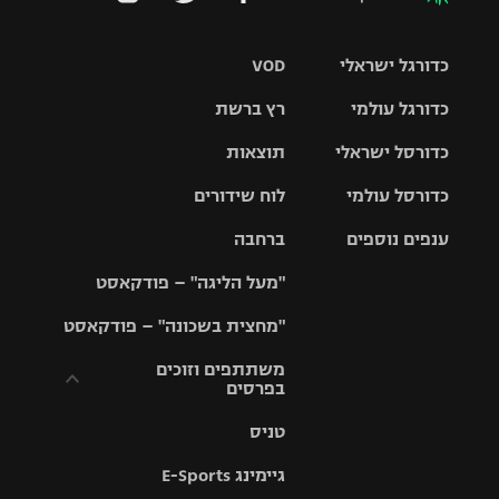
כדורגל ישראלי
VOD
כדורגל עולמי
רץ ברשת
ליגת העל
כדורסל ישראלי
תוצאות
ליגת
ליגה לאומית
האלופות
כדורסל עולמי
לוח שידורים
ליגת ווינר
סל
גביע הטוטו
ענפים נוספים
ברחבה
ליגה
NBA
אירופית
"מעל הליגה" – פודקאסט
ליגה לאומית
ליגיונרים
טניס
יורוליג
ליגה אנגלית
"מחצית בשכונה" – פודקאסט
כדורסל נשים
גביע המדינה
כדוריד
יורוקאפ
ליגה גרמנית
משתתפים וזוכים
בפרסים
מכבי תל
נבחרת
כדורעף
אביב
ישראל
ליגה
טניס
ספרדית
תקנון משתתפים
שחייה
הפועל חולון
מכבי חיפה
וזוכים בפרסים
גיימינג E-Sports
ליגה