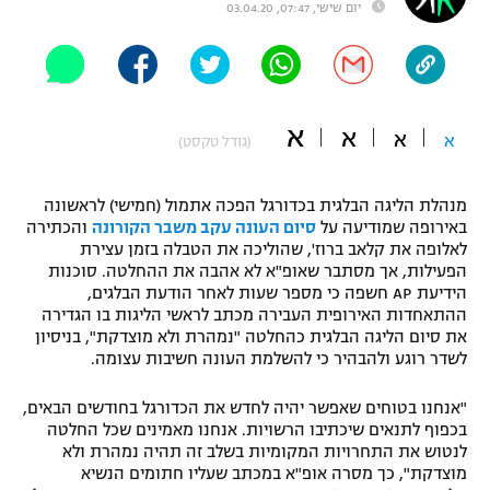
יום שישי, 07:47, 03.04.20
"מחצית בשכונה" – פודקאסט
אופניים
ספורט מוטורי
משתתפים וזוכים בפרסים
א
א
א
א
(גודל טקסט)
כדורמים
תקנון משתתפים וזוכים בפרסים
טניס
פוטבול אמריקאי NFL
מנהלת הליגה הבלגית בכדורגל הפכה אתמול (חמישי) לראשונה
תקנון עבור פעילות אלקטרה
באירופה שמודיעה על
סיום העונה עקב משבר הקורונה
והכתירה
לאלופה את קלאב ברוז', שהוליכה את הטבלה בזמן עצירת
גיימינג E-Sports
בייסבול MLB
הפעילות, אך מסתבר שאופ"א לא אהבה את ההחלטה. סוכנות
תקנון עבור פעילות ספורט 1 – "מרלן"
הידיעת AP חשפה כי מספר שעות לאחר הודעת הבלגים,
ספורט אתגרי ואקסטרים
ההתאחדות האירופית העבירה מכתב לראשי הליגות בו הגדירה
תנאי שימוש
את סיום הליגה הבלגית כהחלטה "נמהרת ולא מוצדקת", בניסיון
לשדר רוגע ולהבהיר כי להשלמת העונה חשיבות עצומה.
אומנויות לחימה
מדיניות פרטיות
"אנחנו בטוחים שאפשר יהיה לחדש את הכדורגל בחודשים הבאים,
גיימינג E-Sports
בכפוף לתנאים שיכתיבו הרשויות. אנחנו מאמינים שכל החלטה
לנטוש את התחרויות המקומיות בשלב זה תהיה נמהרת ולא
תקנון פעילות ספורט 1
מוצדקת", כך מסרה אופ"א במכתב שעליו חתומים הנשיא