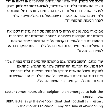
אלכסנדר צ'פרין
, יו"ר ארגון המועדונים האירופיים
אנדראה אניילי
רשיון להקרנה פומבית לבית עסק
ונשיא התאחדות הליגות האירופיות,
לארס-כריסטר אולסון
. "נכון
לעכשיו אנו עובדים על תרחישים המכוונים לחודשים יולי ואוגוסט
ולוקחים בחשבון גם אפשרות שהמפעלים הבינלאומיים יושלמו
הצטרפות לחבילת הערוצים
לאחר הליגות המקומיות".
לוח דרושים – ג'ובנט
אם לא די בכך, אופ"א רמזה כי החלטות מסוג זה עלולות לסכן את
השתתפות הקבוצות באירופה: "מאחר וההשתתפות בתחרויות
תגיות
המועדונים הבינלאומיות נקבעת על פי התוצאה לאחר השלמת
המפעלים המקומיים, סיום מוקדם עלול לגרור עמו ספקות בנוגע
לעמידה בתנאים".
המגזין
עוד נכתב: "חשוב ביותר שגם פריצתה של מגיפה בלתי צפויה שכזו
לא תמנע את הכרעת התחרויות שלנו על המגרש ובהתאם
לחוקים, ושכל התארים יחולקו על בסיס תוצאות. עלינו להבטיח
זאת בתור המנהיגים האחראים על הענף שלנו כל עוד האפשרות
והפיתרונות לכך קיימים וברי הוצאה לפועל".
Letter comes hours after Belgium plan emerged to halt the
season now.
UEFA letter says they're "confident that football can restart
in the months to come … any decision of abandoning