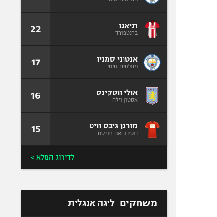
תיאגו
22
ברנטפורד
אנטוני סמניו
17
מנצ'סטר סיטי
אולי ווטקינס
16
אסטון וילה
מורגן גיבס וויט
15
נוטינגהאם פורסט
לדירוג המלא >
משחקים
ליגה אנגלית