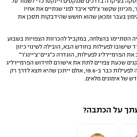
סקה בעיקרה בדרכים שננקטים ויינקטו כדי לשמור על
, מכיוון שקשר צ'לסי איבד לפני שנתיים את אחיו
מון בעבר ומכאן שהוא חושש שהידבקות תסכן את
ה הסתיימו בהצלחה, במקביל להכרזות הצפויות בשבוע
 שישובו לפעילות בחודש הבא, הובילה לשינוי כיוון
את הפרמיירליג לפעילות, הוגדרה כ"גיים־צ'יינג'ר"
ים שכעת צפויים לתת את אישורם לחידוש הפרמיירליג
בחודש הבא – הרצון הוא להשיב את הליגה לפעילות כבר ב-19.6, אולם ייתכן שהיא תצא לדרך רק
תך על הכתבה?