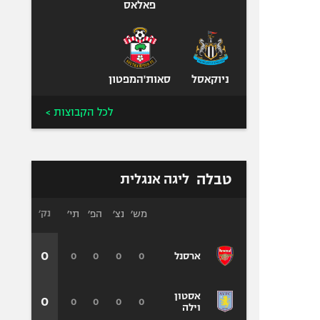
פאלאס
ניוקאסל
סאות'המפטון
לכל הקבוצות >
טבלה
ליגה אנגלית
מש׳
נצ׳
הפ׳
תי׳
נק׳
0
0
0
0
0
ארסנל
אסטון
0
0
0
0
0
וילה