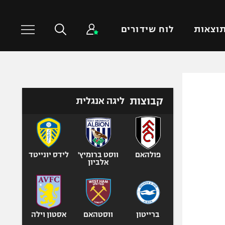
וצאות
לוח שידורים
כדורסל עולמי
ענפים נוספים
קבוצות
ליגה אנגלית
NBA
טניס
יורוליג
כדוריד
יורוקאפ
כדורעף
שחייה
פולהאם
ווסט ברומיץ'
לידס יונייטד
אלביון
ג'ודו
אגרוף
ספורט אולימפי
UFC
ברייטון
ווסטהאם
אסטון וילה