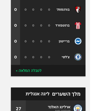
0
0
0
0
0
בורנמות׳
0
0
0
0
0
ברנטפורד
0
0
0
0
0
ברייטון
0
0
0
0
0
צ'לסי
לטבלה המלאה >
מלך השערים
ליגה אנגלית
ארלינג האלנד
27
מנצ'סטר סיטי