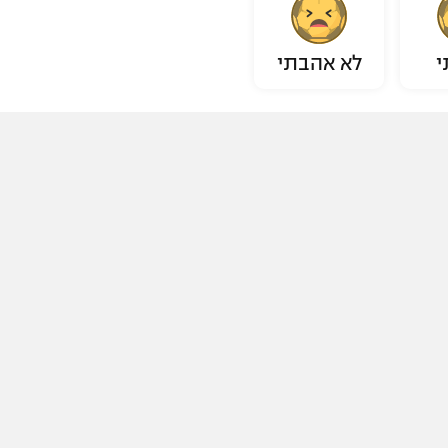
י
לא אהבתי