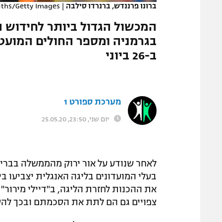
ברונו פרננדש, ברנרדו סילבה
|
fiths/Getty Images
המגזין
המכשול הגדול ביותר לחידוש 
ב-26 ביוני
מערכת ספורט 1
יום שני, 23:50, 25.05.20
לאחר שנודע על אור ירוק מהממשלה בבריט
בעלי המועדונים בליגה האנגלית יצביעו ב
את ההכנות לחזרת הליגה, ב"דיילי מירור"
צפויים גם הם לתת את הסכמתם ובכך להסי