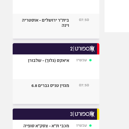
07:50
בית"ר ירושלים - אוסטריה
וינה
עכשיו
איאקס (גלוך) - שלבורן
07:50
מגזין טניס גברים 6.8
עכשיו
מכבי ת"א - צסק"א סופיה