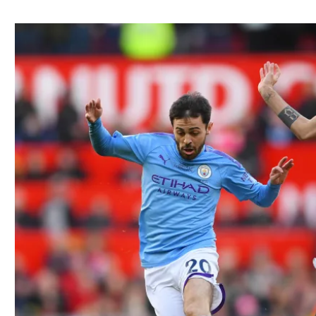
ל אביב
ליגה טורקית
תל אביב
ליגה סינית
חיפה
ליגה ברזילאית
באר שבע
ליגות נוספות
תניה
דה