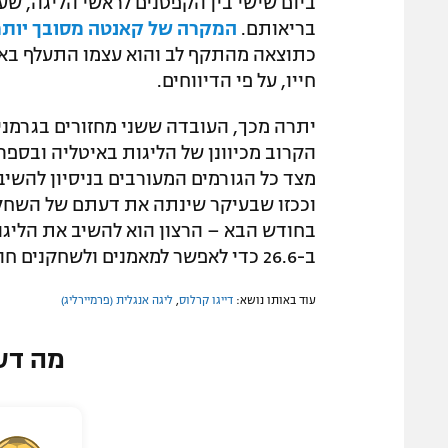
ביום שישי בין הקפטנים לראשי הליגה, שע
בריאותם.
המקרה של קאנטה מסובך יותר
כתוצאה מהתקף לב והוא עצמו התעלף באי
חייו, על פי הדיווחים.
יתרה מכך, העובדה ששני מחזורים בגרמני
הקרוב מכיוונן של הליגות באיטליה ובספרד
מצד כל הגורמים המעורבים בניסיון להשיב 
וככזו שבעיקר שינתה את דעתם של השחקנ
ב-26.6 כדי לאפשר למאמנים ולשחקנים חודש של אימונים מלאים.
עוד באותו נושא:
דייגו קרלוס
,
ליגה אנגלית (פרמיירליג)
מה דע