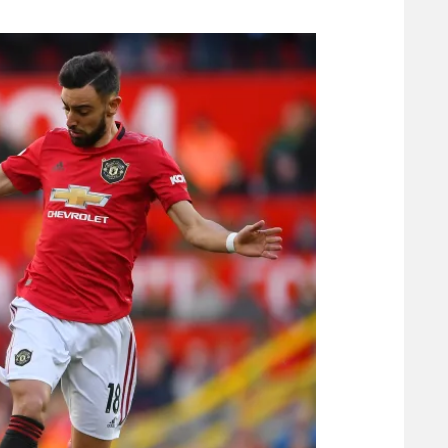
משתתפים וזוכים בפרסים
מכבי ת
הפועל 
תקנון משתתפים וזוכים בפרסים
הפועל 
תקנון עבור פעילות אלקטרה
הפועל 
תקנון עבור פעילות ספורט 1 – "מרלן"
מכבי נ
טניס
בני יהו
גיימינג E-Sports
תנאי שימוש
מדיניות פרטיות
תקנון פעילות ספורט 1
רשיון להקרנה פומבית לבית עסק
הצטרפות לחבילת הערוצים
לוח דרושים – ג'ובנט
תגיות