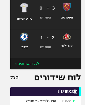
0
-
3
הסתיים
ווסטהאם
לידס יונייטד
1
-
2
סנדרלנד
הסתיים
צ'לסי
לכל המשחקים >
לוח שידורים
הכל
עכשיו
הפועל ת"א - קטוביץ