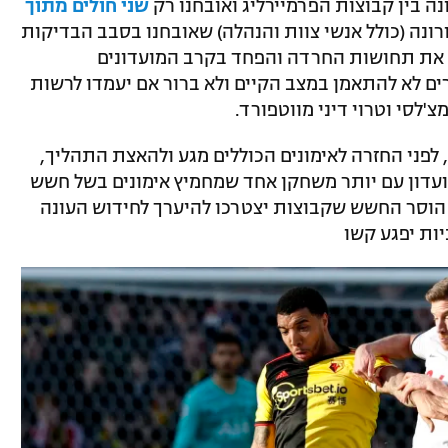
ה בין קבוצות הפרמיירליג ואובחנו רק
שני חולים מתוך
רונה (כולל אנשי צוות והנהלה) שאובחנו בסבב הבדיקות
 את תחושות החרדה והפחד בקרב המועדונים
ם לא להתאמן במצב הקיים ולא ברור אם יעמדו לרשות
'לסי וטרוי דיני מווטפורד.
 לפני החזרה לאימונים הכוללים מגע ולהאצת התהליך,
ועדון עם יותר משחקן אחד שמחמיץ אימונים בשל חשש
 הוסר החשש שקבוצות יצטרכו להיערך לחידוש העונה
ות יפגע קשו