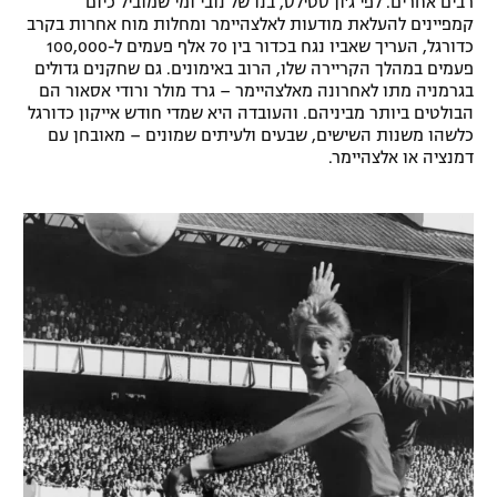
רבים אחרים. לפי ג'ון סטילס, בנו של נובי ומי שמוביל כיום
קמפיינים להעלאת מודעות לאלצהיימר ומחלות מוח אחרות בקרב
רשיון להקרנה פומבית לבית עסק
כדורגל, העריך שאביו נגח בכדור בין 70 אלף פעמים ל-100,000
פעמים במהלך הקריירה שלו, הרוב באימונים. גם שחקנים גדולים
הצטרפות לחבילת הערוצים
בגרמניה מתו לאחרונה מאלצהיימר – גרד מולר ורודי אסאור הם
הבולטים ביותר מביניהם. והעובדה היא שמדי חודש אייקון כדורגל
לוח דרושים – ג'ובנט
כלשהו משנות השישים, שבעים ולעיתים שמונים – מאובחן עם
דמנציה או אלצהיימר.
תגיות
המגזין