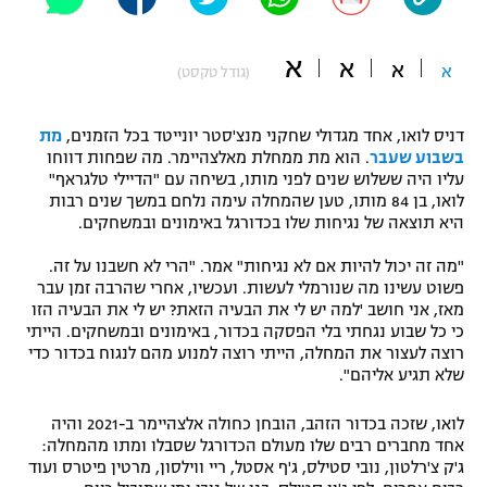
"מחצית בשכונה" – פודקאסט
אופניים
א
א
א
א
(גודל טקסט)
ספורט מוטורי
משתתפים וזוכים בפרסים
דניס לואו, אחד מגדולי שחקני מנצ'סטר יונייטד בכל הזמנים,
מת
כדורמים
בשבוע שעבר
. הוא מת ממחלת מאלצהיימר. מה שפחות דווחו
תקנון משתתפים וזוכים בפרסים
טניס
עליו היה ששלוש שנים לפני מותו, בשיחה עם "הדיילי טלגראף"
פוטבול אמריקאי NFL
לואו, בן 84 מותו, טען שהמחלה עימה נלחם במשך שנים רבות
תקנון עבור פעילות אלקטרה
היא תוצאה של נגיחות שלו בכדורגל באימונים ובמשחקים.
גיימינג E-Sports
בייסבול MLB
"מה זה יכול להיות אם לא נגיחות" אמר. "הרי לא חשבנו על זה.
תקנון עבור פעילות ספורט 1 – "מרלן"
פשוט עשינו מה שנורמלי לעשות. ועכשיו, אחרי שהרבה זמן עבר
ספורט אתגרי ואקסטרים
מאז, אני חושב 'למה יש לי את הבעיה הזאת? יש לי את הבעיה הזו
תנאי שימוש
כי כל שבוע נגחתי בלי הפסקה בכדור, באימונים ובמשחקים. הייתי
רוצה לעצור את המחלה, הייתי רוצה למנוע מהם לנגוח בכדור כדי
אומנויות לחימה
שלא תגיע אליהם".
מדיניות פרטיות
גיימינג E-Sports
לואו, שזכה בכדור הזהב, הובחן כחולה אלצהיימר ב-2021 והיה
אחד מחברים רבים שלו מעולם הכדורגל שסבלו ומתו מהמחלה:
תקנון פעילות ספורט 1
ג'ק צ'רלטון, נובי סטילס, ג'ף אסטל, ריי ווילסון, מרטין פיטרס ועוד