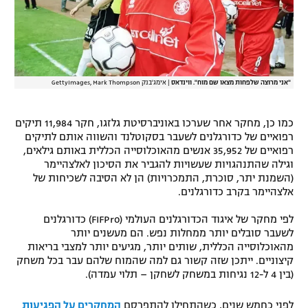
"אני מרוצה שלפחות מצאו שם מוח". ווינדאס
|
אימג'בנק GettyImages, Mark Thompson
כמו כן, מחקר אחר שערכו באוניברסיטת גלזגו, חקר 11,984 תיקים
רפואיים של כדורגלנים לשעבר בסקוטלנד והשווה אותם לתיקים
רפואיים של 35,952 אנשים מהאוכלוסייה הכללית באותם גילאים,
וגילה שהתנהגויות שעשויות להגביר את הסיכון לאלצהיימר
(השמנת יתר, סוכרת, התמכרויות) הן לא הסיבה לשכיחות של
אלצהיימר בקרב כדורגלנים.
לפי מחקר של איגוד הכדורגלנים העולמי (FIFPro) כדורגלנים
לשעבר סובלים יותר ממחלות נפש. הם מעשנים יותר
מהאוכלוסייה הכללית, שותים יותר, מגיעים יותר למצבי בריאות
קיצוניים. ייתכן שזה קשור גם למה שהמוח שלהם עבר בכל משחק
(בין 4 ל-12 נגיחות במשחק לשחקן – תלוי עמדה).
לפני כחמש שנים, כשהתחילו להתפרסם
המחקרים על הפגיעות