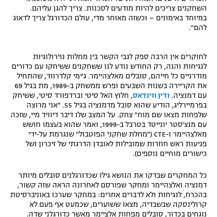
השחקנים צריכים להיות מודעים לסכנות. צריך להגן עליהם.
במיוחד באימונים – וכשזה מאוחר מדי, עולם הכדורגל צריך לדאוג
להם".
לחוקרים אין הרבה ספק לגבי הקשר בין מחלות נוירולוגיות
לנגיחות והנה, רק החודש נודע לנו ששחקנים ששיחקו עם כדורים
מודרניים כל חייהם, סובלים מאלצהיימר. ג'ימי קלדרווד, שהתחיל
את הקריירה בשנות השבעים ופרש ממשחק ב-1989, מת בגיל 69
עם דמנציה.
ודין ווינדאס
, חלוץ האל סיטי וברדפורד סיטי, ששיחק
בפרמיירליג, הודיע שהוא סובל מדמנציה בגיל 55. "אני מרוצה
שלפחות מצאו שם מוח" צחק. על המצב שלו דיבר דיוויד מיי, שזכה
עם מנצ'סטר יונייטד בטרבל ב-1999, ואמר שהוא בעצמו חושש
מאלצהיימר ו-CTE ("מחלת שחקני הפוטבול" שנגרמת על-ידי
פגיעות ראש חוזרות שמובילות לאובדן הדרגתי של זיכרון ושל
כישורים מוחיים נוספים).
כל המחקרים שבדקו את הנושא גילו שכדורגלנים סובלים מיותר
דמנציה ואלצהיימר ומחקר שפורסם לאחרונה הראה שזה קשור,
בהכרח, לנגיחות ולא לדברים אחרים: במחקר שערכו באוניברסיטת
קרולינסקה שבשבדיה, מצאו ששוערים, שכמעט אף פעם לא
נוגחים בכדור, סובלים מפחות אלציימר מאשר כדורגלני שדה.