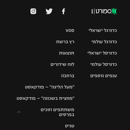
כדורגל ישראלי
VOD
כדורגל עולמי
רץ ברשת
ליגת העל
כדורסל ישראלי
תוצאות
ליגת
ליגה לאומית
האלופות
כדורסל עולמי
לוח שידורים
ליגת ווינר
סל
גביע הטוטו
ענפים נוספים
ברחבה
ליגה
NBA
אירופית
"מעל הליגה" – פודקאסט
ליגה לאומית
ליגיונרים
טניס
יורוליג
ליגה אנגלית
"מחצית בשכונה" – פודקאסט
כדורסל נשים
גביע המדינה
כדוריד
יורוקאפ
ליגה גרמנית
משתתפים וזוכים
בפרסים
מכבי תל
נבחרת
כדורעף
אביב
ישראל
ליגה
טניס
ספרדית