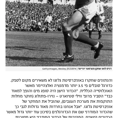
דניס לואו שחקן מנצ'סטר יונייטד
|
אימג'בנק GettyImages, Wesley
והנתונים שחקרו באוניברסיטת גלזגו לא משאירים מקום לספק.
כדורגל סובלים פי 3.5 יותר מדמנציה ואלצהיימר מאשר
האוכלוסייה הכללית. "הכדור הישן היה סופג מים והופך למאוד
כבד" הסביר פרופ' ווילי סטיוארט – נוירו-פתולוג (חוקר מחלות
התוקפות את מערכת העצבים), שהוביל את המחקר של
אוניברסיטת גלזגו. "אבל אנחנו בחרדות מאוד גדולות לגבי כך
שהכדור המודרני שם את הכדורגלנים בסיכון עוד יותר גדול מאשר
הכדורים הישנים. המהירות של הכדור המודרני היא מסוכנת.